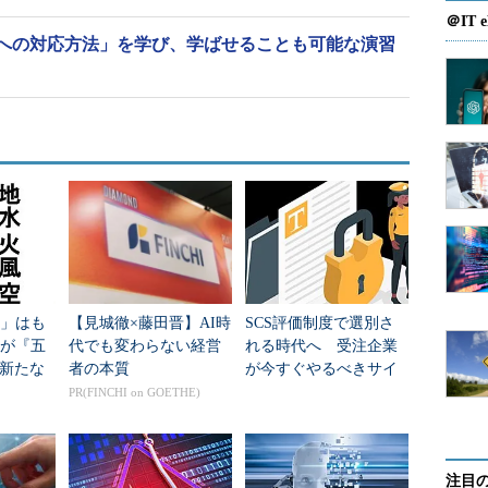
＠IT e
への対応方法」を学び、学ばせることも可能な演習
る」はも
【見城徹×藤田晋】AI時
SCS評価制度で選別さ
erが『五
代でも変わらない経営
れる時代へ 受注企業
新たな
者の本質
が今すぐやるべきサイ
バー対策
PR(FINCHI on GOETHE)
注目