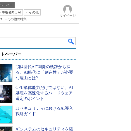
ペーパー
・中級者向けAI
その他
マイページ
ws
その他の特集
イトペーパー
“第4世代AI”開発の軌跡から探
る、AI時代に「創造性」が必要
な理由とは?
GPU単体能力だけではない、AI
k
処理を高速化するハードウェア
選定のポイント
ITセキュリティにおけるAI導入
戦略ガイド
AIシステムのセキュリティを確