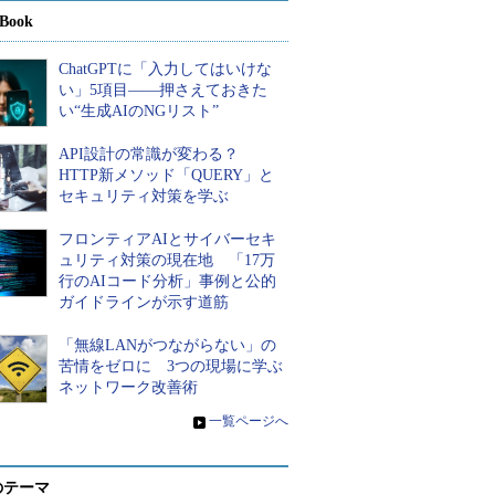
Book
ChatGPTに「入力してはいけな
い」5項目――押さえておきた
い“生成AIのNGリスト”
API設計の常識が変わる？
HTTP新メソッド「QUERY」と
セキュリティ対策を学ぶ
フロンティアAIとサイバーセキ
ュリティ対策の現在地 「17万
行のAIコード分析」事例と公的
ガイドラインが示す道筋
「無線LANがつながらない」の
苦情をゼロに 3つの現場に学ぶ
ネットワーク改善術
»
一覧ページへ
のテーマ