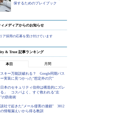
保するためのプレイブック
ティメディアからのお知らせ
リア採用の応募を受け付けています
rity & Trust 記事ランキング
月間
本日
スキー万能説破れる？ Google同期パス
キー実装に見つかった“想定外の穴”
「日本のセキュリティ信仰は構造的にズレ
てる」 コスパよく、すぐ救われる“左
”の防衛術
談社で起きた“メール侵害の連鎖” 3812
件の情報漏えいから得る教訓