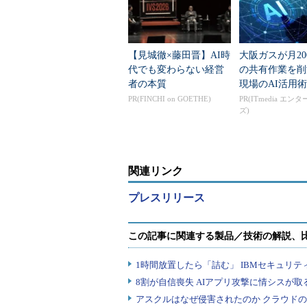
【見城徹×藤田晋】AI時
大阪ガスが月20
代でも変わらない経営
の共有作業を
者の本質
現場のAI活用術
PR(FINCHI on GOETHE)
PR(ITmedia エン
ズ)
関連リンク
プレスリリース