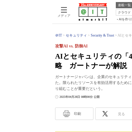
連載一覧
クラウド
メディア
AIを作
＠IT
セキュリティ
Security & Trust
AIとセ
攻撃AI vs. 防御AI
AIとセキュリティの「
略 ガートナーが解説
ガートナージャパンは、企業のセキュリティ
た。限られたリソースを有効活用するために
り組むことが重要だという。
2025年04月28日 08時00分 公開
印刷
見る