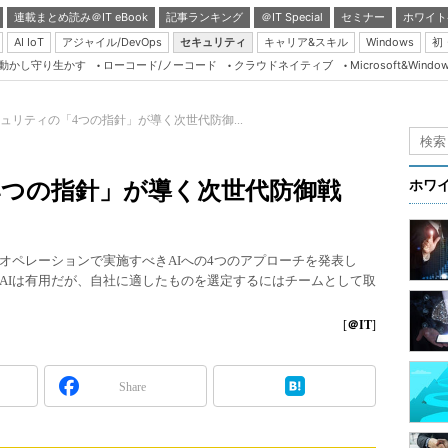
連載まとめ読み＠IT eBook
記事ランキング
＠IT Special
セミナー
ホワイト
AI IoT
アジャイル/DevOps
セキュリティ
キャリア&スキル
Windows
初
り動かし守り生かす
ローコード/ノーコード
クラウドネイティブ
Microsoft&Windo
Server & Storage
HTML5 + UX
キュリティの「4つの指針」が導く次世代防御...
Smart & Social
Coding Edge
4つの指針」が導く次世代防御戦
ホワ
Java Agile
Database Expert
オペレーションで実施すべきAIへの4つのアプローチを発表し
Linux ＆ OSS
AIは有用だが、自社に適したものを選定するにはチームとして取
Master of IP Networ
[
＠IT
]
Security & Trust
Test & Tools
Share
Insider.NET
ブログ