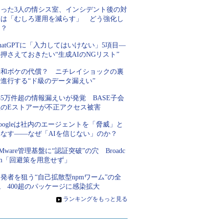
たった3人の情シス室、インシデント後の対
策は「むしろ運用を減らす」 どう強化し
た？
hatGPTに「入力してはいけない」5項目―
押さえておきたい“生成AIのNGリスト”
平和ボケの代償？ ニチレイショックの裏
進行する“ド級のデータ漏えい”
85万件超の情報漏えいが発覚 BASE子会
社のEストアーが不正アクセス被害
oogleは社内のエージェントを「脅威」と
見なす――なぜ「AIを信じない」のか？
Mware管理基盤に“認証突破”の穴 Broadc
om「回避策を用意せず」
発者を狙う“自己拡散型npmワーム”の全
 400超のパッケージに感染拡大
»
ランキングをもっと見る