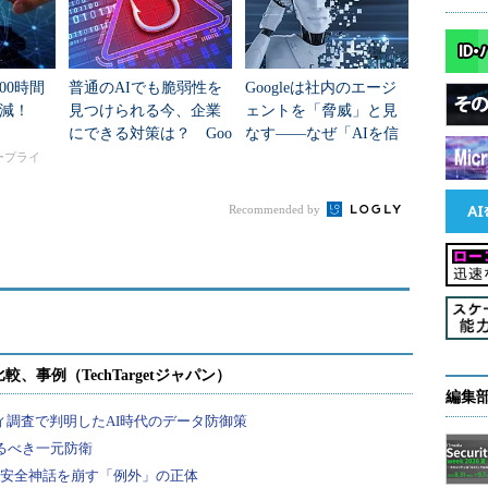
00時間
普通のAIでも脆弱性を
Googleは社内のエージ
削減！
見つけられる今、企業
ェントを「脅威」と見
にできる対策は？ Goo
なす――なぜ「AIを信
gleが15のポイントを解
じない」のか？
タープライ
説
Recommended by
編集