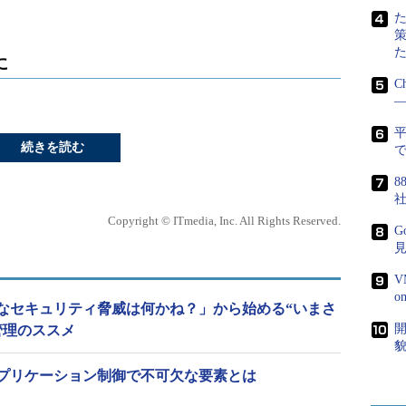
に
C
―
続きを読む
で
8
Copyright © ITmedia, Inc. All Rights Reserved.
G
V
なセキュリティ脅威は何かね？」から始める“いまさ
開
管理のススメ
貌
プリケーション制御で不可欠な要素とは