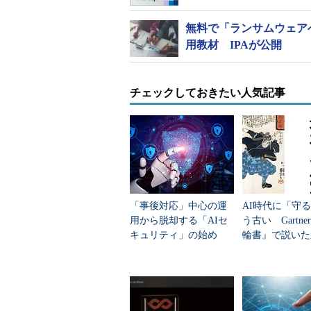
無料で「ランサムウェア
用教材 IPAが公開
チェックしておきたい人気記事
「事後対応」中心の運
AI時代に「守
用から脱却する「AIセ
う古い Gartn
キュリティ」の始め
輪書』で説いた
方 Google解説
セキュリティ論