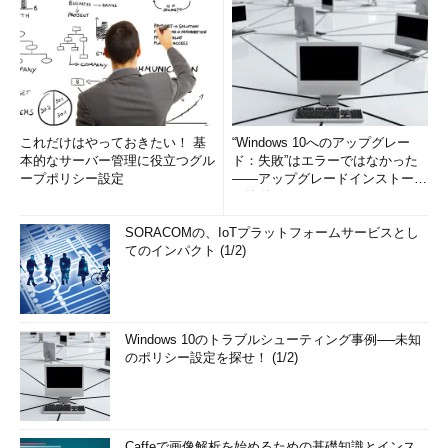
これだけはやっておきたい！ 基
“Windows 10へのアップグレー
本的なサーバー管理に役立つグル
ド：失敗”はエラーではなかった
ープポリシー設定
――アップグレードインストール
の簡単まとめ (1/3...
SORACOMの、IoTプラットフォームサービスとし
てのインパクト (1/2)
Windows 10のトラブルシューティング事例──未知
のポリシー設定を探せ！ (1/2)
Caffeで画像解析を始めるための基礎知識とインス