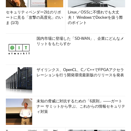
セキュリティベンダー2社のリポ
Linux／OSSに不慣れでも大丈
ートに見る「攻撃の高度化」のい
夫！ WindowsでDockerを扱う際
ま (1/3)
のポイント
国内市場に登場した「SD-WAN」、企業にどんなメ
リットをもたらすか
ザイリンクス、OpenCL、C／C++でFPGAアクセラ
レーションを行う開発環境最新版のリリースを発表
未知の脅威に対抗するための「6原則」――ガート
ナー サミットから学ぶ、これからの情報セキュリテ
ィ対策