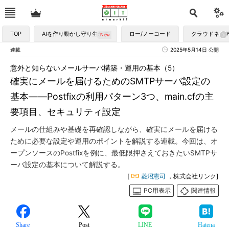
TOP
AIを作り動かし守り生かす
ロー/ノーコード
クラウドネイ
連載
2025年5月14日 公開
意外と知らないメールサーバ構築・運用の基本（5）
確実にメールを届けるためのSMTPサーバ設定の
基本――Postfixの利用パターン3つ、main.cfの主
要項目、セキュリティ設定
メールの仕組みや基礎を再確認しながら、確実にメールを届ける
ために必要な設定や運用のポイントを解説する連載。今回は、オ
ープンソースのPostfixを例に、最低限押さえておきたいSMTPサ
ーバ設定の基本について解説する。
[
菱沼憲司
，株式会社リンク]
PC用表示
関連情報
Share
Post
LINE
Hatena