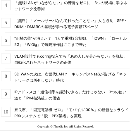
「無線LANがつながらない」の苦情をゼロに 3つの現場に学ぶネ
ットワーク改善術
【無料】「メールサーバなんて触ったことない」人も必見 SPF・
DKIM・DMARCの基礎が学べる電子書籍75ページ
“距離の壁”が消えた？ 1人で重機3台制御、「IOWN」「ローカル
5G」「WiGig」で遠隔操作はここまで来た
VLAN設計でもconfig投入でも「あの人しか分からない」を脱却、
自動化されたネットワークの正体
SD-WANの次は、次世代LAN？ キャンパスNaaSが告げる「ネッ
トワークは所有しない」時代
IPアドレスは「通信相手を識別できる」だけじゃない 3つの使い
道と「IPv4枯渇後」の価値
奈良市、「固定電話機 ゼロ」「モバイル100％」の斬新なクラウド
PBXシステムで「脱・PBX業者」を実現
Copyright © ITmedia Inc. All Rights Reserved.