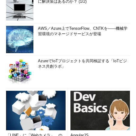
に解決策はあるのか？ (1/2)
AWS／Azure上でTensorFlow、CNTKを――機械学
習環境のマネージドサービスが登場
AzureでIoTプロジェクトを共同検証する「IoTビジ
ネス共創ラボ」
「LINE」に「Webカメラ」、の
AngularJS