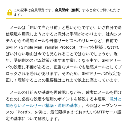
この記事は会員限定です。
会員登録（無料）
すると全てご覧いただけ
ます。
メールは「届いて当たり前」と思いがちですが、いざ自分で送
信環境を用意しようとすると意外と手間がかかります。社内シス
テムからの通知メールや外部サービスへのリレーなど、自前で
SMTP（Simple Mail Transfer Protocol）サーバを構築しなけれ
ばいけない場面は今でも見られることではないでしょうか。近
年、受信側のスパム対策がますます厳しくなる中で、SMTPサー
バの設定に不備があると、正当なメールでも迷惑メールとしてブ
ロックされる恐れがあります。そのため、SMTPサーバの設定を
正しく理解することの重要性はこれまで以上に高まっています。
メールの仕組みや基礎を再確認しながら、確実にメールを届け
るために必要な設定や運用のポイントを解説する本連載「
意外と
知らないメールサーバ構築・運用の基本
」。今回はオープンソー
スの「Postfix」を例に、最低限押さえておきたいSMTPサーバ設
定の基本について解説します。