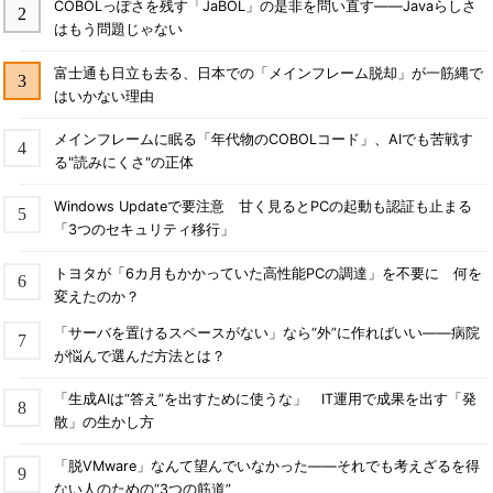
COBOLっぽさを残す「JaBOL」の是非を問い直す――Javaらしさ
はもう問題じゃない
富士通も日立も去る、日本での「メインフレーム脱却」が一筋縄で
はいかない理由
メインフレームに眠る「年代物のCOBOLコード」、AIでも苦戦す
る"読みにくさ"の正体
Windows Updateで要注意 甘く見るとPCの起動も認証も止まる
「3つのセキュリティ移行」
トヨタが「6カ月もかかっていた高性能PCの調達」を不要に 何を
変えたのか？
「サーバを置けるスペースがない」なら“外”に作ればいい――病院
が悩んで選んだ方法とは？
「生成AIは“答え”を出すために使うな」 IT運用で成果を出す「発
散」の生かし方
「脱VMware」なんて望んでいなかった――それでも考えざるを得
ない人のための“3つの筋道”