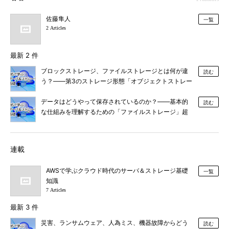
佐藤隼人
一覧
2 Articles
最新 2 件
ブロックストレージ、ファイルストレージとは何が違
読む
う？――第3のストレージ形態「オブジェクトストレー
ジ」超入門
データはどうやって保存されているのか？――基本的
読む
な仕組みを理解するための「ファイルストレージ」超
入門
連載
AWSで学ぶクラウド時代のサーバ＆ストレージ基礎
一覧
知識
7 Articles
最新 3 件
災害、ランサムウェア、人為ミス、機器故障からどう
読む