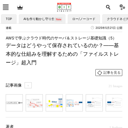
TOP
AIを作り動かし守り生かす
ロー/ノーコード
クラウドネイ
連載
2025年5月21日 公開
AWSで学ぶクラウド時代のサーバ＆ストレージ基礎知識（5）
データはどうやって保存されているのか？――基
本的な仕組みを理解するための「ファイルストレ
ージ」超入門
記事を見る
記事画像
＋
21 Images
1
2
3
4
5
6
7
著者
1 Authors