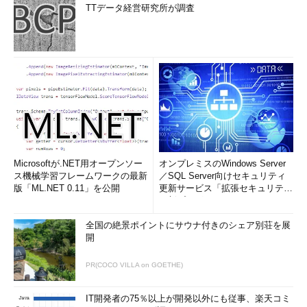
TTデータ経営研究所が調査
Microsoftが.NET用オープンソー
オンプレミスのWindows Server
ス機械学習フレームワークの最新
／SQL Server向けセキュリティ
版「ML.NET 0.11」を公開
更新サービス「拡張セキュリティ
更新プログ...
全国の絶景ポイントにサウナ付きのシェア別荘を展
開
PR(COCO VILLA on GOETHE)
IT開発者の75％以上が開発以外にも従事、楽天コミ