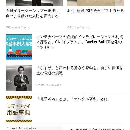
全員がリーダーシップを発揮し、
Jeep 抽選で3万円分ギフト当たる
自分より優れた人財を育成する
PR(dentsu Japan)
PR(Jeep Japan)
コンテナベースの継続的インテグレーションの利点
／課題と、CIパイプライン、Docker Build高速化の
コツ (1/2...
「さすが」と言われる驚きや感動を。新しい価値を
生む電通の挑戦
PR(dentsu Japan)
「電子署名」とは、「デジタル署名」とは