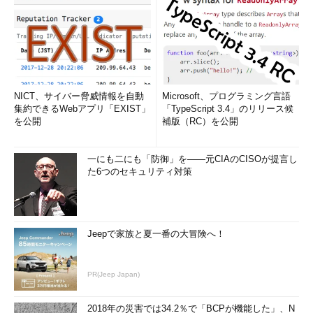
NICT、サイバー脅威情報を自動
Microsoft、プログラミング言語
集約できるWebアプリ「EXIST」
「TypeScript 3.4」のリリース候
を公開
補版（RC）を公開
一にも二にも「防御」を――元CIAのCISOが提言し
た6つのセキュリティ対策
Jeepで家族と夏一番の大冒険へ！
PR(Jeep Japan)
2018年の災害では34.2％で「BCPが機能した」、N