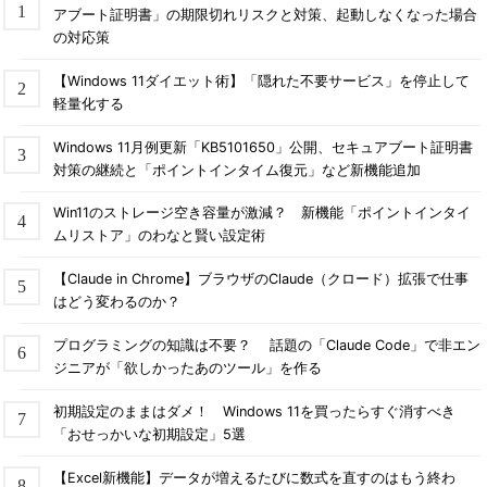
アブート証明書」の期限切れリスクと対策、起動しなくなった場合
の対応策
【Windows 11ダイエット術】「隠れた不要サービス」を停止して
軽量化する
Windows 11月例更新「KB5101650」公開、セキュアブート証明書
対策の継続と「ポイントインタイム復元」など新機能追加
Win11のストレージ空き容量が激減？ 新機能「ポイントインタイ
ムリストア」のわなと賢い設定術
【Claude in Chrome】ブラウザのClaude（クロード）拡張で仕事
はどう変わるのか？
プログラミングの知識は不要？ 話題の「Claude Code」で非エン
ジニアが「欲しかったあのツール」を作る
初期設定のままはダメ！ Windows 11を買ったらすぐ消すべき
「おせっかいな初期設定」5選
【Excel新機能】データが増えるたびに数式を直すのはもう終わ