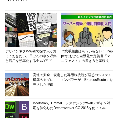
デザインネタをWebで探す人が知
作業手順書はもういらない！ Pup
っておきたい、日ごろのネタ収集
petにおける自動化の定義書「マ
と活用を効率化する4つのアプリ
ニフェスト」の書き方と基礎文法
(1/3)
まとめ (1/5)
高速で安全、安定した専用線接続が理想のシステム
構築のカギに――マンパワーが「ExpressRoute」を
導入した理由
Bootstrap、Emmet、レスポンシブWebデザイン対
応を強化したDreamweaver CC 2015を使ってみ...