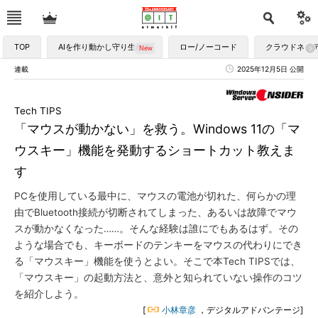
TOP
AIを作り動かし守り生かす
ロー/ノーコード
クラウドネイ
連載
2025年12月5日 公開
Tech TIPS
「マウスが動かない」を救う。Windows 11の「マ
ウスキー」機能を発動するショートカット教えま
す
PCを使用している最中に、マウスの電池が切れた、何らかの理
由でBluetooth接続が切断されてしまった、あるいは故障でマウ
スが動かなくなった……。そんな経験は誰にでもあるはず。その
ような場合でも、キーボードのテンキーをマウスの代わりにでき
る「マウスキー」機能を使うとよい。そこで本Tech TIPSでは、
「マウスキー」の起動方法と、意外と知られていない操作のコツ
を紹介しよう。
[
小林章彦
，デジタルアドバンテージ]