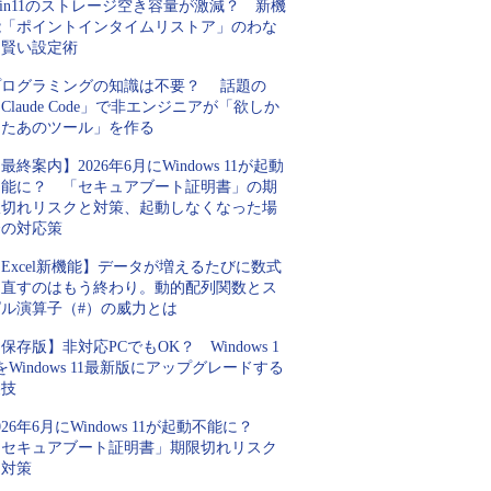
in11のストレージ空き容量が激減？ 新機
能「ポイントインタイムリストア」のわな
と賢い設定術
プログラミングの知識は不要？ 話題の
Claude Code」で非エンジニアが「欲しか
ったあのツール」を作る
最終案内】2026年6月にWindows 11が起動
不能に？ 「セキュアブート証明書」の期
限切れリスクと対策、起動しなくなった場
合の対応策
Excel新機能】データが増えるたびに数式
を直すのはもう終わり。動的配列関数とス
ピル演算子（#）の威力とは
保存版】非対応PCでもOK？ Windows 1
をWindows 11最新版にアップグレードする
裏技
026年6月にWindows 11が起動不能に？
「セキュアブート証明書」期限切れリスク
と対策