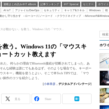
連載まとめ読み＠IT eBook
記事ランキング
＠IT Special
セミナー
ホワイト
AI IoT
アジャイル/DevOps
セキュリティ
キャリア&スキル
Windows
初
り動かし守り生かす
ローコード/ノーコード
クラウドネイティブ
Microsoft&Windo
Server & Storage
HTML5 + UX
スが動かない」を救う。Windows 11の「マウス...
Smart & Social
Coding Edge
う。Windows 11の「マウスキ
ホワ
Java Agile
ョートカット教えます
Database Expert
た、何らかの理由でBluetooth接続が切断されてしまった、あ
Linux ＆ OSS
そんな経験は誰にでもあるはず。そのような場合でも、キーボー
キー」機能を使うとよい。そこで本Tech TIPSでは、「マウ
Master of IP Networ
い操作のコツを紹介しよう。
Security & Trust
[
小林章彦
，
デジタルアドバンテージ
]
Test & Tools
Insider.NET
見る
Share
ブログ