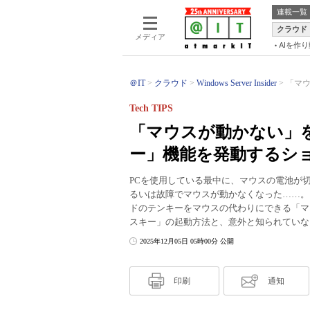
連載一覧
クラウド
メディア
AIを作
＠IT
クラウド
Windows Server Insider
「マウ
Tech TIPS
「マウスが動かない」を救
ー」機能を発動するシ
PCを使用している最中に、マウスの電池が切れ
るいは故障でマウスが動かなくなった……。
ドのテンキーをマウスの代わりにできる「マウス
スキー」の起動方法と、意外と知られていな
2025年12月05日 05時00分 公開
印刷
通知