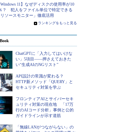
Windows 11】なぜディスクの使用率が10
0％？ 犯人をファイル単位で特定できる
「リソースモニター」徹底活用
»
ランキングをもっと見る
Book
ChatGPTに「入力してはいけな
い」5項目――押さえておきた
い“生成AIのNGリスト”
API設計の常識が変わる？
HTTP新メソッド「QUERY」と
セキュリティ対策を学ぶ
フロンティアAIとサイバーセキ
ュリティ対策の現在地 「17万
行のAIコード分析」事例と公的
ガイドラインが示す道筋
「無線LANがつながらない」の