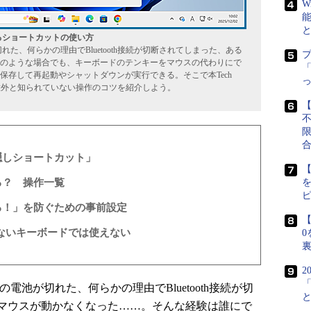
W
するショートカットの使い方
た、何らかの理由でBluetooth接続が切断されてしまった、ある
のような場合でも、キーボードのテンキーをマウスの代わりにで
「
保存して再起動やシャットダウンが実行できる。そこで本Tech
、意外と知られていない操作のコツを紹介しよう。
【
隠しショートカット」
【
る？ 操作一覧
る！」を防ぐための事前設定
【
がないキーボードでは使えない
0
2
池が切れた、何らかの理由でBluetooth接続が切
マウスが動かなくなった……。そんな経験は誰にで