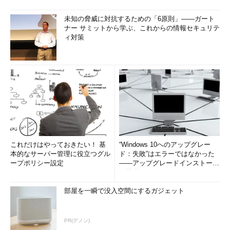
未知の脅威に対抗するための「6原則」――ガート
ナー サミットから学ぶ、これからの情報セキュリテ
ィ対策
これだけはやっておきたい！ 基
“Windows 10へのアップグレー
本的なサーバー管理に役立つグル
ド：失敗”はエラーではなかった
ープポリシー設定
――アップグレードインストール
の簡単まとめ (1/3...
部屋を一瞬で没入空間にするガジェット
PR(デノン)