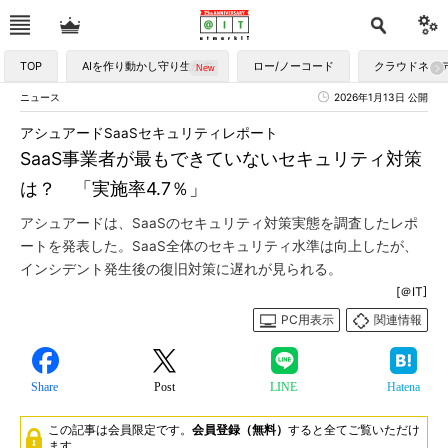
TOP
AIを作り動かし守り生かす
ロー/ノーコード
クラウドネイ
ニュース
2026年1月13日 公開
アシュアードSaaSセキュリティレポート
SaaS事業者が最もできていないセキュリティ対策
は？ 「実施率4.7％」
アシュアードは、SaaSのセキュリティ対策実態を調査したレポ
ートを発表した。SaaS全体のセキュリティ水準は向上したが、
インシデント発生後の復旧対策に遅れが見られる。
[＠IT]
PC用表示
関連情報
Share
Post
LINE
Hatena
この記事は会員限定です。
会員登録（無料）
すると全てご覧いただけ
ます。