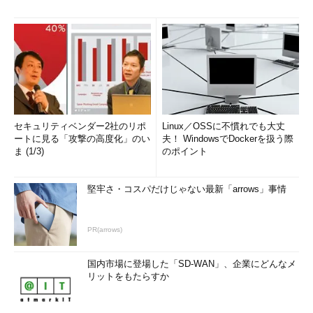
セキュリティベンダー2社のリポ
Linux／OSSに不慣れでも大丈
ートに見る「攻撃の高度化」のい
夫！ WindowsでDockerを扱う際
ま (1/3)
のポイント
堅牢さ・コスパだけじゃない最新「arrows」事情
PR(arrows)
国内市場に登場した「SD-WAN」、企業にどんなメ
リットをもたらすか