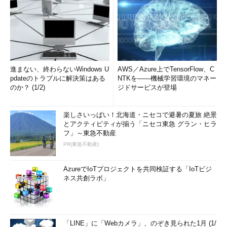
進まない、終わらないWindows U
AWS／Azure上でTensorFlow、C
pdateのトラブルに解決策はある
NTKを――機械学習環境のマネー
のか？ (1/2)
ジドサービスが登場
楽しさいっぱい！北海道・ニセコで避暑の夏旅 絶景
とアクティビティが揃う「ニセコ東急 グラン・ヒラ
フ」～東急不動産
PR(東急不動産)
AzureでIoTプロジェクトを共同検証する「IoTビジ
ネス共創ラボ」
「LINE」に「Webカメラ」、のぞき見られた1月 (1/