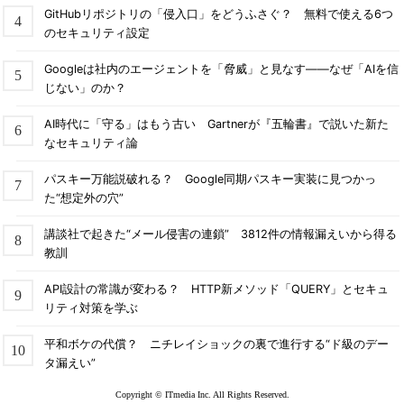
GitHubリポジトリの「侵入口」をどうふさぐ？ 無料で使える6つ
のセキュリティ設定
Googleは社内のエージェントを「脅威」と見なす――なぜ「AIを信
じない」のか？
AI時代に「守る」はもう古い Gartnerが『五輪書』で説いた新た
なセキュリティ論
パスキー万能説破れる？ Google同期パスキー実装に見つかっ
た“想定外の穴”
講談社で起きた“メール侵害の連鎖” 3812件の情報漏えいから得る
教訓
API設計の常識が変わる？ HTTP新メソッド「QUERY」とセキュ
リティ対策を学ぶ
平和ボケの代償？ ニチレイショックの裏で進行する“ド級のデー
タ漏えい”
Copyright © ITmedia Inc. All Rights Reserved.