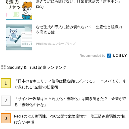
過ぎて誰にも聞けない、IT業界就活の「超キホン」
(1/3)
なぜ生成AI導入に踏み切れない？ 生産性と組織力
を高める鍵
PR(ITmedia エンタープライズ)
Recommended by
Security & Trust 記事ランキング
「日本のセキュリティ信仰は構造的にズレてる」 コスパよく、す
ぐ救われる“左側”の防衛術
「サイバー攻撃は日々高度化・複雑化」は聞き飽きた？ 企業が陥
る「複雑化のわな」
RedisのRCE脆弱性、PoC公開で危険度増す 修正済み脆弱性の“抜
け穴”が判明