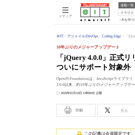
連載一覧
クラウド
メディア
AIを作
＠IT
アジャイル/DevOps
Coding Edge
「jQue
10年ぶりのメジャーアップデート
「jQuery 4.0.0」正式リリ
ついにサポート対象外
OpenJS Foundationは、JavaScript
3.0.0以来、約10年ぶりのメジャーアップデ
2026年02月10日 13時00分 公開
印刷
見る
この記事は会員限定です。