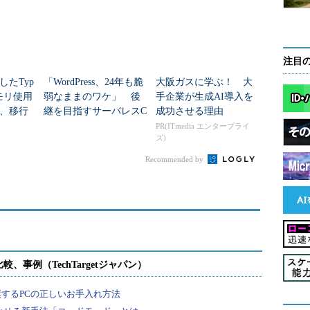
注目
したTyp
「WordPress、24年も脆
大阪ガスに学ぶ！ 大
、メモリ使用
弱なままのワケ」 後
手企業が生成AI導入を
、移行
継を目指すサーバレスC
成功させる理由
MS「EmDash」OSSで公
PR(ITmedia エンタープライ
ズ)
開
Recommended by