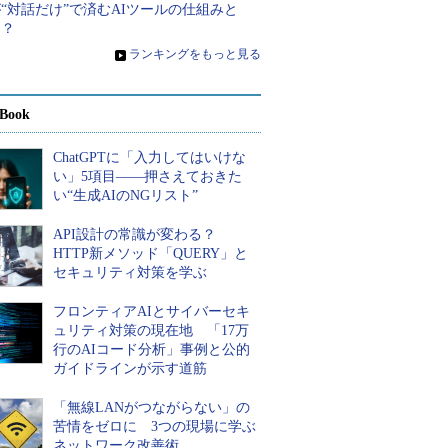
“対話だけ”で済むAIツールの仕組みと
は？
»
ランキングをもっと見る
Book
ChatGPTに「入力してはいけな
い」5項目――押さえておきた
い“生成AIのNGリスト”
API設計の常識が変わる？
HTTP新メソッド「QUERY」と
セキュリティ対策を学ぶ
フロンティアAIとサイバーセキ
ュリティ対策の現在地 「17万
行のAIコード分析」事例と公的
ガイドラインが示す道筋
「無線LANがつながらない」の
苦情をゼロに 3つの現場に学ぶ
ネットワーク改善術