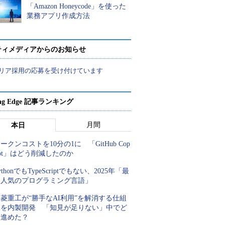
「Amazon Honeycode」を使った
業務アプリ作成方法
ティメディアからのお知らせ
リア採用の応募を受け付けています
ing Edge 記事ランキング
月間
本日
ークンコストを10分の1に 「GitHub Cop
lot」はどう削減したのか
ythonでもTypeScriptでもない、2025年「最
も人気のプログラミング言語」
菱重工が“勝手なAI利用”を解消する仕組
みを内製開発 「知見が足りない」中でど
う進めた？