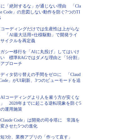
Iに「絶対するな」が通じない理由 「Cla
de Code」の意図しない動作を防ぐ7つのTI
S
AIコーディングだけでは生産性は上がらな
い 「AI最大活用×仕様駆動」で開発ライ
フサイクルを再定義
レガシー移行を「AIに丸投げ」してはいけ
ない 標準RAGではダメな理由と「5分割」
のアプローチ
ディタ切り替えの手間をゼロに 「Claud
 Code」がUI刷新、3つのビューモードを追
加
「AIコーディングより人を雇う方が安くな
」 2028年までに起こる逆転現象を防ぐ5
つの運用施策
Claude Code」は開発の司令塔に 常識を
一変させた5つの進化
最短3分、業務アプリの「作って直す」