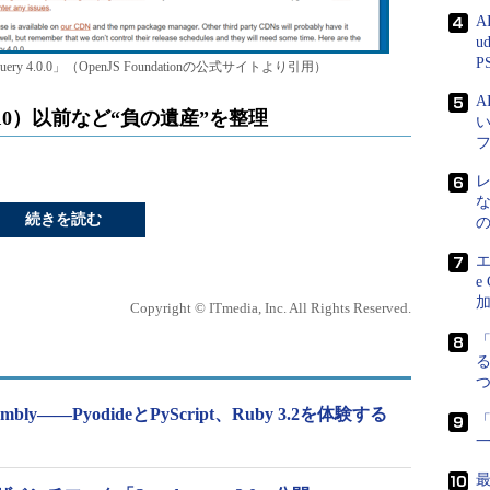
A
u
P
4.0.0」（OpenJS Foundationの公式サイトより引用）
」（IE 10）以前など“負の遺産”を整理
続きを読む
エ
e
Copyright © ITmedia, Inc. All Rights Reserved.
る
embly――PyodideとPyScript、Ruby 3.2を体験する
「