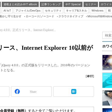
連載まとめ読み＠IT eBook
記事ランキング
＠IT Special
セミナー
ホワイト
AI IoT
アジャイル/DevOps
セキュリティ
キャリア&スキル
Windows
初
り動かし守り生かす
ローコード/ノーコード
クラウドネイティブ
Microsoft&Windo
Server & Storage
HTML5 + UX
ry 4.0.0」正式リリース、Internet Explorer...
Smart & Social
Coding Edge
ース、Internet Explorer 10以前が
ホワ
Java Agile
Database Expert
ライブラリ「jQuery 4.0.0」の正式版をリリースした。2016年のバージョン
Linux ＆ OSS
ートとなる。
Master of IP Networ
[
＠IT
]
Security & Trust
Share
Test & Tools
Insider.NET
ブログ
会員登録（無料）
すると全てご覧いただけます。