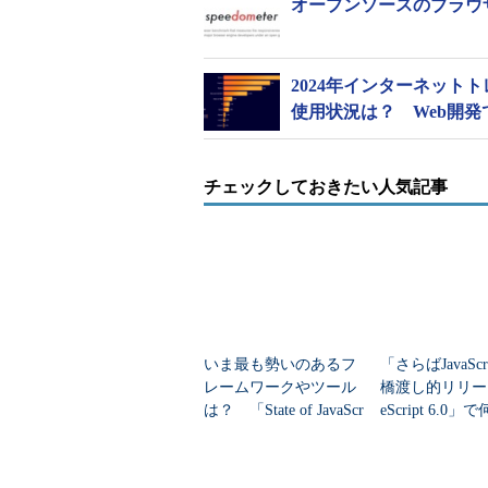
オープンソースのブラウザベン
2024年インターネットトレンド
使用状況は？ Web開発で
チェックしておきたい人気記事
いま最も勢いのあるフ
「さらばJavaSc
レームワークやツール
橋渡し的リリース
は？ 「State of JavaScr
eScript 6.0
ipt 2025」
った？