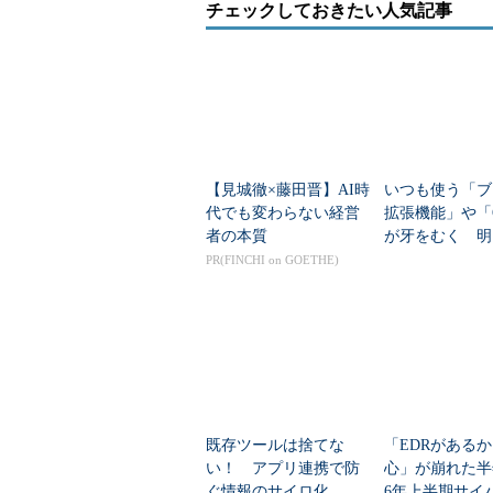
チェックしておきたい人気記事
【見城徹×藤田晋】AI時
いつも使う「ブ
代でも変わらない経営
拡張機能」や「
者の本質
が牙をむく 明
できる対策は？
PR(FINCHI on GOETHE)
既存ツールは捨てな
「EDRがある
い！ アプリ連携で防
心」が崩れた半年
ぐ情報のサイロ化
6年上半期サイ