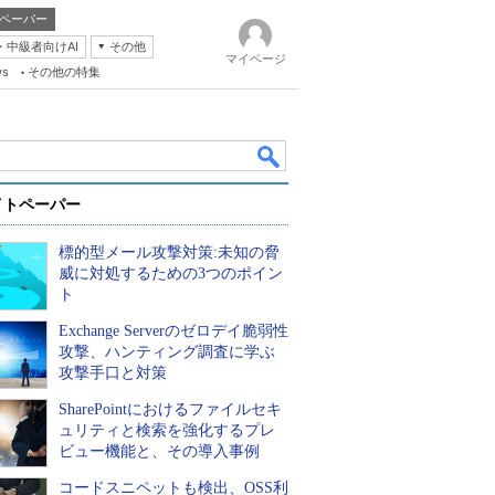
ペーパー
・中級者向けAI
その他
マイページ
ws
その他の特集
イトペーパー
標的型メール攻撃対策:未知の脅
威に対処するための3つのポイン
ト
Exchange Serverのゼロデイ脆弱性
k
攻撃、ハンティング調査に学ぶ
攻撃手口と対策
SharePointにおけるファイルセキ
ュリティと検索を強化するプレ
ビュー機能と、その導入事例
コードスニペットも検出、OSS利