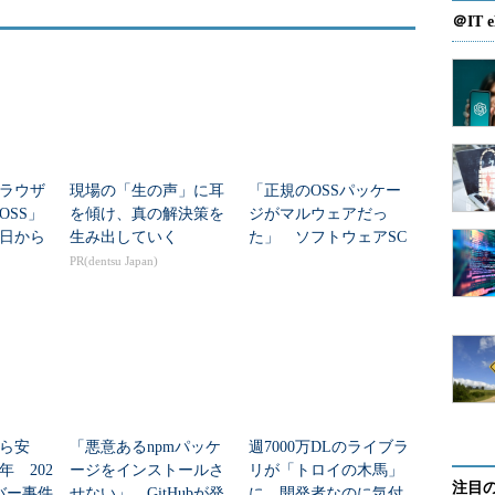
＠IT e
ラウザ
現場の「生の声」に耳
「正規のOSSパッケー
OSS」
を傾け、真の解決策を
ジがマルウェアだっ
日から
生み出していく
た」 ソフトウェアSC
攻撃対策2機能を追加、
PR(dentsu Japan)
Takumi byGMO
から安
「悪意あるnpmパッケ
週7000万DLのライブラ
 202
ージをインストールさ
リが「トロイの木馬」
注目
バー事件
せない」 GitHubが発
に 開発者なのに気付