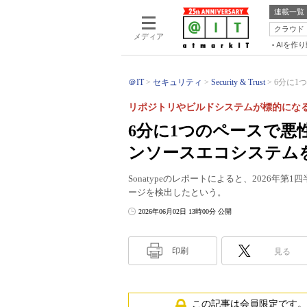
連載一覧
クラウド
メディア
AIを作
＠IT
セキュリティ
Security & Trust
6分に1
リポジトリやビルドシステムが標的にな
6分に1つのペースで悪
ンソースエコシステム
Sonatypeのレポートによると、2026年第
ージを検出したという。
2026年06月02日 13時00分 公開
印刷
見る
この記事は会員限定です。