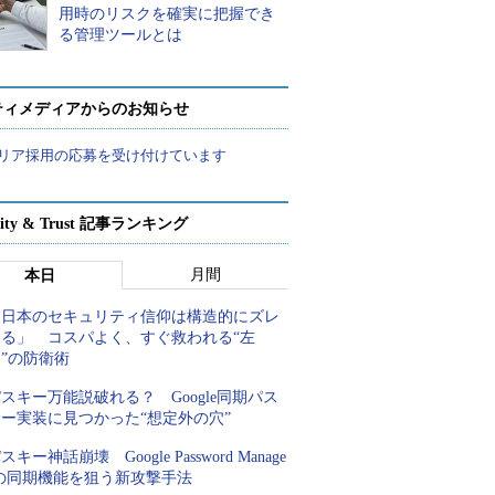
用時のリスクを確実に把握でき
る管理ツールとは
ティメディアからのお知らせ
リア採用の応募を受け付けています
rity & Trust 記事ランキング
月間
本日
「日本のセキュリティ信仰は構造的にズレ
てる」 コスパよく、すぐ救われる“左
”の防衛術
スキー万能説破れる？ Google同期パス
キー実装に見つかった“想定外の穴”
スキー神話崩壊 Google Password Manage
rの同期機能を狙う新攻撃手法