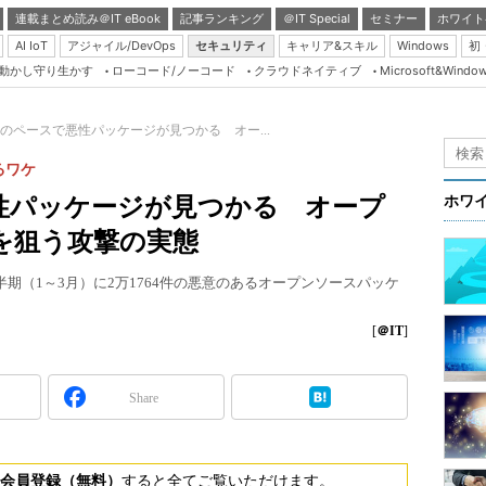
連載まとめ読み＠IT eBook
記事ランキング
＠IT Special
セミナー
ホワイト
AI IoT
アジャイル/DevOps
セキュリティ
キャリア&スキル
Windows
初
り動かし守り生かす
ローコード/ノーコード
クラウドネイティブ
Microsoft&Windo
Server & Storage
HTML5 + UX
つのペースで悪性パッケージが見つかる オー...
Smart & Social
るワケ
Coding Edge
性パッケージが見つかる オープ
ホワ
Java Agile
を狙う攻撃の実態
Database Expert
1四半期（1～3月）に2万1764件の悪意のあるオープンソースパッケ
Linux ＆ OSS
Master of IP Networ
[
＠IT
]
Security & Trust
Share
Test & Tools
Insider.NET
ブログ
会員登録（無料）
すると全てご覧いただけます。