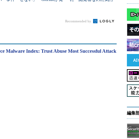
の限界
表した2つの防止策
けない4つの理由
Recommended by
ce Malware Index: Trust Abuse Most Successful Attack
編集