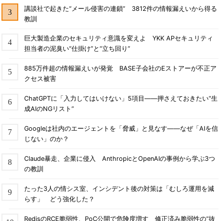
講談社で起きた“メール侵害の連鎖” 3812件の情報漏えいから得る
教訓
巨大製造企業のセキュリティ意識を変えよ YKK APセキュリティ
担当者の泥臭い“仕掛け”と“立ち回り”
885万件超の情報漏えいが発覚 BASE子会社のEストアーが不正ア
クセス被害
ChatGPTに「入力してはいけない」5項目――押さえておきたい“生
成AIのNGリスト”
Googleは社内のエージェントを「脅威」と見なす――なぜ「AIを信
じない」のか？
Claude暴走、企業に侵入 AnthropicとOpenAIの事例から学ぶ3つ
の教訓
たった3人の情シス室、インシデント後の対策は「むしろ運用を減
らす」 どう強化した？
RedisのRCE脆弱性、PoC公開で危険度増す 修正済み脆弱性の“抜