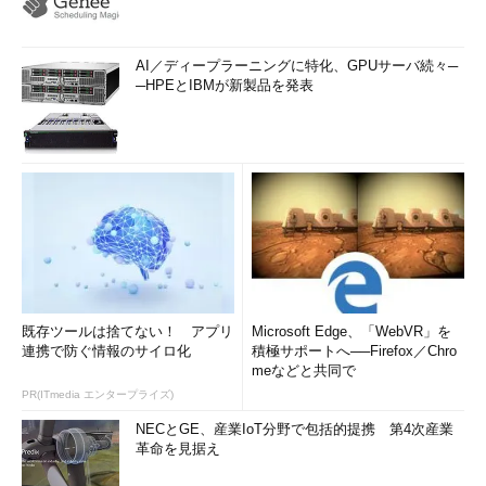
AI／ディープラーニングに特化、GPUサーバ続々─
─HPEとIBMが新製品を発表
既存ツールは捨てない！ アプリ
Microsoft Edge、「WebVR」を
連携で防ぐ情報のサイロ化
積極サポートへ──Firefox／Chro
meなどと共同で
PR(ITmedia エンタープライズ)
NECとGE、産業IoT分野で包括的提携 第4次産業
革命を見据え