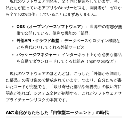
現代のソフトウェア開発も、全く同じ構造をしています。今、
私たちが使っているアプリやWebサービスを、開発者が「ゼロか
ら全て100%自作」していることはまずありません。
OSS（オープンソースソフトウェア）
： 世界中の有志が無
償で公開している、便利な機能の「部品」
外部API・クラウド基盤
： データベースやログイン機能な
どを肩代わりしてくれる外部サービス
パッケージマネジャー
： インターネット上から必要な部品
を自動でダウンロードしてくる仕組み（npmやpipなど）
現代のソフトウェアのほとんどは、こうした「外部から調達し
た部品」の寄せ集めで構成されています。つまり、自分たちが書
いたコードが完璧でも、「取り寄せた部品や連携先」の扱い方に
弱点があれば、システム全体が崩壊する。これがソフトウェアサ
プライチェーンリスクの本質です。
AIの進化がもたらした「自律型エージェント」の時代