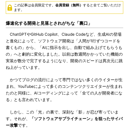
この記事は会員限定です。
会員登録（無料）
すると全てご覧いただけ
ます。
爆速化する開発と見落とされがちな「裏口」
ChatGPTやGitHub Copilot、Claude Codeなど、生成AIの登場
と進化によって、ソフトウェア開発は「人間が1行ずつコードを
書くもの」から、「AIに指示を出し、自動で組み上げてもらうも
の」へと劇的に変化しました。以前は数週間かかっていた機能の
実装が数分で完了するようになり、開発のスピードは異次元に跳
ね上がっています。
かつてブログの流行によって専門ではない多くのライターが生
まれ、YouTubeによって多くのコンテンツクリエイターが生まれ
たのと同様に、AIコーディングによって「全ての人が開発者にな
る」とも言われています。
しかし、この「光」の裏で、深刻な「影」が忍び寄っていま
す。それが、
「ソフトウェアサプライチェーン」を狙ったサイバ
ー攻撃
です。