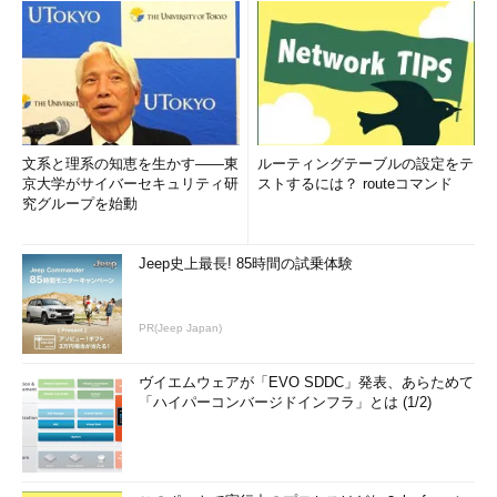
文系と理系の知恵を生かす――東
ルーティングテーブルの設定をテ
京大学がサイバーセキュリティ研
ストするには？ routeコマンド
究グループを始動
Jeep史上最長! 85時間の試乗体験
PR(Jeep Japan)
ヴイエムウェアが「EVO SDDC」発表、あらためて
「ハイパーコンバージドインフラ」とは (1/2)