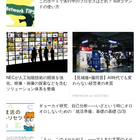
このポートで実行中のプロセスはどれ？ lsofコマン
ドの使い方
NECが人工知能技術の開発を強
【見城徹×藤田晋】AI時代でも変
化、映像・画像の探索などを含む
わらない経営者の本質
ソリューション体系を整備
PR(FINCHI on GOETHE)
ギョーカイ研究、自己分析――いざという時にオロ
オロしないための「就活準備」基礎の基礎 (1/3)
「えっ、このメールが？」――マトモな文面のメー