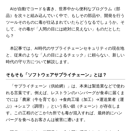
AIが自動でコードを書き、世界中から便利なプログラム（部
品）を次々と組み込んでいく中で、もしその部品や、開発を行う
ツールそのものに毒が仕込まれていたらどうなるでしょうか。そ
して、その毒が「人間の目には絶対に見えない」ものだとした
ら？
本記事では、AI時代のサプライチェーンセキュリティの現在地
と、従来のような「人の目によるチェック」に頼らない、新しい
時代の守り方について解説します。
そもそも「ソフトウェアサプライチェーン」とは？
「サプライチェーン（供給網）」は、本来は製造業などで使わ
れる言葉です。例えば、レストランのハンバーグが食卓に届くま
でには「農家（牛を育てる）→食肉工場（加工）→運送業者（運
ぶ）→シェフ（調理）」という長い鎖（チェーン）が存在しま
す。この工程のどこか1カ所でも毒が混入すれば、最終的にハン
バーグを食べるお客さんは被害に遭います。