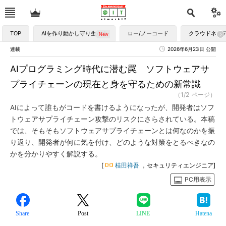
TOP
AIを作り動かし守り生かす
ロー/ノーコード
クラウドネイ
連載
2026年6月23日 公開
AIプログラミング時代に潜む罠 ソフトウェアサ
プライチェーンの現在と身を守るための新常識
（1/2 ページ）
AIによって誰もがコードを書けるようになったが、開発者はソフ
トウェアサプライチェーン攻撃のリスクにさらされている。本稿
では、そもそもソフトウェアサプライチェーンとは何なのかを振
り返り、開発者が何に気を付け、どのような対策をとるべきなの
かを分かりやすく解説する。
[
桂田祥吾
，セキュリティエンジニア]
PC用表示
Share
Post
LINE
Hatena