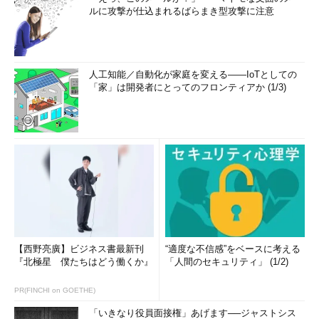
ルに攻撃が仕込まれるばらまき型攻撃に注意
人工知能／自動化が家庭を変える――IoTとしての
「家」は開発者にとってのフロンティアか (1/3)
【西野亮廣】ビジネス書最新刊
“適度な不信感”をベースに考える
『北極星 僕たちはどう働くか』
「人間のセキュリティ」 (1/2)
PR(FINCHI on GOETHE)
「いきなり役員面接権」あげます──ジャストシス