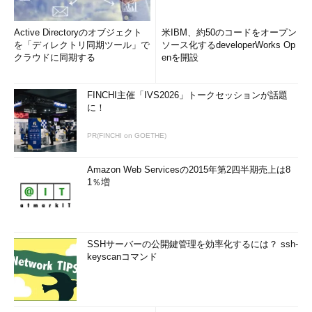
Active Directoryのオブジェクト
米IBM、約50のコードをオープン
を「ディレクトリ同期ツール」で
ソース化するdeveloperWorks Op
クラウドに同期する
enを開設
FINCHI主催「IVS2026」トークセッションが話題
に！
PR(FINCHI on GOETHE)
Amazon Web Servicesの2015年第2四半期売上は8
1％増
SSHサーバーの公開鍵管理を効率化するには？ ssh-
keyscanコマンド