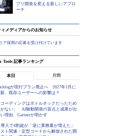
プリ開発を変える新しいアプロ
ーチ
ティメディアからのお知らせ
リア採用の応募を受け付けています
t & Tools 記事ランキング
月間
本日
acklogが現行プラン廃止へ 2027年1月に
刷新、既存ユーザーへの影響は？
「コーディングはボトルネックだったため
しがない」 AI駆動開発の盲点と成果が出
い理由、Gartnerが明かす
AI導入で4割超が「逆に業務量が増えた」
テスト関連・定型コードから解放された開