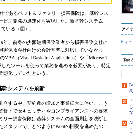
社であるペット＆ファミリー損害保険は、基幹シス
ービス開発の迅速化を実現した。新基幹システム
働している（図）。
アイ
キャ
19年、前身の少額短期保険業者から損害保険会社に
損害保険会社向けの会計基準に対応していなかっ
（Visual Basic for Applications）や「Microsoft
Tes
などで作成したツールを使って業務を進める必要があり、特定
常態化していたという。
B
基幹システムを刷新
ルが乱立する中、契約数の増加と事業拡大に伴い、こう
監督下でセキュリティやコンプライアンスへの要求
な
ミリー損害保険は基幹システムの全面刷新を決断し
スタッフで、どのようにPaFitの開発を進めたの