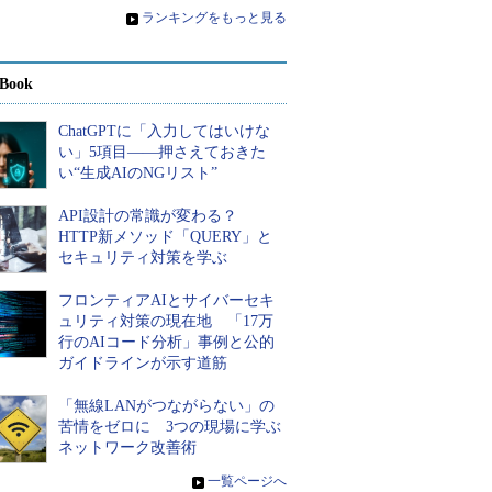
»
ランキングをもっと見る
Book
ChatGPTに「入力してはいけな
い」5項目――押さえておきた
い“生成AIのNGリスト”
API設計の常識が変わる？
HTTP新メソッド「QUERY」と
セキュリティ対策を学ぶ
フロンティアAIとサイバーセキ
ュリティ対策の現在地 「17万
行のAIコード分析」事例と公的
ガイドラインが示す道筋
「無線LANがつながらない」の
苦情をゼロに 3つの現場に学ぶ
ネットワーク改善術
»
一覧ページへ