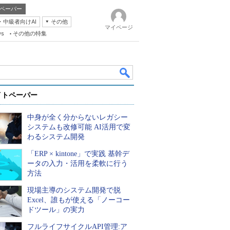
ペーパー
・中級者向けAI
その他
マイページ
ws
その他の特集
イトペーパー
中身が全く分からないレガシー
システムも改修可能 AI活用で変
わるシステム開発
「ERP × kintone」で実践 基幹デ
k
ータの入力・活用を柔軟に行う
方法
現場主導のシステム開発で脱
Excel、誰もが使える「ノーコー
ドツール」の実力
フルライフサイクルAPI管理:ア