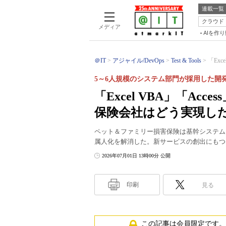
連載一覧
クラウド
メディア
AIを作
＠IT
アジャイル/DevOps
Test & Tools
「Exc
5～6人規模のシステム部門が採用した開
「Excel VBA」「Ac
保険会社はどう実現し
ペット＆ファミリー損害保険は基幹システムを刷
属人化を解消した。新サービスの創出にもつ
2026年07月01日 13時00分 公開
印刷
見る
この記事は会員限定です。