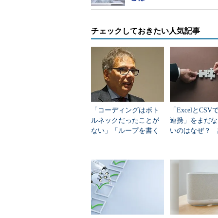
チェックしておきたい人気記事
「コーディングはボト
「ExcelとCS
ルネックだったことが
連携」をまだな
ない」「ループを書く
いのはなぜ？ 
ことが仕事になる」
見えたその原因
今エンジニアに必要な
視点