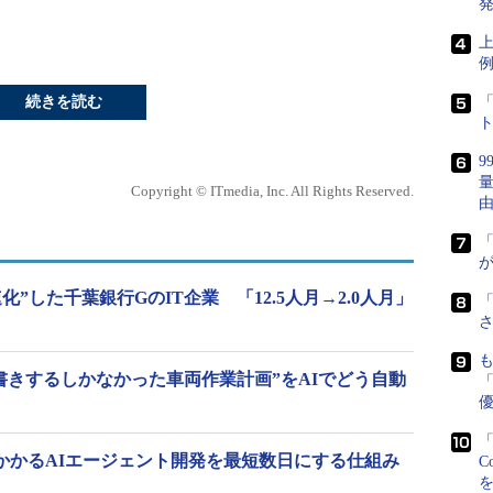
発
上
続きを読む
「
Copyright © ITmedia, Inc. All Rights Reserved.
が
速化”した千葉銀行GのIT企業 「12.5人月→2.0人月」
さ
書きするしかなかった車両作業計画”をAIでどう自動
「
「
間かかるAIエージェント開発を最短数日にする仕組み
C