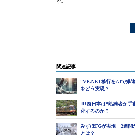
か。
関連記事
“VB.NET移行をAIで爆
をどう実現？
JR西日本は“熟練者が手
化するのか？
みずほFGが実現 2週
とは？