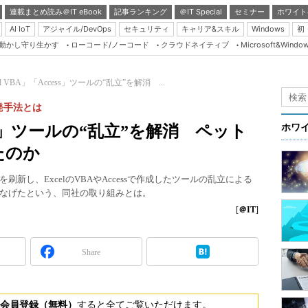
連載まとめ読み＠IT eBook
記事ランキング
＠IT Special
セミナー
ホワイト
AI IoT
アジャイル/DevOps
セキュリティ
キャリア&スキル
Windows
初
り動かし守り生かす
ローコード/ノーコード
クラウドネイティブ
Microsoft&Windo
Server & Storage
HTML5 + UX
el VBA」「Access」ツールの“乱立”を解消 ...
Smart & Social
発手法とは
Coding Edge
cess」ツールの“乱立”を解消 ペット
ホワ
Java Agile
たのか
Database Expert
新し、ExcelのVBAやAccessで作成したツールの乱立による
Linux ＆ OSS
なげたという、同社の取り組みとは。
Master of IP Networ
[
＠IT
]
Security & Trust
Share
Test & Tools
Insider.NET
ブログ
会員登録（無料）
すると全てご覧いただけます。