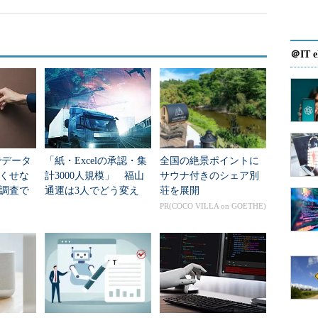
＠IT e
Vでデータ
「紙・Excelの承認・集
全国の絶景ポイントに
くせな
計3000人規模」 福山
サウナ付きのシェア別
調査で
通運は3人でどう変え
荘を展開
た？
PR(COCO VILLA on GOETHE)