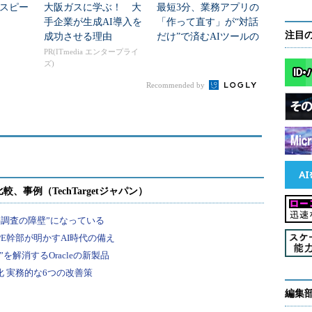
スピー
大阪ガスに学ぶ！ 大
最短3分、業務アプリの
手企業が生成AI導入を
「作って直す」が“対話
注目
成功させる理由
だけ”で済むAIツールの
仕組みとは？
PR(ITmedia エンタープライ
ズ)
Recommended by
編集