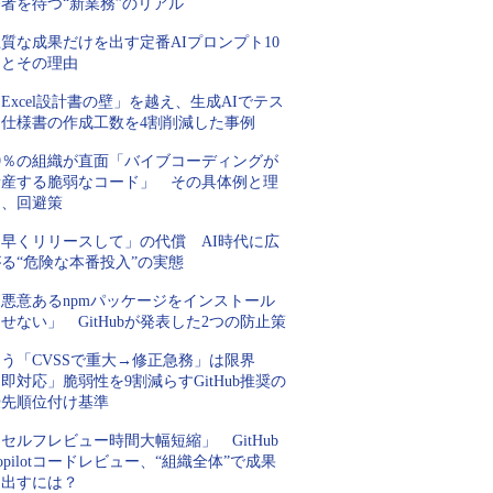
者を待つ“新業務”のリアル
質な成果だけを出す定番AIプロンプト10
例とその理由
Excel設計書の壁」を越え、生成AIでテス
ト仕様書の作成工数を4割削減した事例
99％の組織が直面「バイブコーディングが
量産する脆弱なコード」 その具体例と理
由、回避策
「早くリリースして」の代償 AI時代に広
る“危険な本番投入”の実態
「悪意あるnpmパッケージをインストール
せない」 GitHubが発表した2つの防止策
もう「CVSSで重大→修正急務」は限界
即対応」脆弱性を9割減らすGitHub推奨の
優先順位付け基準
セルフレビュー時間大幅短縮」 GitHub
opilotコードレビュー、“組織全体”で成果
を出すには？