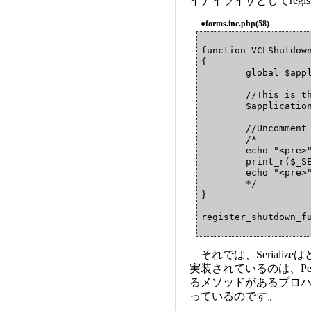
イナイライザとしてregiste
●forms.inc.php(58)
function VCLShutdown
{

        global $appl
        //This is t
        $application
        //Uncomment
        /*

        echo "<pre>"
        print_r($_SE
        echo "<pre>"
        */

}

register_shutdown_f
それでは、Serialize
実装されているのは、Pers
るメソッドがあるプロ
っているのです。