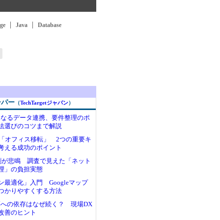
ge
Java
Database
ーパー
（
TechTargetジャパン
）
になるデータ連携、要件整理のポ
法選びのコツまで解説
る「オフィス移転」 2つの重要キ
考える成功のポイント
割が悲鳴 調査で見えた「ネット
理」の負担実態
最適化」入門 Googleマップ
つかりやすくする方法
帳票への依存はなぜ続く？ 現場DX
改善のヒント