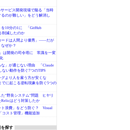
bサービス開発現場で陥る「当時
するのが難しい」をどう解消し
10分の1に 「GitHub
はどう削減したのか
コードは人間より優秀」――だが
、なぜか？
Code」は開発の司令塔に 常識を一変
化
るな」が通じない理由 「Claude
しない動作を防ぐ7つのTIPS
ングより人を雇う方が安くな
年までに起こる逆転現象を防ぐ5つの
した“野良システム”問題 ヒヤリ
Relicはどう対策したか
ト浪費」をどう防ぐ？ Visual
odeに「コスト管理」機能追加
報を探す