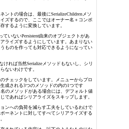
ner=$this->readOwner();

場合は、最後にSerializeChildrenメソ
=null)

ライズするので、ここではオーナー名＋コンポ
保存するように変換しています。
ESSION['insession.'.$this->readNamePath()]=1;

っていないPersistent由来のオブジェクトがあ
fclass=new ReflectionClass($this->ClassName());

リアライズするようにしています。あまりない
thods=$refclass->getMethods();

いうものを作っても対応できるようになってい
et($methods);

le (list($k,$method)=each($methods))

来でなければ当然Serializeメソッドもないし、シリ
入らないわけです。
     $methodname=$method->name;

     if ($methodname[0] == 's' && $methodname[1] == 'e' 
     {

のチェックをしています。メニューからプロ
             $propname=substr($methodname, 3);

生成される3つのメソッドの内の1つです
ロパティ名のメソッドがある場合には、デフォルト値
             if($propname=='Name')

同じであればシリアライズをスキップします。
                 $propvalue = $this->_name;

             else

                 $propvalue=$this->$propname;

ョンへの負荷を減らす工夫をしているわけで
ンポーネントに対してすべてシリアライズする
             if (is_object($propvalue))

す。
             {

                 if ($propvalue->inheritsFrom('Component