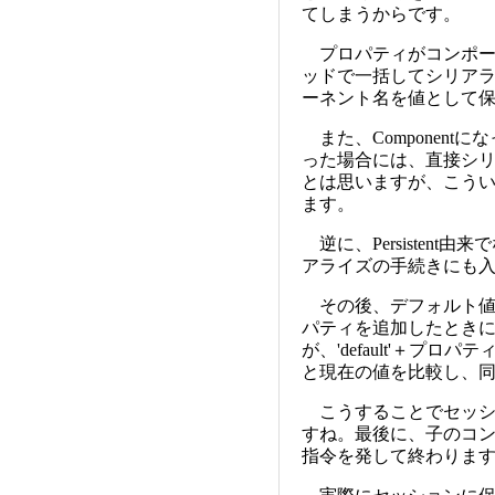
        {

てしまうからです。
                $ow
プロパティがコンポーネントの
        if ($owner!
        {

ッドで一括してシリア
ーネント名を値として
                $_S
また、Componentにな
                $re
った場合には、直接シ
                $me
とは思いますが、こう
                res
ます。
                whi
逆に、Persistent由
                {

アライズの手続きにも
                   
                   
                   
その後、デフォルト値
                   
パティを追加したときに
が、'default'＋プ
                   
と現在の値を比較し、
                   
                   
                   
こうすることでセッシ
すね。最後に、子のコ
                   
指令を発して終わりま
                   
                   