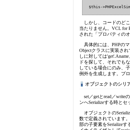
  $this->PHPExcelSi
しかし、コードのどこを
当たりません。VCL fo
された「プロパティの
具体的には、PHPのマジッ
Objectクラスに実装
しに対しては'get'.Ana
ドを探して、それでもない
している場合にのみ、
例外を生成します。プ
オブジェクトのシリ
set／getとread／
ンへSerializeする時と
オブジェクトのSerializeは、
数で定義されています
部の子要素をSeriali