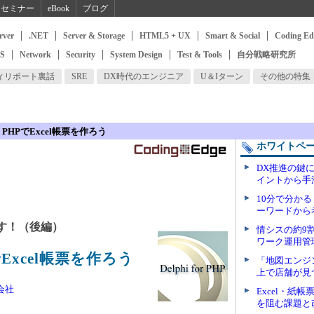
セミナー
eBook
ブログ
rver
.NET
Server & Storage
HTML5 + UX
Smart & Social
Coding Ed
SS
Network
Security
System Design
Test & Tools
自分戦略研究所
ィリポート裏話
SRE
DX時代のエンジニア
U＆Iターン
その他の特集
for PHPでExcel帳票を作ろう
ホワイトペ
DX推進の鍵
イントから手
10分で分か
ーワードから
使い倒す！（後編）
情シスの約9
ワーク運用管
HPでExcel帳票を作ろう
「地図エンジン
上で店舗が見
会社
Excel・紙
を阻む課題と