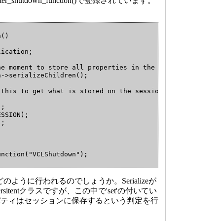
r_shutdown_function()で登録されています。
()

ication;

he moment to store all properties in the session to retri
->serializeChildren();

 this to get what is stored on the session at the last st
;

SSION);

;

unction("VCLShutdown");
はどのように行われるのでしょうか。Serializeが
itentクラスですが、この中で'set'の付いてい
パティはセッションに保存するという判定を行