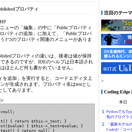
blishedプロパティ
注目のテー
HP
メニューの「編集」の中に「Publicプロパティ
dプロパティの追加」に加えて、「Publicプロパ
」という3つのプロパティ関連のメニューがありま
ublishedプロパティの違いは、後者は値が保持
できるのですが、IDEのヘルプは日本語され
にはほとんど何も書かれていません。
パティを追加」を実行すると、コードエディタ上
>
ンが生成されます。プロパティ名はtestとし
lとしてあります。
Coding E
トン
本日
PythonでもT
=null;

気のプログラ
t() { return $this->_test; }

「最新モデル
st($value) { $this->_test=$value; }

Codeが「コ