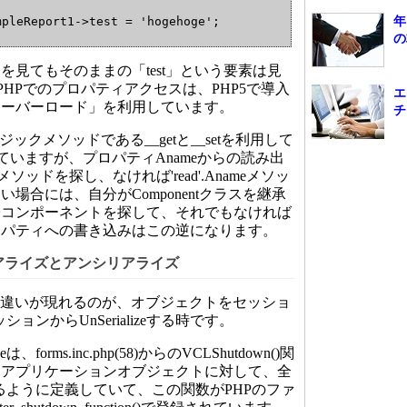
年
mpleReport1->test = 'hogehoge';
の
見てもそのままの「test」という要素は見
r PHPでのプロパティアクセスは、PHP5で導入
エ
オーバーロード」を利用しています。
チ
クメソッドである__getと__setを利用して
されていますが、プロパティAnameからの読み出
meメソッドを探し、なければ'read'.Anameメソッ
場合には、自分がComponentクラスを継承
子コンポーネントを探して、それでもなければ
ロパティへの書き込みはこの逆になります。
アライズとアンシリアライズ
writeの違いが現れるのが、オブジェクトをセッショ
セッションからUnSerializeする時です。
forms.inc.php(58)からのVCLShutdown()関
。アプリケーションオブジェクトに対して、全
zeするように定義していて、この関数がPHPのファ