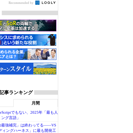
Recommended by
マ
dge 記事ランキング
月間
ypeScriptでもない、2025年「最も人
ミング言語」
の最強補完」は終わってる――VS
ーディングハーネス」に最も開発工