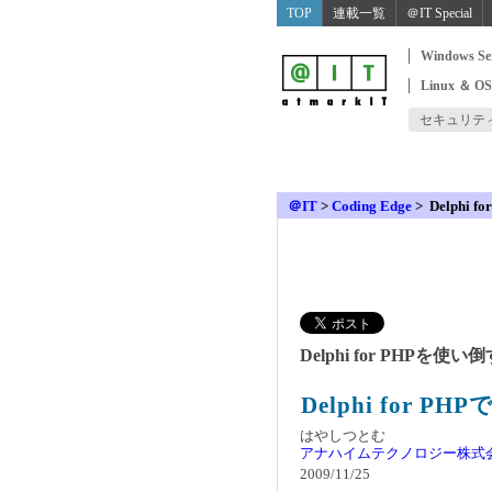
TOP
連載一覧
＠IT Special
Windows Se
Linux ＆ O
セキュリテ
＠IT
>
Coding Edge
>
Delphi 
Delphi for PHPを
Delphi for P
はやしつとむ
アナハイムテクノロジー株式
2009/11/25