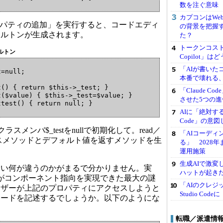
数を注ぐ意味
カプコンはWe
dプロパティの追加」を実行すると、コードエディ
の背景を把握
ケルトンが生成されます。
た？
トークンコストを
ケルトン
Copilot」
「AIが書いた
=null;

本番で壊れる
() { return $this->_test; }

「Claude 
($value) { $this->_test=$value; }

させた5つの進
AIに「絶対す
Code」の意図
クラスメンバ$_testをnullで初期化して。read／
「AIコーディ
のアクセスメソッドとデフォルト値を返すメソッドを生
る」 2028
運用施策
生成AIで激変
い何が違うのかがまるで分かりません。実
ハットが起きた
 PHPがコンポーネント指向を実現できた最大の謎
「AIのクレジッ
ーザーが上記のプロパティにアクセスしようと
Studio C
コードを記述するでしょうか。以下のようにな
転職／派遣情