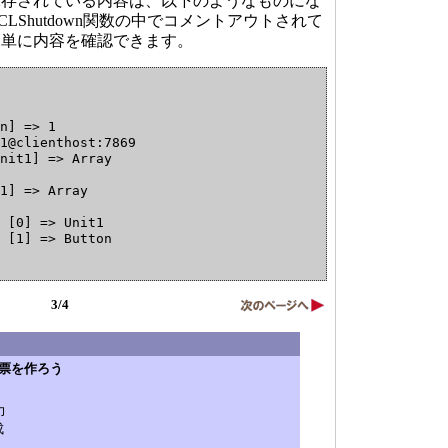
存されている内容は、以下のようなものにな
                 {

                     $apropvalue='';

LShutdown関数の中でコメントアウトされて
                     $aowner=$propvalue->readOwner();

簡単に内容を確認できます。
                     if ($aowner!=null) $apropvalue=$aow
                     $apropvalue.=$propvalue->getName();

                     $propvalue=$apropvalue;

                 }

                 else if ($propvalue->inheritsFrom('Pers
n] => 1

                 {

1@clienthost:7869

                    $propvalue->serialize();

nit1] => Array

                 }

             }

1] => Array

             if ((!is_object($propvalue))  && ($this->al
 [0] => Unit1

             {

 [1] => Button

                     $defmethod='default'.$propname;

                     if (method_exists($this,$defmethod)
] => Array

                     {

                         $defvalue=$this->$defmethod();

3/4
 [0] => Unit1

 [1] => Label

                         if (typesafeequal($defvalue,$pr
                         {

                             unset($_SESSION[$this->read
el帳票を作ろう
2] => Array

                             continue;

                         }

力
 [0] => Unit1

                     }

成
 [1] => Button
