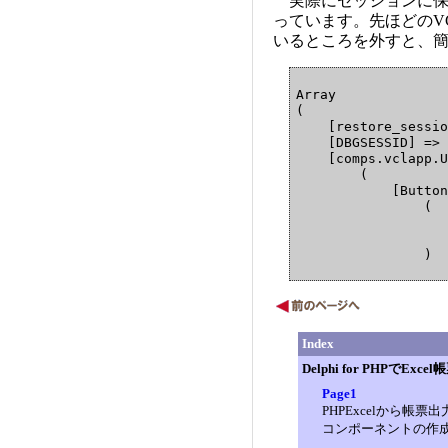
実際にセッションに保
                   
                   
っています。先ほどのVC
                   
いるところを外すと、
                   
                   
                   
Array

                   
(

                   
    [restore_sessio
                   
    [DBGSESSID] => 
                   
    [comps.vclapp.U
                   
        (

                   
            [Button
                (

                   
                   
                   
                   
                   
                )

                   
            [Label1
                   
                (

                   
                   
                   
                   
Index
                )

                   
                   
Delphi for PHPでExc
            [Button
                   
Page1
                (

                   
PHPExcelから帳票出
                   
                   
コンポーネントの作
                   
                )
