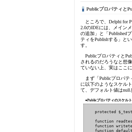
PublicプロパティとPu
ところで、Delphi for P
2.0のIDEには、メイン
の追加」と「Publishe
ティをPublishする
す。
PublicプロパティとP
されるのだろうなと想像
ていない上、実はここ
まず「Publicプロ
に以下のようなスケルト
て、デフォルト値はnul
●Publicプロパティのスケル
    protected $_test
    function readtes
    function writete