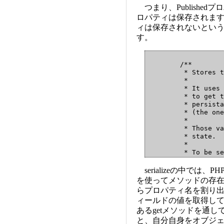
つまり、Published
ロパティは保存されますが、r
ィは保存されないとい
す。
        /**

         * Stores t
         *

         * It uses 
         * to get t
         * persista
         * (the one
         *

         * Those va
         * state.

         *

         * To be se
         * If an ow
         *

serializeの中では
         * @see rea
を使ってメソッドの存在
         * @link ht
らプロパティ名を割り出
         * @link ht
ィールドの値を取得し
         *

         */

あるgetメソッドを通
        function se
と、自分自身をオブジ