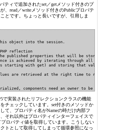
プロパティで追加されたset／getメソッド付きのプ
ead／writeメソッド付きのPublicプロパテ
うことです。ちょっと長いですが、引用しま
his object into the session.

PHP reflection

he published properties that will be stored. Component

nce is achieved by iterating through all published prope
s starting with get) and storing that value into the ses
lues are retrieved at the right time to recover the comp
rialized, components need an owner to be unique on the s
ner is not assigned, an exception will be raised.

、PHP5で実装されたリフレクションクラスの機能
dOwner(), readNamePath()

をチェックしています。set付きのメソッドか
tp://www.php.net/manual/en/language.oop5.reflection.php

して、プロパティ名がNameの時だけ内部フ
tp://www.php.net/manual/en/ref.session.php

て、それ以外はプロパティインターフェイスで
してプロパティ値を取得しています。こうしない
rialize()

ェクトとして取得してしまって循環参照になっ