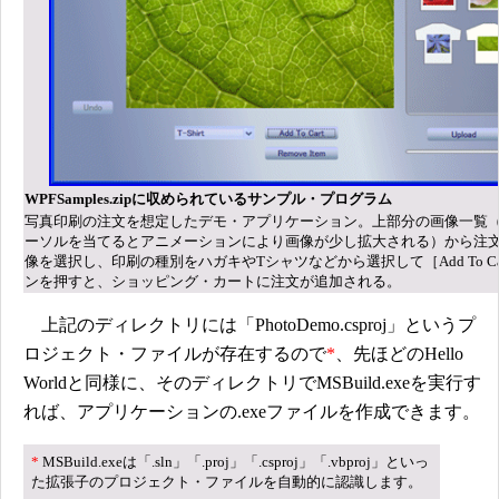
WPFSamples.zipに収められているサンプル・プログラム
写真印刷の注文を想定したデモ・アプリケーション。上部分の画像一覧
ーソルを当てるとアニメーションにより画像が少し拡大される）から注
像を選択し、印刷の種別をハガキやTシャツなどから選択して［Add To Ca
ンを押すと、ショッピング・カートに注文が追加される。
上記のディレクトリには「PhotoDemo.csproj」というプ
ロジェクト・ファイルが存在するので
*
、先ほどのHello
Worldと同様に、そのディレクトリでMSBuild.exeを実行す
れば、アプリケーションの.exeファイルを作成できます。
*
MSBuild.exeは「.sln」「.proj」「.csproj」「.vbproj」といっ
た拡張子のプロジェクト・ファイルを自動的に認識します。