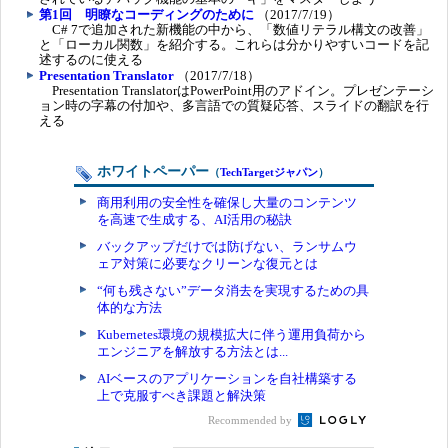
第1回 明瞭なコーディングのために
（2017/7/19）
C# 7で追加された新機能の中から、「数値リテラル構文の改善」
と「ローカル関数」を紹介する。これらは分かりやすいコードを記
述するのに使える
Presentation Translator
（2017/7/18）
Presentation TranslatorはPowerPoint用のアドイン。プレゼンテーシ
ョン時の字幕の付加や、多言語での質疑応答、スライドの翻訳を行
える
ホワイトペーパー
（
TechTargetジャパン
）
商用利用の安全性を確保し大量のコンテンツ
を高速で生成する、AI活用の秘訣
バックアップだけでは防げない、ランサムウ
ェア対策に必要なクリーンな復元とは
“何も残さない”データ消去を実現するための具
体的な方法
Kubernetes環境の規模拡大に伴う運用負荷から
エンジニアを解放する方法とは...
AIベースのアプリケーションを自社構築する
上で克服すべき課題と解決策
Recommended by