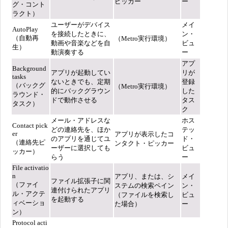
ピッカー
ー
グ・コント
ラクト）
ユーザーがデバイス
メイ
AutoPlay
を接続したときに、
ン・
（自動再
（Metro実行環境）
動画や音楽などを自
ビュ
生）
動演奏する
ー
アプ
Background
アプリが起動してい
リが
tasks
ないときでも、定期
登録
（バックグ
（Metro実行環境）
的にバックグラウン
した
ラウンド・
ドで動作させる
タス
タスク）
ク
メール・アドレスな
ホス
Contact pick
どの連絡先を、ほか
テッ
er
アプリが表示したコ
のアプリを通じてユ
ド・
（連絡先ピ
ンタクト・ピッカー
ーザーに選択しても
ビュ
ッカー）
らう
ー
File activatio
n
アプリ、または、シ
メイ
ファイル拡張子に関
（ファイ
ステムの検索ペイン
ン・
連付けられたアプリ
ル・アクテ
（ファイルを検索し
ビュ
を起動する
ィベーショ
た場合）
ー
ン）
Protocol acti