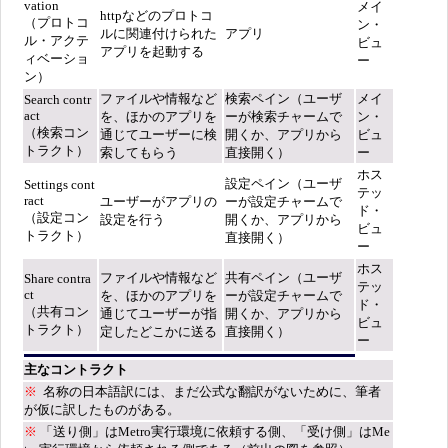
vation
メイ
httpなどのプロトコ
（プロトコ
ン・
ルに関連付けられた
アプリ
ル・アクテ
ビュ
アプリを起動する
ィベーショ
ー
ン）
ファイルや情報など
検索ペイン（ユーザ
メイ
Search contr
act
を、ほかのアプリを
ーが検索チャームで
ン・
（検索コン
通じてユーザーに検
開くか、アプリから
ビュ
トラクト）
索してもらう
直接開く）
ー
ホス
設定ペイン（ユーザ
Settings cont
テッ
ract
ユーザーがアプリの
ーが設定チャームで
ド・
（設定コン
設定を行う
開くか、アプリから
ビュ
トラクト）
直接開く）
ー
ホス
ファイルや情報など
共有ペイン（ユーザ
Share contra
テッ
ct
を、ほかのアプリを
ーが設定チャームで
ド・
（共有コン
通じてユーザーが指
開くか、アプリから
ビュ
トラクト）
定したどこかに送る
直接開く）
ー
主なコントラクト
※
名称の日本語訳には、まだ公式な翻訳がないために、筆者
が仮に訳したものがある。
※
「送り側」はMetro実行環境に依頼する側、「受け側」はMe