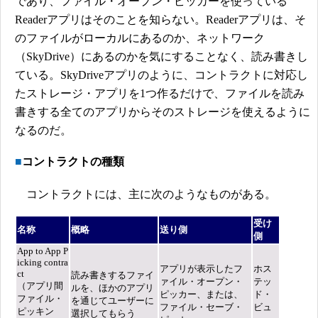
であり、ファイル・オープン・ピッカーを使っている
Readerアプリはそのことを知らない。Readerアプリは、そ
のファイルがローカルにあるのか、ネットワーク
（SkyDrive）にあるのかを気にすることなく、読み書きし
ている。SkyDriveアプリのように、コントラクトに対応し
たストレージ・アプリを1つ作るだけで、ファイルを読み
書きする全てのアプリからそのストレージを使えるように
なるのだ。
■
コントラクトの種類
コントラクトには、主に次のようなものがある。
受け
名称
概略
送り側
側
App to App P
icking contra
アプリが表示したフ
ホス
ct
読み書きするファイ
ァイル・オープン・
テッ
（アプリ間
ルを、ほかのアプリ
ピッカー、または、
ド・
ファイル・
を通じてユーザーに
ファイル・セーブ・
ビュ
ピッキン
選択してもらう