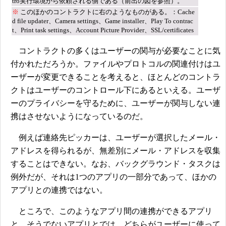
tro実行環境から依頼される側である（前出の図を参照）。
※
このほかのコントラクトに右のようなものがある。：Cache
d file updater、Camera settings、Game installer、Play To contrac
t、Print task settings、Account Picture Provider、SSL/certificates
コントラクトの多くはユーザーの関与が必要なことに気
付かれただろうか。ファイルやプロトコルの関連付けはユ
ーザーが変更できることを考えると、ほとんどのコントラ
クトはユーザーのコントロール下にあるといえる。ユーザ
ーのプライバシーを守るために、ユーザーが関与しない連
携はさせないようになっているのだ。
例えば連絡先ピッカーは、ユーザーが選択したメール・
アドレスを得られるが、無差別にメール・アドレスを収集
することはできない。なお、バックグラウンド・タスクは
例外だが、それは1つのアプリの一部分であって、ほかの
アプリとの連携ではない。
ところで、このようなアプリ間の連携ができるアプリ
と、そうでないアプリとでは、どちらがユーザーに使って