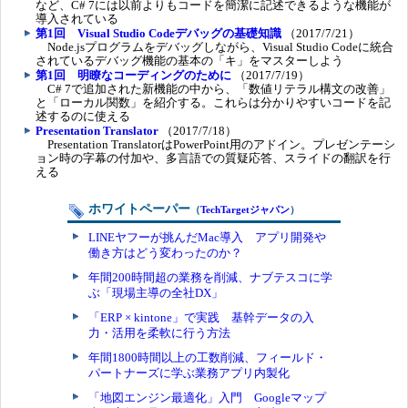
など、C# 7には以前よりもコードを簡潔に記述できるような機能が
導入されている
第1回 Visual Studio Codeデバッグの基礎知識
（2017/7/21）
Node.jsプログラムをデバッグしながら、Visual Studio Codeに統合
されているデバッグ機能の基本の「キ」をマスターしよう
第1回 明瞭なコーディングのために
（2017/7/19）
C# 7で追加された新機能の中から、「数値リテラル構文の改善」
と「ローカル関数」を紹介する。これらは分かりやすいコードを記
述するのに使える
Presentation Translator
（2017/7/18）
Presentation TranslatorはPowerPoint用のアドイン。プレゼンテーシ
ョン時の字幕の付加や、多言語での質疑応答、スライドの翻訳を行
える
ホワイトペーパー
（
TechTargetジャパン
）
LINEヤフーが挑んだMac導入 アプリ開発や
働き方はどう変わったのか？
年間200時間超の業務を削減、ナブテスコに学
ぶ「現場主導の全社DX」
「ERP × kintone」で実践 基幹データの入
力・活用を柔軟に行う方法
年間1800時間以上の工数削減、フィールド・
パートナーズに学ぶ業務アプリ内製化
「地図エンジン最適化」入門 Googleマップ