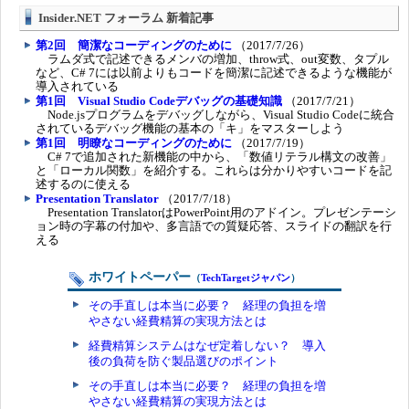
Insider.NET フォーラム 新着記事
第2回 簡潔なコーディングのために
（2017/7/26）
ラムダ式で記述できるメンバの増加、throw式、out変数、タプル
など、C# 7には以前よりもコードを簡潔に記述できるような機能が
導入されている
第1回 Visual Studio Codeデバッグの基礎知識
（2017/7/21）
Node.jsプログラムをデバッグしながら、Visual Studio Codeに統合
されているデバッグ機能の基本の「キ」をマスターしよう
第1回 明瞭なコーディングのために
（2017/7/19）
C# 7で追加された新機能の中から、「数値リテラル構文の改善」
と「ローカル関数」を紹介する。これらは分かりやすいコードを記
述するのに使える
Presentation Translator
（2017/7/18）
Presentation TranslatorはPowerPoint用のアドイン。プレゼンテーシ
ョン時の字幕の付加や、多言語での質疑応答、スライドの翻訳を行
える
ホワイトペーパー
（
TechTargetジャパン
）
その手直しは本当に必要？ 経理の負担を増
やさない経費精算の実現方法とは
経費精算システムはなぜ定着しない？ 導入
後の負荷を防ぐ製品選びのポイント
その手直しは本当に必要？ 経理の負担を増
やさない経費精算の実現方法とは