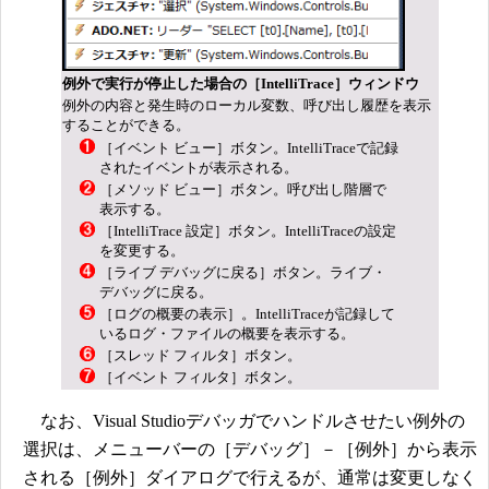
例外で実行が停止した場合の［IntelliTrace］ウィンドウ
例外の内容と発生時のローカル変数、呼び出し履歴を表示
することができる。
［イベント ビュー］ボタン。IntelliTraceで記録
されたイベントが表示される。
［メソッド ビュー］ボタン。呼び出し階層で
表示する。
［IntelliTrace 設定］ボタン。IntelliTraceの設定
を変更する。
［ライブ デバッグに戻る］ボタン。ライブ・
デバッグに戻る。
［ログの概要の表示］。IntelliTraceが記録して
いるログ・ファイルの概要を表示する。
［スレッド フィルタ］ボタン。
［イベント フィルタ］ボタン。
なお、Visual Studioデバッガでハンドルさせたい例外の
選択は、メニューバーの［デバッグ］－［例外］から表示
される［例外］ダイアログで行えるが、通常は変更しなく