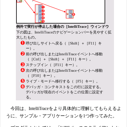
例外で実行が停止した場合の［IntelliTrace］ウィンドウ
下の図は、IntelliTraceのナビゲーションバーを見やすく拡
大したもの。
呼び出しサイトへ戻る（［Shift］＋［F11］キ
ー）。
前の呼び出しまたはIntelliTraceイベントへ移動
（［Ctrl］＋［Shift］＋［F11］キー）。
ステップイン（［F11］キー）。
次の呼び出しまたはIntelliTraceイベントへ移動
（［F10］キー）。
ライブ・モードへ移行する（［F5］キー）。
デバッガ・コンテキストをこの行に設定する。
デバッガが現在のイベントをこの位置に設定す
る。
今回は、IntelliTraceをより具体的に理解してもらえるよ
うに、サンプル・アプリケーションを1つ作ってみた。