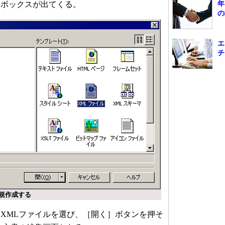
・ボックスが出てくる。
年
の
エ
チ
新規作成する
XMLファイルを選び、［開く］ボタンを押そ