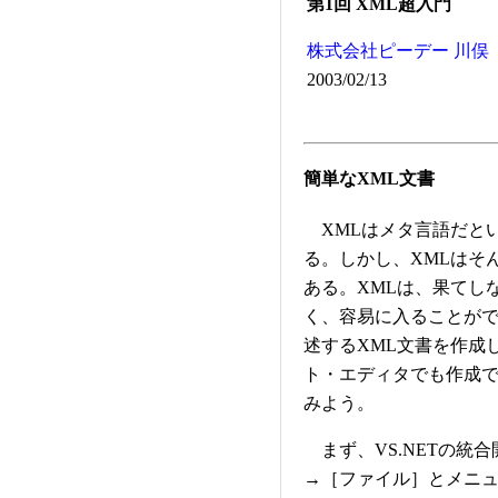
第1回 XML超入門
株式会社ピーデー
川俣
2003/02/13
簡単なXML文書
XMLはメタ言語だと
る。しかし、XMLはそ
ある。XMLは、果てし
く、容易に入ることがで
述するXML文書を作成
ト・エディタでも作成で
みよう。
まず、VS.NETの統
→［ファイル］とメニ