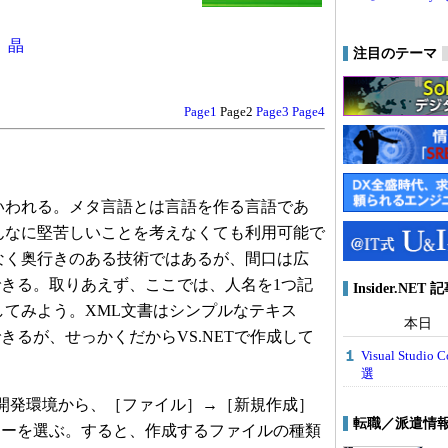
 晶
注目のテーマ
Page1
Page2
Page3
Page4
いわれる。メタ言語とは言語を作る言語であ
んなに堅苦しいことを考えなくても利用可能で
なく奥行きのある技術ではあるが、間口は広
きる。取りあえず、ここでは、人名を1つ記
Insider.NE
してみよう。XML文書はシンプルなテキス
本日
きるが、せっかくだからVS.NETで作成して
Visual Stu
選
合開発環境から、［ファイル］→［新規作成］
転職／派遣情
ューを選ぶ。すると、作成するファイルの種類