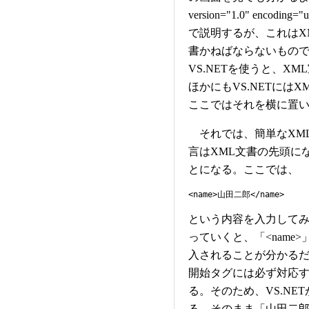
version="1.0" enc
で説明するが、これはX
書かねばならないもの
VS.NETを使うと、X
ほかにもVS.NETには
ここではそれを横に置
それでは、簡単なXML
言はXML文書の先頭に
とになる。ここでは、
<name>山田二郎</name>
という内容を入力して
っていくと、「<name>
入されることが分かるだ
開始タグには必ず対応する
る。そのため、VS.N
る。そのまま「山田二郎