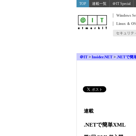
TOP
連載一覧
＠IT Special
Windows Se
Linux ＆ O
セキュリテ
＠IT
>
Insider.NET
>
.NETで簡
連載
.NETで簡単XML