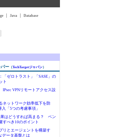
ge
Java
Database
ーパー
（
TechTargetジャパン
）
：「ゼロトラスト」「SASE」の
ット
IPsec VPNリモートアクセス設
るネットワーク効率低下を防
N導入「5つの考慮事項」
入効果はどうすれば高まる？ ベン
慮すべき10のポイント
アプリとエージェントを構築す
dy”なデータ基盤とは