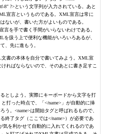
oding="utf-8" ?>という文字列が入力されている。あと
ML宣言というものである。XML宣言は常に
ではないが、書いた方がよいものである。
ML宣言を手で書く手間がいらないわけである。
XMLを扱う上で便利な機能がいろいろあるが、
いて、先に進もう。
文書の本体を自分で書いてみよう。XML宣
なければならないので、そのあとに書き足すこ
みるとしよう。実際にキーボードから文字を打
」と打った時点で、「</name>」が自動的に挿
ろう。<name>は開始タグと呼ばれるもので、
終了タグ（ここでは</name>）が必要であ
ETが気を利かせて自動的に入れてくれるのであ
」と打てばそれでXML文書は完成である。そ