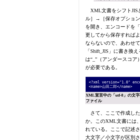
XML文書をシフトJI
ル］→［保存オプショ
を開き、エンコードを「日
更してから保存すればよ
ならないので、あわせてX
「Shift_JIS」に書き
は“_”（アンダースコア
が必要である。
<?xml version="1.0" enc
<name>山田二郎</name>
XML宣言中の「utf-8」の文
ファイル
さて、ここで作成した
か。このXML文書には
れている。ここで記述さ
大文字／小文字が区別され