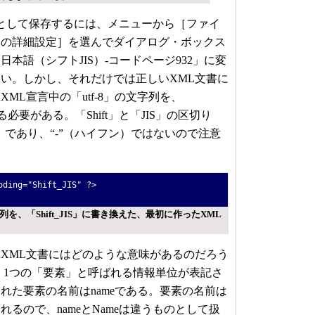
Sとして保存するには、メニューから［ファイ
ンの詳細設定］を選んでダイアログ・ボックス
本語（シフトJIS）-コードページ932」に変
い。しかし、それだけでは正しいXML文書に
ML宣言中の「utf-8」の文字列を、
換える必要がある。「Shift」と「JIS」の区切り
）であり、“-”（ハイフン）ではないので注意
oding="Shift_JIS" ?>
字列を、「Shift_JIS」に書き換えた、最初に作ったXML
XML文書にはどのような意味があるのだろう
、1つの「要素」と呼ばれる情報単位が表記さ
れた要素の名前はnameである。要素の名前は
るので、nameとNameは違うものとして扱