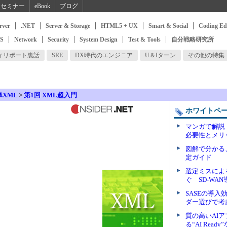
セミナー
eBook
ブログ
rver
.NET
Server & Storage
HTML5 + UX
Smart & Social
Coding Ed
SS
Network
Security
System Design
Test & Tools
自分戦略研究所
ィリポート裏話
SRE
DX時代のエンジニア
U＆Iターン
その他の特集
単XML
>
第1回 XML超入門
ホワイトペ
マンガで解説
必要性とメリ
図解で分かる、
定ガイド
選定ミスによ
ぐ SD-WA
SASEの導
ダー選びで考
質の高いAI
る“AI Rea