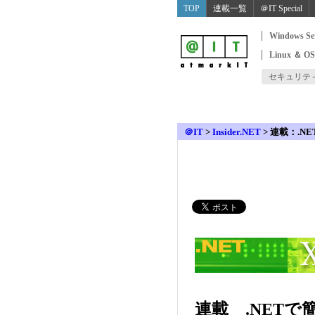
TOP
連載一覧
＠IT Special
Windows Se
Linux ＆ O
セキュリテ
＠IT
>
Insider.NET
>
連載：.NE
連載 .NETで