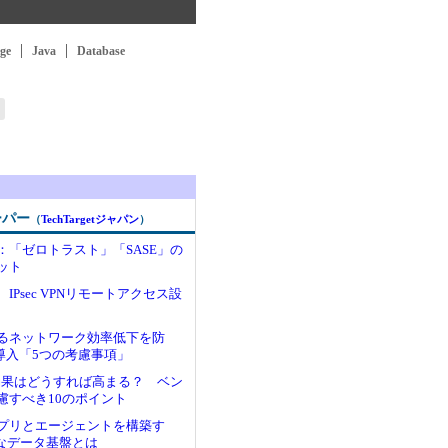
ge
Java
Database
ーパー
（
TechTargetジャパン
）
：「ゼロトラスト」「SASE」の
ット
IPsec VPNリモートアクセス設
るネットワーク効率低下を防
N導入「5つの考慮事項」
入効果はどうすれば高まる？ ベン
慮すべき10のポイント
アプリとエージェントを構築す
dy”なデータ基盤とは