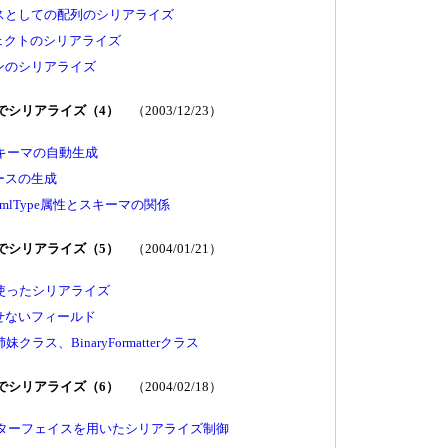
スとしての配列のシリアライズ
オブジェクトのシリアライズ
ンのシリアライズ
Lでシリアライズ（4）
（2003/12/23）
るスキーマの自動生成
ースの生成
やXmlType属性とスキーマの関係
Lでシリアライズ（5）
（2004/01/21）
terを使ったシリアライズ
せないフィールド
rの姉妹クラス、BinaryFormatterクラス
Lでシリアライズ（6）
（2004/02/18）
ableインターフェイスを用いたシリアライズ制御