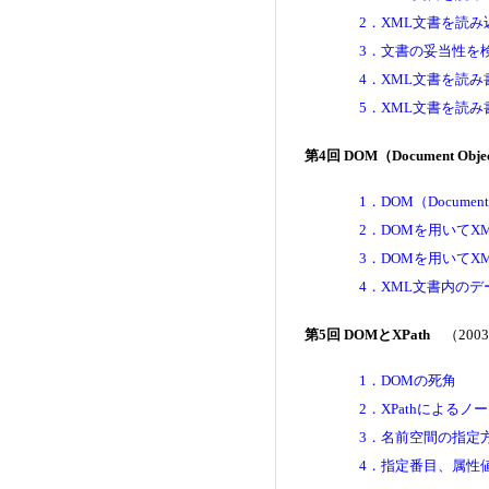
2．XML文書を読
3．文書の妥当性を検証する
4．XML文書を読
5．XML文書を読
第4回 DOM（Document Obje
1．DOM（Document
2．DOMを用いて
3．DOMを用いて
4．XML文書内の
第5回 DOMとXPath
（2003
1．DOMの死角
2．XPathによるノ
3．名前空間の指定
4．指定番目、属性