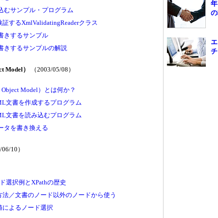
年
み込むサンプル・プログラム
の
XmlValidatingReaderクラス
み書きするサンプル
エ
み書きするサンプルの解説
チ
ct Model）
（2003/05/08）
 Object Model）とは何か？
XML文書を作成するプログラム
XML文書を読み込むプログラム
データを書き換える
/06/10）
ード選択例とXPathの歴史
方法／文書のノード以外のノードから使う
値によるノード選択