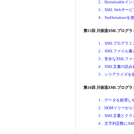
2．ISerializa
3．XML Webサ
4．XmlSeriali
第15回 川俣流XMLプログ
1．XMLプログラ
2．XMLファイル
3．安全なXMLフ
4．XML文書の読
5．シリアライズを
第16回 川俣流XMLプログ
1．データを処理し
2．DOMツリーか
3．XML文書とクラ
4．文字列定数にX