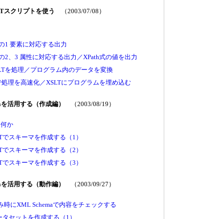
XSLTスクリプトを使う
（2003/07/08）
その1 要素に対応する出力
の2、3 属性に対応する出力／XPath式の値を出力
SLTを処理／プログラム内のデータを変換
mentで処理を高速化／XSLTにプログラムを埋め込む
chemaを活用する（作成編）
（2003/08/19）
は何か
io .NETでスキーマを作成する（1）
io .NETでスキーマを作成する（2）
io .NETでスキーマを作成する（3）
chemaを活用する（動作編）
（2003/09/27）
時にXML Schemaで内容をチェックする
ータセットを作成する（1）