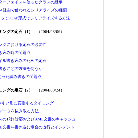
bleインターフェイスを使ったクラスの継承
ービス経由で使われるシリアライズの種類
zerを使ってSOAP形式でシリアライズする方法
ラミングの定石（1）
（2004/03/06）
ミングにおける定石の必要性
書き込み時の問題点
ァイル書き込みのための定石
み書きにどの方法を使うか
使った読み書きの問題点
ラミングの定石（2）
（2004/03/24）
やすい形に変換するタイミング
らデータを抜き取る方法
スの1対1対応およびXML文書のキャッシュ
ML文書を書き込む場合の改行とインデント