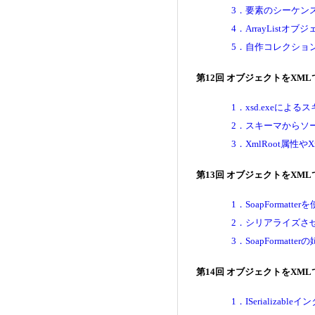
3．要素のシーケン
4．ArrayList
5．自作コレクショ
第12回 オブジェクトをXM
1．xsd.exeによ
2．スキーマからソ
3．XmlRoot属性
第13回 オブジェクトをXM
1．SoapFormat
2．シリアライズさ
3．SoapFormatte
第14回 オブジェクトをXM
1．ISerializ