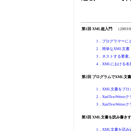
第1回 XML超入門
（2003/
1．プログラマーに
2．簡単なXML文書
3．ネストする要素
4．XMLにおける名
第2回 プログラムでXML
1．XML文書をプ
2．XmlTextWri
3．XmlTextWri
第3回 XML文書を読み書き
1．XML文書を読み