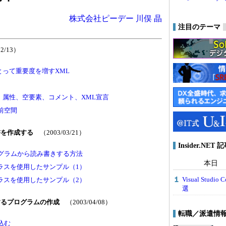
株式会社ピーデー
川俣 晶
注目のテーマ
02/13）
とって重要度を増すXML
、属性、空要素、コメント、XML宣言
前空間
文書を作成する
（2003/03/21）
Insider.NE
ログラムから読み書きする方法
本日
terクラスを使用したサンプル（1）
Visual Stu
terクラスを使用したサンプル（2）
選
するプログラムの作成
（2003/04/08）
転職／派遣情
込む