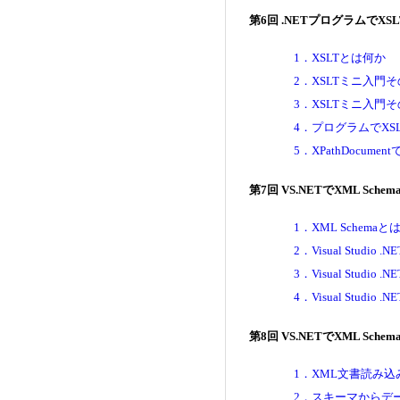
第6回 .NETプログラムで
1．XSLTとは何か
2．XSLTミニ入門
3．XSLTミニ入門そ
4．プログラムでX
5．XPathDocu
第7回 VS.NETでXML S
1．XML Schemaと
2．Visual Stud
3．Visual Stud
4．Visual Stud
第8回 VS.NETでXML S
1．XML文書読み込み
2．スキーマからデ