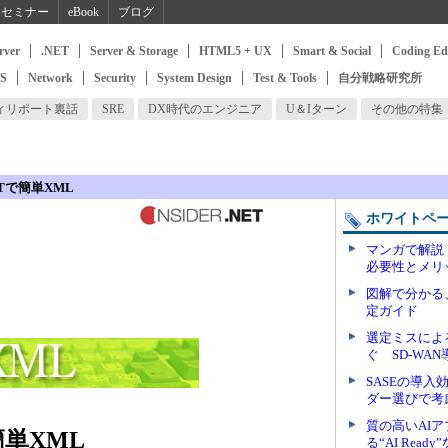
セミナー
eBook
ブログ
rver
.NET
Server & Storage
HTML5 + UX
Smart & Social
Coding Ed
SS
Network
Security
System Design
Test & Tools
自分戦略研究所
ィリポート裏話
SRE
DX時代のエンジニア
U＆Iターン
その他の特集
Tで簡単XML
ホワイトペ
マンガで解説
必要性とメリ
図解で分かる、
定ガイド
選定ミスによ
ぐ SD-WA
SASEの導
ダー選びで考
質の高いAI
簡単XML
る“AI Rea