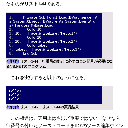
たものが
リスト1-44
である。
1:
Private Sub Form1_Load(ByVal sender A
s System.Object, ByVal e As System.EventArg
s) Handles MyBase.Load
2:
GoTo 10
3:
10: Trace.WriteLine("Hello1")
4:
GoTo 20
5:
20: Trace.WriteLine("Hello2")
6:
GoTo label
7:
label: Trace.WriteLine("Hello3")
8:
End Sub
リスト1-44 行番号のあとに必ずコロン記号が必要にな
るVB.NETのプログラム
これを実行すると以下のようになる。
Hello1
Hello2
Hello3
リスト1-45 リスト1-44の実行結果
この相違は、実用上はさほど重要ではない。なぜなら、
行番号の付いたソース・コードをIDEのソース編集ウィン