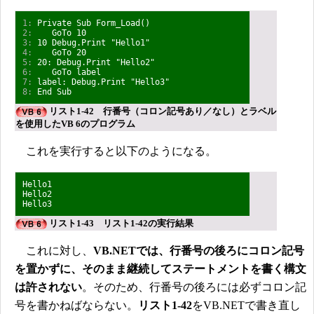
1:
Private Sub Form_Load()
2:
GoTo 10
3:
10 Debug.Print "Hello1"
4:
GoTo 20
5:
20: Debug.Print "Hello2"
6:
GoTo label
7:
label: Debug.Print "Hello3"
8:
End Sub
リスト1-42 行番号（コロン記号あり／なし）とラベル
を使用したVB 6のプログラム
これを実行すると以下のようになる。
Hello1
Hello2
Hello3
リスト1-43 リスト1-42の実行結果
これに対し、
VB.NETでは、行番号の後ろにコロン記号
を置かずに、そのまま継続してステートメントを書く構文
は許されない
。そのため、行番号の後ろには必ずコロン記
号を書かねばならない。
リスト1-42
をVB.NETで書き直し