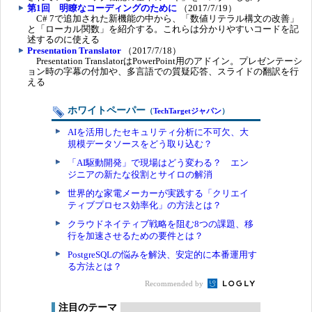
第1回 明瞭なコーディングのために
（2017/7/19）
C# 7で追加された新機能の中から、「数値リテラル構文の改善」
と「ローカル関数」を紹介する。これらは分かりやすいコードを記
述するのに使える
Presentation Translator
（2017/7/18）
Presentation TranslatorはPowerPoint用のアドイン。プレゼンテーシ
ョン時の字幕の付加や、多言語での質疑応答、スライドの翻訳を行
える
ホワイトペーパー
（
TechTargetジャパン
）
AIを活用したセキュリティ分析に不可欠、大
規模データソースをどう取り込む？
「AI駆動開発」で現場はどう変わる？ エン
ジニアの新たな役割とサイロの解消
世界的な家電メーカーが実践する「クリエイ
ティブプロセス効率化」の方法とは？
クラウドネイティブ戦略を阻む8つの課題、移
行を加速させるための要件とは？
PostgreSQLの悩みを解決、安定的に本番運用す
る方法とは？
Recommended by
注目のテーマ