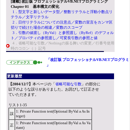
[連載] 改訂版 プロフェッショナルVB.NETプログラミング
Chapter 01 基本構文の変化
1．型文字と新しいデータ型／整数リテラルと浮動小数点リ
テラル／文字リテラル
2．日付リテラルについての注意点／変数の宣言をカンマ区
切りで続けた場合の相違／変数のスコープ
3．引数の値渡し（ByVal）と参照渡し（ByRef）のデフォル
ト／プロパティの参照渡し／可変長引数の参照と値
4．省略可能な引数／Nothingの振る舞いの変更／行番号使用
時のコロン（:）記号
「改訂版 プロフェッショナルVB.NETプログラミ
」
更新履歴
【2004/12/7】
本ページの「
省略可能な引数
」の部分に
以下のような誤りがありました。お詫びして訂正させ
ていただきます。
リスト1-35
1: Private Function test(Optional ByVal a As In
誤
teger)
1: Private Function test(Optional ByVal a As Va
正
riant)