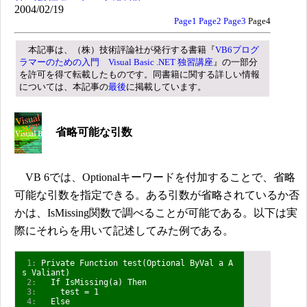
2004/02/19
Page1
Page2
Page3
Page4
本記事は、（株）技術評論社が発行する書籍『
VB6プログ
ラマーのための入門 Visual Basic .NET 独習講座
』の一部分
を許可を得て転載したものです。同書籍に関する詳しい情報
については、本記事の
最後
に掲載しています。
省略可能な引数
VB 6では、Optionalキーワードを付加することで、省略
可能な引数を指定できる。ある引数が省略されているか否
かは、IsMissing関数で調べることが可能である。以下は実
際にそれらを用いて記述してみた例である。
1:
Private Function test(Optional ByVal a A
s Valiant)
2:
If IsMissing(a) Then
3:
test = 1
4:
Else