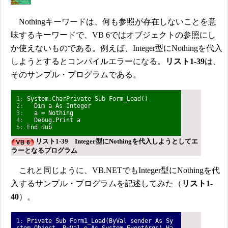
Nothingキーワードは、何も参照が存在しないことを意
味するキーワードで、VB 6ではオブジェクトの参照にし
か使えないものである。例えば、Integer型にNothingを代入
しようとするとコンパイルエラーになる。
リスト1-39
は、
そのサンプル・プログラムである。
1:
System.CharPrivate Sub Form_Load()
2:
Dim a As Integer
3:
a = Nothing
4:
Debug.Print a
5:
End Sub
リスト1-39 Integer型にNothingを代入しようとしてエ
ラーとなるプログラム
これと同じように、VB.NETでもInteger型にNothingを代
入するサンプル・プログラムを記述してみた（
リスト1-
40
）。
1:
Private Sub Form1_Load(ByVal sender As Sy