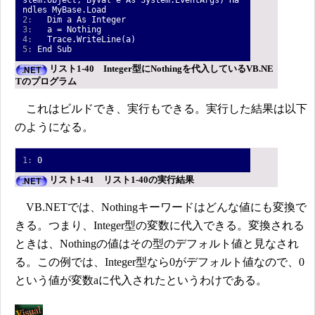
stem.Object, ByVal e As System.EventArgs) Ha
ndles MyBase.Load
2:
Dim a As Integer
3:
a = Nothing
4:
Trace.WriteLine(a)
5:
End Sub
リスト1-40 Integer型にNothingを代入しているVB.NE
Tのプログラム
これはビルドでき、実行もできる。実行した結果は以下
のようになる。
1:
0
リスト1-41 リスト1-40の実行結果
VB.NETでは、Nothingキーワードはどんな値にも変換で
きる。つまり、Integer型の変数に代入できる。変換される
ときは、Nothingの値はその型のデフォルト値と見なされ
る。この例では、Integer型なら0がデフォルト値なので、0
という値が変数aに代入されたというわけである。