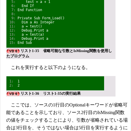
5:
test = a + 1
6:
End If
7:
End Function
8:
9:
Private Sub Form_Load()
10:
Dim a As Integer
11:
a = test()
12:
Debug.Print a
13:
a = test(a)
14:
Debug.Print a
15:
End Sub
リスト1-35 省略可能な引数とIsMissing関数を使用し
たプログラム
これを実行すると以下のようになる。
1:
1
2:
2
リスト1-36 リスト1-35の実行結果
ここでは、ソースの1行目のOptionalキーワードが省略可
能であることを示しており、ソース2行目のIsMissing関数
の値をチェックすることにより、引数が省略されている場
合は3行目を、そうではない場合は5行目を実行するように