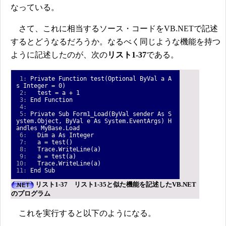
なっている。
さて、これに相当するソース・コードをVB.NETで記述
するとどうなるだろうか。なるべく同じような機能を持つ
ように記述したのが、次の
リスト1-37
である。
1:
Private Function test(Optional ByVal a A
s Integer = 0)
2:
test = a + 1
3:
End Function
4:
5:
Private Sub Form1_Load(ByVal sender As S
ystem.Object, ByVal e As System.EventArgs) H
andles MyBase.Load
6:
Dim a As Integer
7:
a = test()
8:
Trace.WriteLine(a)
9:
a = test(a)
10:
Trace.WriteLine(a)
11:
End Sub
リスト1-37 リスト1-35と似た機能を記述したVB.NET
のプログラム
これを実行すると以下のようになる。