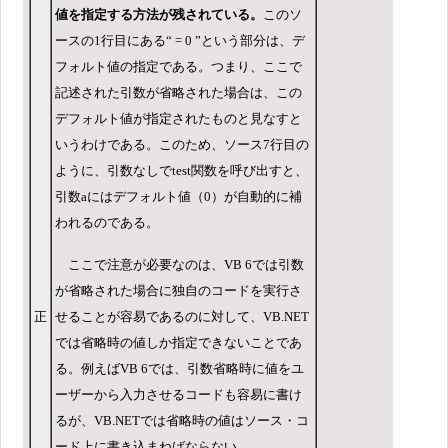
値を指定する方法が残されている。
このソ
ースの1行目にある“ = 0 ”という部分は、デ
フォルト値の指定である。つまり、ここで
記述された引数が省略された場合は、この
デフォルト値が指定されたものと見なすと
いうわけである。このため、ソース7行目の
ように、引数なしでtest関数を呼び出すと、
引数aにはデフォルト値（0）が自動的に補
われるのである。
ここで注意が必要なのは、VB 6では引数
が省略された場合に独自のコードを実行さ
正
せることが容易であるのに対して、VB.NET
では省略時の値しか指定できないことであ
る。例えばVB 6では、引数省略時に値をユ
ーザーから入力させるコードも容易に書け
るが、VB.NETでは省略時の値はソース・コ
ード上に書き込まねばならない。