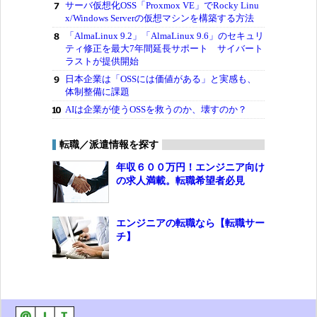
サーバ仮想化OSS「Proxmox VE」でRocky Linu
x/Windows Serverの仮想マシンを構築する方法
「AlmaLinux 9.2」「AlmaLinux 9.6」のセキュリ
ティ修正を最大7年間延長サポート サイバート
ラストが提供開始
日本企業は「OSSには価値がある」と実感も、
体制整備に課題
AIは企業が使うOSSを救うのか、壊すのか？
転職／派遣情報を探す
年収６００万円！エンジニア向け
の求人満載。転職希望者必見
エンジニアの転職なら【転職サー
チ】