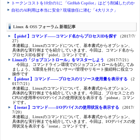
Linux ＆ OSS フォーラム 新着記事
【 pidof 】コマンド――コマンド名からプロセスIDを探す
（2017/7/
27）
本連載は、Linuxのコマンドについて、基本書式からオプション、
具体的な実行例までを紹介していきます。今回は、コマンド名から
プロセスIDを探す「pidof」コマンドです。
Linuxの「ジョブコントロール」をマスターしよう
（2017/7/21）
今回は、コマンドライン環境でのジョブコントロールを試してみ
ましょう。X環境を持たないサーバ管理やリモート接続時に役立つ
操作です
【 pidstat 】コマンド――プロセスのリソース使用量を表示する
（2
017/7/21）
本連載は、Linuxのコマンドについて、基本書式からオプション、
具体的な実行例までを紹介していきます。今回は、プロセスごとの
CPUの使用率やI/Oデバイスの使用状況を表示する「pidstat」コマン
ドです。
【 iostat 】コマンド――I/Oデバイスの使用状況を表示する
（2017/
7/20）
本連載は、Linuxのコマンドについて、基本書式からオプション、
具体的な実行例までを紹介していきます。今回は、I/Oデバイスの使
用状況を表示する「iostat」コマンドです。