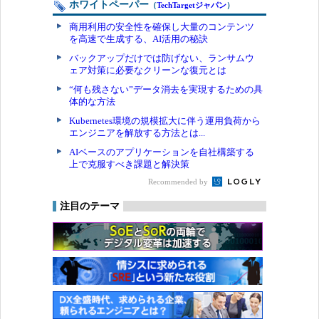
ホワイトペーパー
（
TechTargetジャパン
）
商用利用の安全性を確保し大量のコンテンツ
を高速で生成する、AI活用の秘訣
バックアップだけでは防げない、ランサムウ
ェア対策に必要なクリーンな復元とは
“何も残さない”データ消去を実現するための具
体的な方法
Kubernetes環境の規模拡大に伴う運用負荷から
エンジニアを解放する方法とは...
AIベースのアプリケーションを自社構築する
上で克服すべき課題と解決策
Recommended by
注目のテーマ