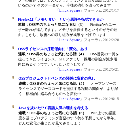
ットの世界では、どんなプログラミング言語が話題になって
いるのか？ そのデータから、今後の流行を占ってみます
「
Linux Square
」フォーラム 2012/1/17
Firefoxは「メモリ食い」という悪評を払拭できるか
連載：OSS界のちょっと気になる話（3）
Firefoxからユー
ザー離れが進んでます。メモリを浪費するというのがその理
由。しかし、改善への取り組みが成果を上げています
「
Linux Square
」フォーラム 2012/2/20
OSSライセンスの採用傾向に「変化」あり
連載：OSS界のちょっと気になる話（4）
OSS普及の一翼を
担ってきたライセンス、GPLファミリー採用の割合が減少傾
向にあるそうです。いったいどうして？
「
Linux Square
」フォーラム 2012/5/21
OSSプロジェクトとベンダの関係に変化の兆し
連載：OSS界のちょっと気になる話（5）
オープンソース
ライセンスでソースコードを提供する程度の関係が、より深
く、積極的に絡み合うものへと変化中
「
Linux Square
」フォーラム 2012/6/15
Javaを抜いた!? C言語人気の理由を考える
連載：OSS界のちょっと気になる話（6）
Web上での話題
度を基にプログラミング言語のすう勢を予想してから半年。
どんな変化が生じたか見てみましょう