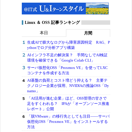
Linux ＆ OSS 記事ランキング
本日
月間
生成AIで膨大なログから障害原因特定 RAG、P
ythonでログ分析アプリ構築
AIインフラ不足の解決策？ 手間なしでAI検証
環境を確保できる「Google Colab CLI」
サーバ仮想化OSS「Proxmox VE」を使ってLXC
コンテナを作成する方法
AI基盤の負荷とコスト増どう抑える？ 主要テ
クノロジー企業が採用、NVIDIAの推論OSS「Dy
namo」
「AI活用が進む企業」ほど、OSS管理の甘さで
足をすくわれる？ IPAが「オープンソース推進
レポート」公開
「脱VMware」の移行先としても注目――サーバ
仮想化OSS「Proxmox VE」をインストールする
方法