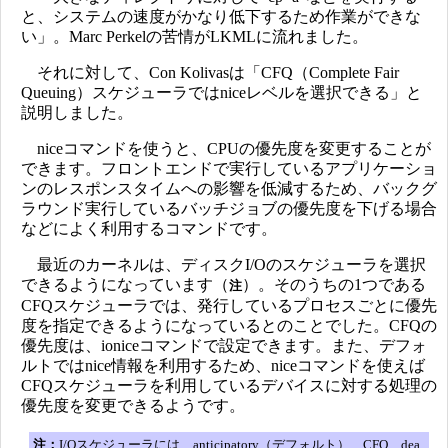
と、システムの速度がかなり低下するため作業ができな
い」。Marc Perkelの苦情がLKMLに流れました。
それに対して、Con Kolivasは「CFQ（Complete Fair
Queuing）スケジューラではniceレベルを選択できる」と
説明しました。
niceコマンドを使うと、CPUの優先度を変更することが
できます。フロントエンドで実行しているアプリケーショ
ンのレスポンスタイムへの影響を低減するため、バックグ
ラウンド実行しているバッチジョブの優先度を下げる場合
などによく利用するコマンドです。
最近のカーネルは、ディスクI/Oのスケジューラを選択
できるようになっています（
）。そのうちの1つである
注
CFQスケジューラでは、発行しているプロセスごとに優先
度を指定できるようになっているとのことでした。CFQの
優先度は、ioniceコマンドで設定できます。また、デフォ
ルトではnice情報を利用するため、niceコマンドを使えば
CFQスケジューラを利用しているデバイスに対する処理の
優先度を変更できるようです。
注：
I/Oスケジューラには、anticipatory（デフォルト）、CFQ、dea