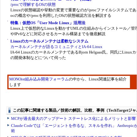
/procで理解するOSの状態
Linuxの状態確認や挙動の変更で重要なのが/procファイルシステムである
ocの概念や/procを利用したOSの状態確認方法を解説する
特集：仮想OS「User Mode Linux」活用法
Linux上で仮想的なLinuxを動かすUMLの仕組みからインストール／管
やIPv6などに対応させるカーネル構築までを徹底解説
Linuxのカーネルメンテナは柔軟なシステム
カーネルメンテナが語るコミュニティとIA-64 Linux
IA-64 LinuxのカーネルメンテナであるBjorn Helgaas氏。同氏にLinux
の開発体制などについて伺った
MONOist組み込み開発フォーラム
の中から、Linux関連記事を紹介
します