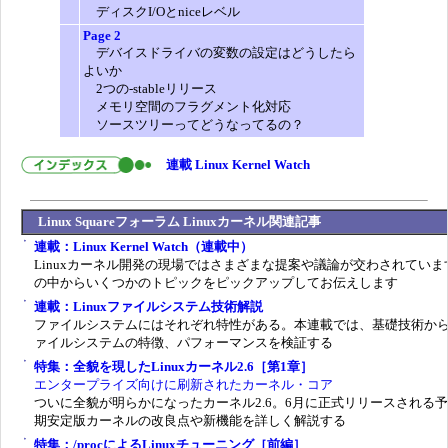
ディスクI/Oとniceレベル
Page 2
デバイスドライバの変数の設定はどうしたら
よいか
2つの-stableリリース
メモリ空間のフラグメント化対応
ソースツリーってどうなってるの？
連載 Linux Kernel Watch
Linux Squareフォーラム Linuxカーネル関連記事
連載：Linux Kernel Watch（連載中）
Linuxカーネル開発の現場ではさまざまな提案や議論が交わされていま
の中からいくつかのトピックをピックアップしてお伝えします
連載：Linuxファイルシステム技術解説
ファイルシステムにはそれぞれ特性がある。本連載では、基礎技術か
ァイルシステムの特徴、パフォーマンスを検証する
特集：全貌を現したLinuxカーネル2.6［第1章］
エンタープライズ向けに刷新されたカーネル・コア
ついに全貌が明らかになったカーネル2.6。6月に正式リリースされる
期安定版カーネルの改良点や新機能を詳しく解説する
特集：/procによるLinuxチューニング［前編］