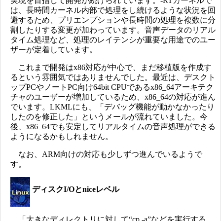
実現を目指して開発が続けられています。-RTカーネルで
は、長時間カーネル内部で処理をし続けるような状況を回
避するため、プリエンプションや長時間の処理を複数に分
割したりする変更が加わっています。音声データのリアル
タイム処理など、処理のレイテンシが重要な用途でのユー
ザーが定着しています。
これまで開発はx86対応が中心で、まだ移植版を作成す
るという雰囲気ではありませんでした。最近は、デスクト
ップPCやノートPC向け64bit CPUであるx86_64アーキテク
チャのユーザーが増加しているため、x86_64の対応が進ん
でいます。LKMLにも、「デバッグ機能が動かなかったり
したのを修正した」というメールが流れていました。今
後、x86_64でも安定してリアルタイムの音声処理ができる
ようになるかもしれません。
なお、ARM向けの対応も少しずつ進んでいるようで
す。
ディスクI/Oとniceレベル
「大きなディレクトリに対して“cp -a”などを実行する