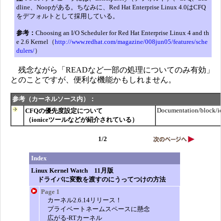
dline、Noopがある。ちなみに、Red Hat Enterprise Linux 4.0はCFQ
をデフォルトとして採用している。
参考：
Choosing an I/O Scheduler for Red Hat Enterprise Linux 4 and th
e 2.6 Kernel（
http://www.redhat.com/magazine/008jun05/features/sche
dulers/
）
残念ながら「READなど一部の処理についてのみ有効」
とのことですが、便利な機能かもしれません。
参考（カーネルソース内）：
Documentation/block/io
CFQの優先度設定について
（ioniceツールなどが紹介されている）
1/2
Index
Linux Kernel Watch 11月版
ドライバに変数を渡すのにうってつけの方法
Page 1
カーネル2.6.14リリース！
プライベートネームスペースに懸念
広がる-RTカーネル