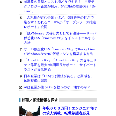
AI基盤の負荷とコスト増どう抑える？ 主要テ
クノロジー企業が採用、NVIDIAの推論OSS「Dy
namo」
「AI活用が進む企業」ほど、OSS管理の甘さで
足をすくわれる？ IPAが「オープンソース推進
レポート」公開
「脱VMware」の移行先としても注目――サーバ
仮想化OSS「Proxmox VE」をインストールする
方法
サーバ仮想化OSS「Proxmox VE」でRocky Linu
x/Windows Serverの仮想マシンを構築する方法
「AlmaLinux 9.2」「AlmaLinux 9.6」のセキュリ
ティ修正を最大7年間延長サポート サイバート
ラストが提供開始
日本企業は「OSSには価値がある」と実感も、
体制整備に課題
AIは企業が使うOSSを救うのか、壊すのか？
転職／派遣情報を探す
年収６００万円！エンジニア向け
の求人満載。転職希望者必見