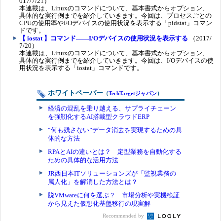
017/7/21）
本連載は、Linuxのコマンドについて、基本書式からオプション、
具体的な実行例までを紹介していきます。今回は、プロセスごとの
CPUの使用率やI/Oデバイスの使用状況を表示する「pidstat」コマン
ドです。
【 iostat 】コマンド――I/Oデバイスの使用状況を表示する
（2017/
7/20）
本連載は、Linuxのコマンドについて、基本書式からオプション、
具体的な実行例までを紹介していきます。今回は、I/Oデバイスの使
用状況を表示する「iostat」コマンドです。
ホワイトペーパー
（
TechTargetジャパン
）
経済の混乱を乗り越える、サプライチェーン
を強靭化するAI搭載型クラウドERP
“何も残さない”データ消去を実現するための具
体的な方法
RPAとAIの違いとは？ 定型業務を自動化する
ための具体的な活用方法
JR西日本ITソリューションズが「監視業務の
属人化」を解消した方法とは？
脱VMwareに何を選ぶ？ 市場分析や実機検証
から見えた仮想化基盤移行の現実解
Recommended by