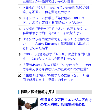
ム脱却」が一筋縄ではいかない理由
トヨタが「6カ月もかかっていた高性能PCの調
達」を不要に 何を変えたのか？
メインフレームに眠る「年代物のCOBOLコー
ド」、AIでも苦戦する"読みにくさ"の正体
マツダが“脱テープ”で「遅い」の声をなくし、
容量単価まで約10分の1に その方法は？
ITインフラ専門家の私でも、もうAIには勝てな
い――「Active Directory」障害対応をAIに丸ご
と任せてみた結果
COBOLっぽさを残す「JaBOL」の是非を問い直
す――Javaらしさはもう問題じゃない
「脱VMware」なんて望んでいなかった――それ
でも考えざるを得ない人のための“3つの筋道”
「生成AIは“答え”を出すために使うな」 IT運
用で成果を出す「発散」の生かし方
転職／派遣情報を探す
年収６００万円！エンジニア向け
の求人満載。転職希望者必見