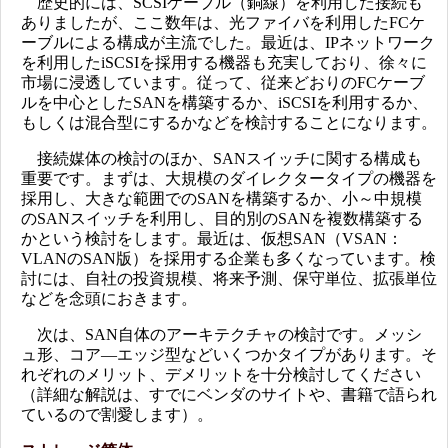
歴史的には、SCSIケーブル（銅線）を利用した接続も
ありましたが、ここ数年は、光ファイバを利用したFCケ
ーブルによる構成が主流でした。最近は、IPネットワーク
を利用したiSCSIを採用する機器も充実しており、徐々に
市場に浸透しています。従って、従来どおりのFCケーブ
ルを中心としたSANを構築するか、iSCSIを利用するか、
もしくは混合型にするかなどを検討することになります。
接続媒体の検討のほか、SANスイッチに関する構成も
重要です。まずは、大規模のダイレクタータイプの機器を
採用し、大きな範囲でのSANを構築するか、小～中規模
のSANスイッチを利用し、目的別のSANを複数構築する
かという検討をします。最近は、仮想SAN（VSAN：
VLANのSAN版）を採用する企業も多くなっています。検
討には、自社の投資規模、将来予測、保守単位、拡張単位
などを念頭におきます。
次は、SAN自体のアーキテクチャの検討です。メッシ
ュ形、コア―エッジ型などいくつかタイプがあります。そ
れぞれのメリット、デメリットを十分検討してください
（詳細な解説は、すでにベンダのサイトや、書籍で語られ
ているので割愛します）。