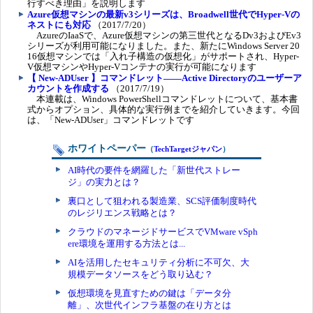
行すべき理由」を説明します
Azure仮想マシンの最新v3シリーズは、Broadwell世代でHyper-Vの
ネストにも対応
（2017/7/20）
AzureのIaaSで、Azure仮想マシンの第三世代となるDv3およびEv3
シリーズが利用可能になりました。また、新たにWindows Server 20
16仮想マシンでは「入れ子構造の仮想化」がサポートされ、Hyper-
V仮想マシンやHyper-Vコンテナの実行が可能になります
【 New-ADUser 】コマンドレット――Active Directoryのユーザーア
カウントを作成する
（2017/7/19）
本連載は、Windows PowerShellコマンドレットについて、基本書
式からオプション、具体的な実行例までを紹介していきます。今回
は、「New-ADUser」コマンドレットです
ホワイトペーパー
（
TechTargetジャパン
）
AI時代の要件を網羅した「新世代ストレー
ジ」の実力とは？
裏口として狙われる製造業、SCS評価制度時代
のレジリエンス戦略とは？
クラウドのマネージドサービスでVMware vSph
ere環境を運用する方法とは...
AIを活用したセキュリティ分析に不可欠、大
規模データソースをどう取り込む？
仮想環境を見直すための鍵は「データ分
離」、次世代インフラ基盤の在り方とは