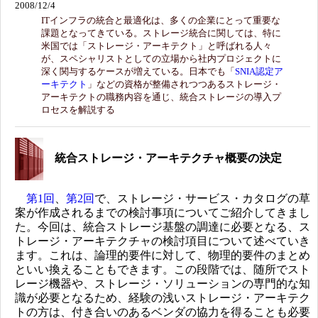
2008/12/4
ITインフラの統合と最適化は、多くの企業にとって重要な
課題となってきている。ストレージ統合に関しては、特に
米国では「ストレージ・アーキテクト」と呼ばれる人々
が、スペシャリストとしての立場から社内プロジェクトに
深く関与するケースが増えている。日本でも「
SNIA認定ア
ーキテクト
」などの資格が整備されつつあるストレージ・
アーキテクトの職務内容を通じ、統合ストレージの導入プ
ロセスを解説する
統合ストレージ・アーキテクチャ概要の決定
第1回
、
第2回
で、ストレージ・サービス・カタログの草
案が作成されるまでの検討事項についてご紹介してきまし
た。今回は、統合ストレージ基盤の調達に必要となる、ス
トレージ・アーキテクチャの検討項目について述べていき
ます。これは、論理的要件に対して、物理的要件のまとめ
といい換えることもできます。この段階では、随所でスト
レージ機器や、ストレージ・ソリューションの専門的な知
識が必要となるため、経験の浅いストレージ・アーキテク
トの方は、付き合いのあるベンダの協力を得ることも必要