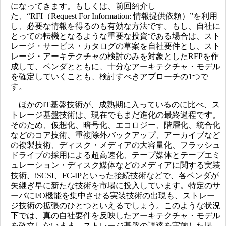
になってきます。もしくは、前回紹介し
た、“RFI（Request For Information: 情報提供依頼）”を利用
し、必要な情報を得るのも有効な方法です。もし、自社に
とっての転機となるような重要な投資である場合は、スト
レージ・サービス・カタログの草案を自社要件とし、スト
レージ・アーキテクチャの検討のみを対象としたRFPを作
成して、ベンダとともに、十分なアーキテクチャ・モデル
を確定していくことも、検討すべきアプローチの1つで
す。
ほかのIT基盤技術が、成熟期に入っているのに比べ、ス
トレージ基盤技術は、現在でもまだ進化の最終過程です。
そのため、仮想化、暗号化、エコロジー、階層化、統合化
などのコア技術、重複除外バックアップ、アーカイブなど
の複製技術、ディスク・メディアの大容量化、フラッシュ
ドライブの採用による超高速化、テープ媒体とテープエミ
ュレーション・ディスク媒体などのメディアに関する実装
技術、iSCSI、FC-IPといった接続技術などで、各ベンダが
矢継ぎ早に新たな技術を市場に投入しています。特定のサ
ーバにI/O機能を集中させる実装技術の出現も、ストレー
ジ技術の拡張のひとつといえるでしょう。このような状況
下では、真の自社要件を反映したアーキテクチャ・モデル
を確立しないまま、ストレージ基盤の調達を実施した場