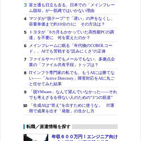
富士通も日立も去る、日本での「メインフレー
ム脱却」が一筋縄ではいかない理由
マツダが“脱テープ”で「遅い」の声をなくし、
容量単価まで約10分の1に その方法は？
トヨタが「6カ月もかかっていた高性能PCの調
達」を不要に 何を変えたのか？
メインフレームに眠る「年代物のCOBOLコー
ド」、AIでも苦戦する"読みにくさ"の正体
ファイルサーバでもメールでもない、多拠点企
業の「ファイル共有手段」トップは？
ITインフラ専門家の私でも、もうAIには勝てな
い――「Active Directory」障害対応をAIに丸ご
と任せてみた結果
「脱VMware」なんて望んでいなかった――それ
でも考えざるを得ない人のための“3つの筋道”
「生成AIは“答え”を出すために使うな」 IT運
用で成果を出す「発散」の生かし方
転職／派遣情報を探す
年収６００万円！エンジニア向け