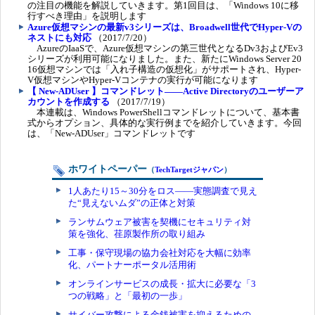
の注目の機能を解説していきます。第1回目は、「Windows 10に移
行すべき理由」を説明します
Azure仮想マシンの最新v3シリーズは、Broadwell世代でHyper-Vの
ネストにも対応
（2017/7/20）
AzureのIaaSで、Azure仮想マシンの第三世代となるDv3およびEv3
シリーズが利用可能になりました。また、新たにWindows Server 20
16仮想マシンでは「入れ子構造の仮想化」がサポートされ、Hyper-
V仮想マシンやHyper-Vコンテナの実行が可能になります
【 New-ADUser 】コマンドレット――Active Directoryのユーザーア
カウントを作成する
（2017/7/19）
本連載は、Windows PowerShellコマンドレットについて、基本書
式からオプション、具体的な実行例までを紹介していきます。今回
は、「New-ADUser」コマンドレットです
ホワイトペーパー
（
TechTargetジャパン
）
1人あたり15～30分をロス――実態調査で見え
た“見えないムダ”の正体と対策
ランサムウェア被害を契機にセキュリティ対
策を強化、荏原製作所の取り組み
工事・保守現場の協力会社対応を大幅に効率
化、パートナーポータル活用術
オンラインサービスの成長・拡大に必要な「3
つの戦略」と「最初の一歩」
サイバー攻撃による金銭被害を抑えるための