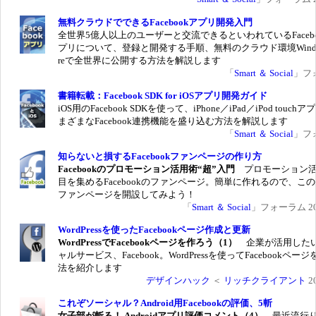
無料クラウドでできるFacebookアプリ開発入門
全世界5億人以上のユーザーと交流できるといわれているFacebo
プリについて、登録と開発する手順、無料のクラウド環境Window
reで全世界に公開する方法を解説します
「
Smart ＆ Social
」フ
書籍転載：Facebook SDK for iOSアプリ開発ガイド
iOS用のFacebook SDKを使って、iPhone／iPad／iPod touch
まざまなFacebook連携機能を盛り込む方法を解説します
「
Smart ＆ Social
」フ
知らないと損するFacebookファンページの作り方
Facebookのプロモーション活用術“超”入門
プロモーション
目を集めるFacebookのファンページ。簡単に作れるので、こ
ファンページを開設してみよう！
「
Smart ＆ Social
」フォーラム 201
WordPressを使ったFacebookページ作成と更新
WordPressでFacebookページを作ろう（1）
企業が活用した
ャルサービス、Facebook。WordPressを使ってFacebookペー
法を紹介します
デザインハック
＜
リッチクライアント
20
これぞソーシャル？Android用Facebookの評価、5斬
女子部が斬る！ Androidアプリ評価コメント（4）
最近流行りの