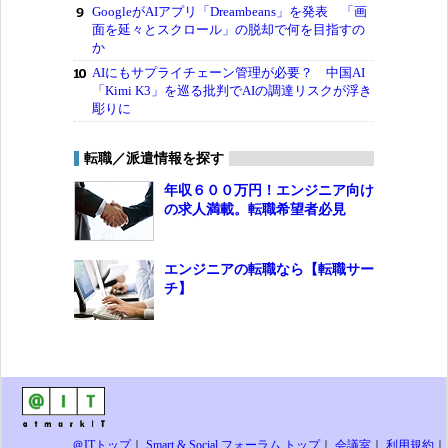
GoogleがAIアプリ「Dreambeans」を発表 「画
面を延々とスクロール」の脱却で何を目指すの
か
AIにもサプライチェーン管理が必要？ 中国AI
「Kimi K3」を巡る批判でAIの調達リスクが浮き
彫りに
転職／派遣情報を探す
年収６００万円！エンジニア向け
の求人満載。転職希望者必見
エンジニアの転職なら【転職サー
チ】
＠ITトップ
｜
Smart & Social フォーラム トップ
｜
会議室
｜
利用規約
｜