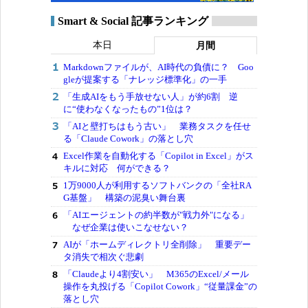
Smart & Social 記事ランキング
本日
月間
Markdownファイルが、AI時代の負債に？ Goo
gleが提案する「ナレッジ標準化」の一手
「生成AIをもう手放せない人」が約6割 逆
に“使わなくなったもの”1位は？
「AIと壁打ちはもう古い」 業務タスクを任せ
る「Claude Cowork」の落とし穴
Excel作業を自動化する「Copilot in Excel」がス
キルに対応 何ができる？
1万9000人が利用するソフトバンクの「全社RA
G基盤」 構築の泥臭い舞台裏
「AIエージェントの約半数が"戦力外"になる」
なぜ企業は使いこなせない？
AIが「ホームディレクトリ全削除」 重要デー
タ消失で相次ぐ悲劇
「Claudeより4割安い」 M365のExcel/メール
操作を丸投げる「Copilot Cowork」“従量課金”の
落とし穴