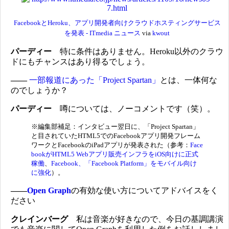
FacebookとHeroku、アプリ開発者向けクラウドホスティングサービス
を発表 - ITmedia ニュース
via
kwout
パーディー
特に条件はありません。Heroku以外のクラウ
ドにもチャンスはあり得るでしょう。
――
一部報道にあった「Project Spartan」
とは、一体何な
のでしょうか？
パーディー
噂については、ノーコメントです（笑）。
※編集部補足：インタビュー翌日に、「Project Spartan」
と目されていたHTML5でのFacebookアプリ開発フレーム
ワークとFacebookのiPadアプリが発表された（参考：
Face
bookがHTML5 Webアプリ販売インフラをiOS向けに正式
稼働
、
Facebook、「Facebook Platform」をモバイル向け
に強化
）。
――
Open Graph
の有効な使い方についてアドバイスをく
ださい
クレインバーグ
私は音楽が好きなので、今日の基調講演