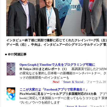
インタビュー終了後に笑顔で撮影に応じてくれたクレインバーグ氏（左
ディー氏（右）。中央は、インタビュアーのシグマコンサルティング 菅
■ ＠IT関連記事
Open GraphとTimelineで人生をプログラミング可能に
f8 Tokyo 2011まとめレポート（1）
基調講演で話した2つのW
の変化などを要約し日本唯一の新機能ローンチパートナー、ク
ッドの技術部長へのインタビューも
New!
「
Smart ＆ Social
」フォーラム 2011
ここが大変だよ「Facebookアプリで世界進出！」
PicoWorldに見るソーシャルアプリ多国籍対応の14カ条
アプリ
bookに対応して多国籍ユーザーに使ってもらうコツとは？ 実
づいたノウハウを紹介します
「
Smart ＆ Social
」フォーラム 20