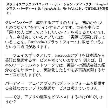
米フェイスブック デベロッパー・リレーション・ディレクター Douglas P
グラス・パーディー）氏「われわれは、モバイルにおいてHTML5を重
る」
クレインバーグ
成功するアプリのカギは、初めから“人
とのつながり”をデザインすることです。自分を中心に
「周りの人に対してどうしたいか？」を考えるといいでし
ょう。今成功しているアプリには、「実際に現実に行って
いることを、Facebookのプラットフォームに載せている」
という共通点があります。
――
フェイスブックとして、Facebookアプリを日本語から
英語に翻訳するサービスを考えていますか？ 例えば、日
本のソーシャルネットワークでは、英語への翻訳会社の紹
介などをサポートし、英語化したものを多言語展開するサ
ービスがありますが。
パーディー
フェイスブックはプラットフォームを提供す
る会社なのでアプリの翻訳サービスは考えていません。
――
では、アプリの翻訳をビジネスにするのはOKでしょ
うか？