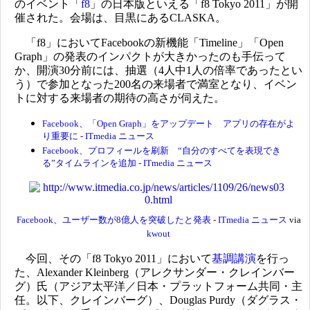
のイベント「
f8
」の日本版といえる「f8 Tokyo 2011」が開
催された。会場は、目黒にあるCLASKA。
「f8」においてFacebookの新機能「Timeline」「Open
Graph」の発表のインパクトが大きかったのも手伝って
か、開演30分前には、抽選（4人中1人の倍率であったとい
う）で参加となった200名の来場者で満室となり、イベン
トに対する来場者の期待の高さが伺えた。
Facebook、「Open Graph」をアップデート アプリの存在がよ
り重要に - ITmedia ニュース
Facebook、プロフィールを刷新 “自分のすべてを表現でき
る”タイムラインを追加 - ITmedia ニュース
Facebook、ユーザー数が8億人を突破したと発表 - ITmedia ニュース
via
kwout
今回、その「f8 Tokyo 2011」において
基調講演
を行っ
た、Alexander Kleinberg（アレクサンダー・クレインバー
グ）氏（アジア太平洋／日本・プラットフォーム共同・主
任。以下、クレインバーグ）、Douglas Purdy（ダグラス・