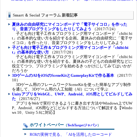
Smart ＆ Social フォーラム 新着記事
夏休みの自由研究にマイコンボードで「電子サイコロ」を作った
り、音楽プログラミングをしたりしてみよう
（2017/7/24）
子ども向け電子工作＆プログラミング用マイコンボード「chibi:bi
t」の基本的な使い方を紹介する企画。夏休みの自由研究に「電子サ
イコロ」を作ったり、音楽プログラミングをしたりしてみよう
子ども向け電子工作＆プログラミング用マイコンボード「chibi:bi
t」の基本的な使い方
（2017/7/20）
子ども向け電子工作＆プログラミング用マイコンボード「chibi:bi
t」の基本的な使い方を紹介する。夏休みの子どもの自由研究などに
役立てつつ、プログラミングを始めるきっかけにしてみてはいかが
だろうか
3DゲームのAIをiOSのSceneKitとGameplayKitで作る基本
（2017/7/
10）
3Dゲーム用のフレームワークSceneKitを使った簡単なアプリ制作
を通して、3Dゲーム用の人工知能（AI）について学ぶ
UnityアプリをWebGL、UWP、Android、iOS用としてビルドしてみ
た
（2017/6/27）
アプリをWebで実行できるように書き出す方法やWindows上でUW
P、Android、iOS用などにビルドする方法について解説する【Windo
ws 10、Unity 5.6に対応】
ホワイトペーパー
（
TechTargetジャパン
）
ROIの実例で見る、「AIを活用したローコード