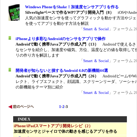
Windows PhoneをShake！加速度センサアプリを作る
Silverlightベースで作るWP7アプリ開発入門（8）
iOSやAndr
人気の加速度センサを使ってグラフィックを動かす方法やジェ
を使ってアプリを動かす方法を解説
「
Smart ＆ Social
」フォーラム 201
iPhoneより多彩なAndroidのセンサをアプリで操作
Androidで動く携帯Javaアプリ作成入門（13）
Androidで使える
なセンサを紹介し、加速度や磁気、方位、温度などの値を取得して
リの作り方を解説します
「
Smart ＆ Social
」フォーラム 201
開発者が知らないと損するAndroid 4.0の新機能44選
Androidで動く携帯Javaアプリ作成入門（26）
AndroidビームやWi
レクト、ライブエフェクト、顔認識、スクリーンリーダ、ソーシャ
の新機能をテーマ別に紹介
「
Smart ＆ Social
」フォーラム 201
1
-
2
-3
INDEX
iPhone/iPadスマートアプリ開発レシピ（2）
加速度センサとジャイロで体の動きを感じるアプリを作る