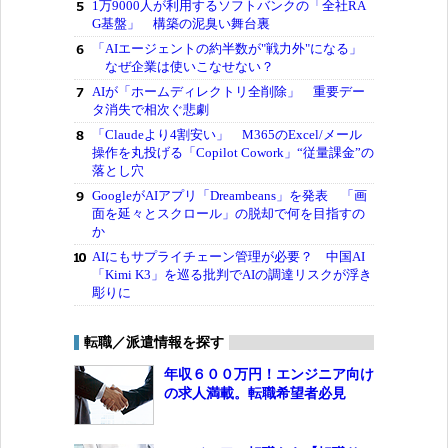
1万9000人が利用するソフトバンクの「全社RA
G基盤」 構築の泥臭い舞台裏
「AIエージェントの約半数が"戦力外"になる」
なぜ企業は使いこなせない？
AIが「ホームディレクトリ全削除」 重要デー
タ消失で相次ぐ悲劇
「Claudeより4割安い」 M365のExcel/メール
操作を丸投げる「Copilot Cowork」“従量課金”の
落とし穴
GoogleがAIアプリ「Dreambeans」を発表 「画
面を延々とスクロール」の脱却で何を目指すの
か
AIにもサプライチェーン管理が必要？ 中国AI
「Kimi K3」を巡る批判でAIの調達リスクが浮き
彫りに
転職／派遣情報を探す
年収６００万円！エンジニア向け
の求人満載。転職希望者必見