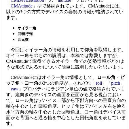
「
CMDeviceMotion
」の「
attitude
」プロパティに
「
CMAttitude
」型で格納されています。CMAttitudeには、
以下の3つの方式でデバイスの姿勢の情報が格納されてい
ます。
オイラー角
回転行列
四元数
今回はオイラー角の情報を利用して仰角を取得します。
オイラー角そのものの説明は、本稿では割愛しますが、
CMAttitudeで取得できるオイラー角での姿勢情報がどのよ
うな形式であるかについて簡単に説明したいと思います。
CMAttitudeにはオイラー角の情報として、
ロール角
・
ピ
ッチ角
・
ヨー角
の3つの角度が、それぞれ「
roll
」「
pitch
」
「
yaw
」プロパティにラジアン単位の値で格納されていま
す。縦向きのデバイスの画面を正面から見る視点におい
て、ロール角はデバイス上部から下部方向への垂直方向の
軸を中心とした回転角度、ピッチ角はデバイス左右を通る
水平方向の軸を中心とした回転角度、ヨー角はデバイス前
面から背面へと通る軸を中心とした回転角度を表していま
す。