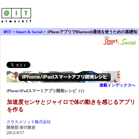
＠IT
>
Smart & Social
>
iPhoneアプリでBluetooth通信を使うための基礎知
識
連載インデックスへ
iPhone/iPadスマートアプリ開発レシピ（2）
加速度センサとジャイロで体の動きを感じるアプリ
を作る
クラスメソッド株式会社
開発部 掛川敦史
2012/4/17