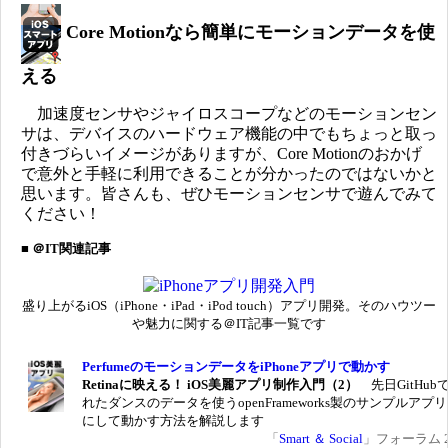
Core Motionなら簡単にモーションデータを使
える
加速度センサやジャイロスコープなどのモーションセン
サは、デバイスのハードウェア機能の中でもちょっと取っ
付きづらいイメージがありますが、Core Motionのおかげ
で意外と手軽に利用できることが分かったのではないかと
思います。皆さんも、ぜひモーションセンサで遊んでみて
ください！
■ ＠IT関連記事
盛り上がるiOS（iPhone・iPad・iPod touch）アプリ開発。そのハウツー
や魅力に関する＠IT記事一覧です
PerfumeのモーションデータをiPhoneアプリで動かす
Retinaに映える！ iOS美麗アプリ制作入門（2）
先日GitHub
れたダンスのデータを使うopenFrameworks製のサンプルアプリ
にして動かす方法を解説します
「
Smart ＆ Social
」フォーラム 20