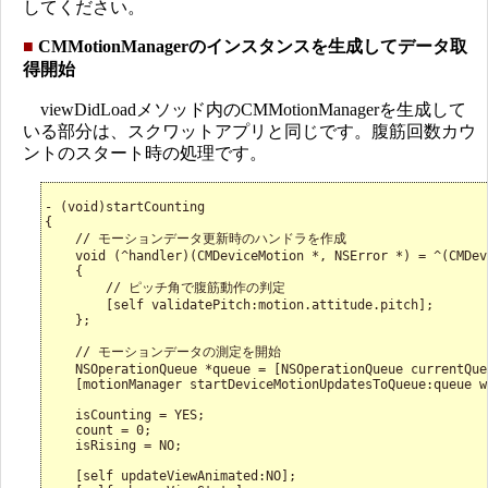
してください。
■
CMMotionManagerのインスタンスを生成してデータ取
得開始
viewDidLoadメソッド内のCMMotionManagerを生成して
いる部分は、スクワットアプリと同じです。腹筋回数カウ
ントのスタート時の処理です。
- (void)startCounting

{

    // モーションデータ更新時のハンドラを作成

    void (^handler)(CMDeviceMotion *, NSError *) = ^(CMDev
    {

        // ピッチ角で腹筋動作の判定

        [self validatePitch:motion.attitude.pitch];

    };

    // モーションデータの測定を開始

    NSOperationQueue *queue = [NSOperationQueue currentQueu
    [motionManager startDeviceMotionUpdatesToQueue:queue w
    isCounting = YES;

    count = 0;

    isRising = NO;

    [self updateViewAnimated:NO];
