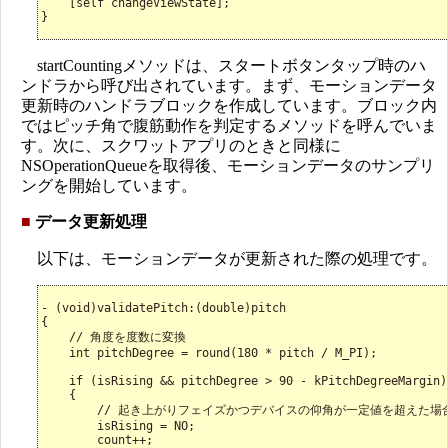
    [self changeViewState];

}
startCountingメソッドは、スタートボタンタップ時のハ
ンドラから呼び出されています。まず、モーションデータ
更新時のハンドラブロックを作成しています。ブロック内
ではピッチ角で腹筋動作を判定するメソッドを呼んでいま
す。次に、スクワットアプリのときと同様に
NSOperationQueueを取得後、モーションデータのサンプリ
ングを開始しています。
■
データ更新処理
以下は、モーションデータが更新された際の処理です。
- (void)validatePitch:(double)pitch

{

    // 角度を度数に変換

    int pitchDegree = round(180 * pitch / M_PI);

    if (isRising && pitchDegree > 90 - kPitchDegreeMargin)

    {

        // 起き上がりフェイズかつデバイスの仰角が一定値を超えた場
        isRising = NO;

        count++;
