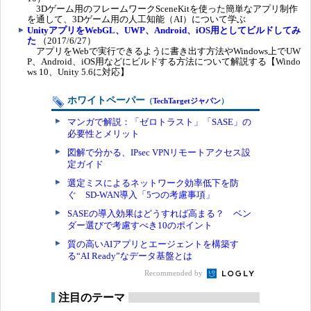
3Dゲーム用のフレームワークSceneKitを使った簡単なアプリ制作
を通して、3Dゲーム用の人工知能（AI）について学ぶ
UnityアプリをWebGL、UWP、Android、iOS用としてビルドしてみ
た
（2017/6/27）
アプリをWebで実行できるように書き出す方法やWindows上でUW
P、Android、iOS用などにビルドする方法について解説する【Windo
ws 10、Unity 5.6に対応】
ホワイトペーパー
（
TechTargetジャパン
）
マンガで解説：「ゼロトラスト」「SASE」の
必要性とメリット
図解で分かる、IPsec VPNリモートアクセス設
定ガイド
選定ミスによるネットワーク効率低下を防
ぐ SD-WAN導入「5つの考慮事項」
SASEの導入効果はどうすれば高まる？ ベン
ダー選びで考慮すべき10のポイント
質の高いAIアプリとエージェントを構築す
る“AI Ready”なデータ基盤とは
Recommended by
注目のテーマ