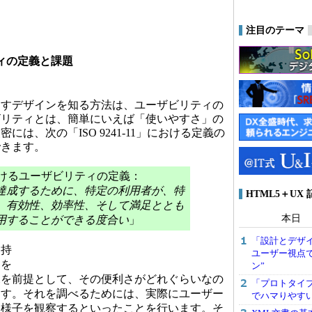
注目のテーマ
ィの定義と課題
すデザインを知る方法は、ユーザビリティの
ビリティとは、簡単にいえば「使いやすさ」の
は、次の「ISO 9241-11」における定義の
できます。
11におけるユーザビリティの定義：
達成するために、特定の利用者が、特
HTML5＋UX
、有効性、効率性、そして満足ととも
本日
用することができる度合い
」
「設計とデザ
持
ユーザー視点
品を
ン”
況を前提として、その便利さがどれぐらいなの
「プロトタイプ
ます。それを調べるためには、実際にユーザー
でハマりやす
る様子を観察するといったことを行います。そ