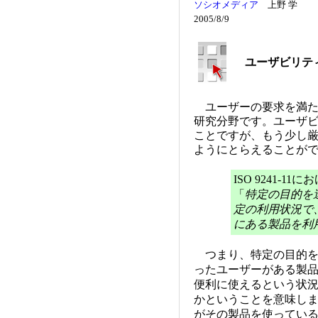
ソシオメディア
上野 学
2005/8/9
ユーザビリテ
ユーザーの要求を満た
研究分野です。ユーザ
ことですが、もう少し厳密に
ようにとらえることが
ISO 9241-
「
特定の目的を
定の利用状況で
にある製品を利
つまり、特定の目的を
ったユーザーがある製
便利に使えるという状
かということを意味し
がその製品を使ってい