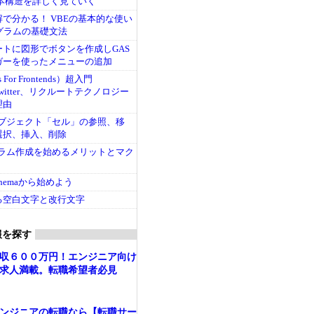
基本構造を詳しく見ていく
で分かる！ VBEの基本的な使い
グラムの基礎文法
トに図形でボタンを作成しGAS
ガーを使ったメニューの追加
s For Frontends）超入門
、Twitter、リクルートテクノロジー
理由
本オブジェクト「セル」の参照、移
選択、挿入、削除
ログラム作成を始めるメリットとマク
chemaから始めよう
る空白文字と改行文字
報を探す
収６００万円！エンジニア向け
求人満載。転職希望者必見
ンジニアの転職なら【転職サー