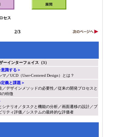
プロセス
2/3
ーザーインターフェイス（3）
を意識する＞
CD（User-Centered Design）とは？
ィの定義と課題＞
性／デザインメソッドの必要性／従来の開発プロセスと
Iの特徴
＞
とシナリオ／タスクと機能の分析／画面遷移の設計／プ
ビリティ評価／システムの最終的な評価者