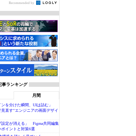
Recommended by
 記事ランキング
月間
インを分けた瞬間、UIは詰む」
で見直す“エンジニアの画面デザイ
設定が消える」 Figma共同編集
いポイントと対策6選