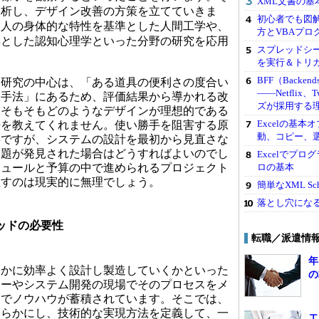
XML文書の
分析し、デザイン改善の方策を立てていきま
初心者でも図解
、人の身体的な特性を基準とした人間工学や、
方とVBAプロ
準とした認知心理学といった分野の研究を応用
スプレッドシー
を実行＆トリ
BFF（Backend
研究の中心は、「ある道具の便利さの度合い
――Netflix
価手法」にあるため、評価結果から導かれる改
ズが採用する
、そもそもどのようなデザインが理想的である
Excelの基
法を教えてくれません。使い勝手を阻害する原
動、コピー、
要ですが、システムの設計を最初から見直さな
問題が発見された場合はどうすればよいのでし
Excelでプ
ロの基本
ジュールと予算の中で進められるプロジェクト
直すのは現実的に無理でしょう。
簡単なXML S
落とし穴にな
ッドの必要性
転職／派遣情
年
かに効率よく設計し製造していくかといった
の
カーやシステム開発の現場でそのプロセスをメ
向でノウハウが蓄積されています。そこでは、
明らかにし、技術的な実現方法を定義して、一
エ