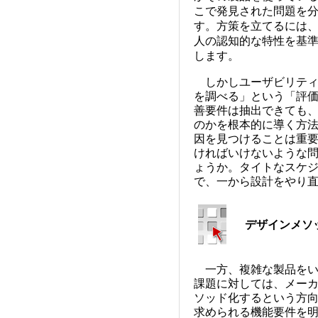
こで発見された問題を
す。方策を立てるには
人の認知的な特性を基
します。
しかしユーザビリティ
を調べる」という「評
善要件は抽出できても
のかを根本的に導く方
因を見つけることは重
ければいけないような
ょうか。タイトなスケ
で、一から設計をやり
デザインメソ
一方、複雑な製品をい
課題に対しては、メー
ソッド化するという方
求められる機能要件を