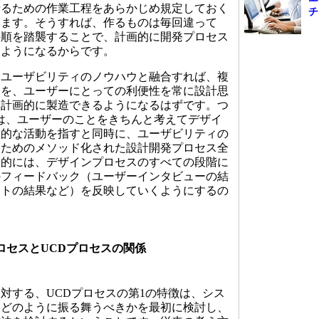
せるための作業工程をあらかじめ規定しておく
チ
います。そうすれば、作るものは毎回違って
手順を踏襲することで、計画的に開発プロセス
るようになるからです。
ユーザビリティのノウハウと融合すれば、複
品を、ユーザーにとっての利便性を常に設計思
、計画的に製造できるようになるはずです。つ
とは、ユーザーのことをきちんと考えてデザイ
神的な活動を指すと同時に、ユーザビリティの
るためのメソッド化された設計開発プロセス全
体的には、デザインプロセスのすべての段階に
のフィードバック（ユーザーインタビューの結
ストの結果など）を反映していくようにするの
セスとUCDプロセスの関係
する、UCDプロセスの第1の特徴は、シス
てどのように振る舞うべきかを最初に検討し、