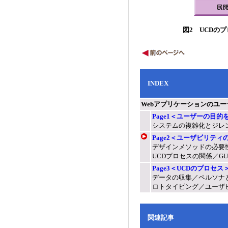
図2 UCDの
INDEX
Webアプリケーションのユ
Page1＜ユーザーの目的
システムの複雑化とジレンマ／U
Page2＜ユーザビリテ
デザインメソッドの必要
UCDプロセスの関係／GU
Page3＜UCDのプロセス
データの収集／ペルソナ
ロトタイピング／ユーザ
関連記事