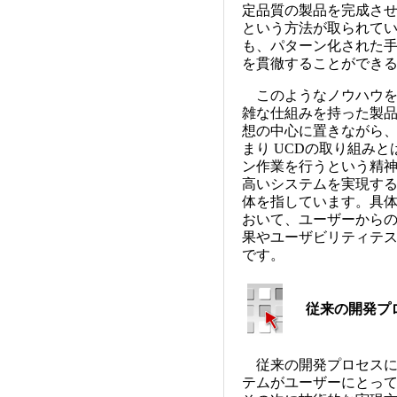
定品質の製品を完成さ
という方法が取られて
も、パターン化された
を貫徹することができ
このようなノウハウを
雑な仕組みを持った製
想の中心に置きながら
まり UCDの取り組み
ン作業を行うという精
高いシステムを実現す
体を指しています。具
おいて、ユーザーから
果やユーザビリティテ
です。
従来の開発プロ
従来の開発プロセスに対
テムがユーザーにとっ