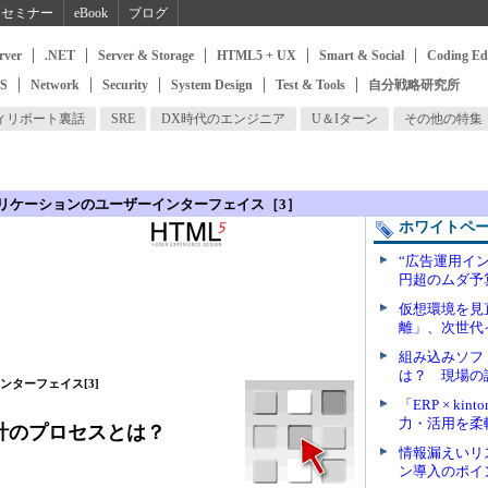
セミナー
eBook
ブログ
rver
.NET
Server & Storage
HTML5 + UX
Smart & Social
Coding Ed
SS
Network
Security
System Design
Test & Tools
自分戦略研究所
ィリポート裏話
SRE
DX時代のエンジニア
U＆Iターン
その他の特集
プリケーションのユーザーインターフェイス［3］
ホワイトペ
“広告運用イン
円超のムダ予
仮想環境を見
離」、次世代
組み込みソフ
は？ 現場の
ンターフェイス[3]
「ERP × k
力・活用を柔
計のプロセスとは？
情報漏えいリ
ン導入のポイ