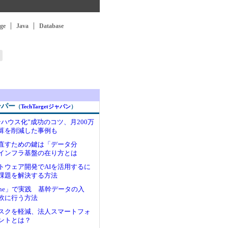
ge
Java
Database
ーパー
（
TechTargetジャパン
）
ハウス化”成功のコツ、月200万
算を削減した事例も
直すための鍵は「データ分
インフラ基盤の在り方とは
トウェア開発でAIを活用するに
課題を解決する方法
intone」で実践 基幹データの入
軟に行う方法
スクを軽減、法人スマートフォ
ントとは？