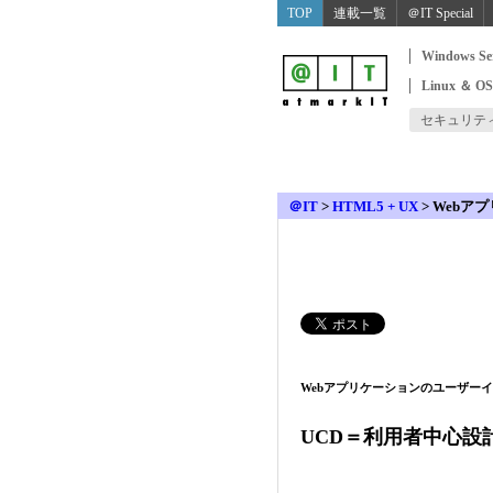
TOP
連載一覧
＠IT Special
Windows Se
Linux ＆ O
セキュリテ
＠IT
>
HTML5 + UX
>
Webア
Webアプリケーションのユーザーイ
UCD＝利用者中心設