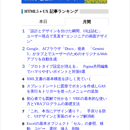
HTML5＋UX 記事ランキング
本日
月間
「設計とデザインを分けた瞬間、UIは詰む」
ユーザー視点で見直す“エンジニアの画面デザイ
ン”
Google、AIブラウザ「Disco」発表 「Gemini
3」がタブ上でユーザーのためのオリジナルWeb
アプリを自動生成
「プロトタイプ設定が消える」 Figma共同編集
でハマりやすいポイントと対策6選
XML文書の基本構造を詳しく見ていく
スプレッドシートに図形でボタンを作成しGAS
を実行＆トリガーを使ったメニューの追加
初心者でも図解で分かる！ VBEの基本的な使い
方とVBAプログラムの基礎文法
「これ、本当にデザイン通り？」 手戻りを防
ぐ、UIデザインと実装のギャップ解消術
Excelの基本オブジェクト「セル」の参照、移
動、コピー、選択、挿入、削除