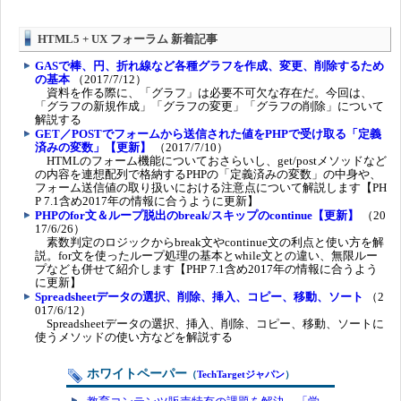
HTML5 + UX フォーラム 新着記事
GASで棒、円、折れ線など各種グラフを作成、変更、削除するため
の基本
（2017/7/12）
資料を作る際に、「グラフ」は必要不可欠な存在だ。今回は、
「グラフの新規作成」「グラフの変更」「グラフの削除」について
解説する
GET／POSTでフォームから送信された値をPHPで受け取る「定義
済みの変数」【更新】
（2017/7/10）
HTMLのフォーム機能についておさらいし、get/postメソッドなど
の内容を連想配列で格納するPHPの「定義済みの変数」の中身や、
フォーム送信値の取り扱いにおける注意点について解説します【PH
P 7.1含め2017年の情報に合うように更新】
PHPのfor文＆ループ脱出のbreak/スキップのcontinue【更新】
（20
17/6/26）
素数判定のロジックからbreak文やcontinue文の利点と使い方を解
説。for文を使ったループ処理の基本とwhile文との違い、無限ルー
プなども併せて紹介します【PHP 7.1含め2017年の情報に合うよう
に更新】
Spreadsheetデータの選択、削除、挿入、コピー、移動、ソート
（2
017/6/12）
Spreadsheetデータの選択、挿入、削除、コピー、移動、ソートに
使うメソッドの使い方などを解説する
ホワイトペーパー
（
TechTargetジャパン
）