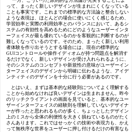
一方、こういった原則的な方法論が充実することによ
って、まったく新しいデザインが生まれにくくなっている
ことも事実です。これまでの標準的な方法論と整合しない
ような表現は、ほとんどの場合に使いにくく感じるため、
学習効率と実際の利用効率とのバランスにおいて、あるシ
ステムの有効性を高めるためにどのようなユーザーインタ
ーフェイスが最も優れているのかを客観的に判断するのが
難しくなっているのです。そのため、まったく新しい利用
者体験を作り出そうとする場合には、現在の標準的な
GUIコントロールや操作イディオムが持つ問題点を解消す
るだけでなく、新しいデザインが受け入れられるように、
そのシステムのコンセプトや新規性の意味がユーザーイン
ターフェイスのデザインから明確に伝わるような、アイデ
ンティティのデザインを十分に行う必要があるのです。
とはいえ、まずは基本的な経験則についてよく理解する
ことから始めなければ良いデザインは生まれません。昨今
のリッチクライアントの画面を見ていると、基本的なユー
ザーインターフェイスの経験則を理解していないデザイナ
ーが作ったと思われるものが多く、ちょっとしたデザイン
上のミスから全体の利便性を大きく損ねているものがたく
さんあります。これではせっかくの技術や表現力も、かえ
って無秩序な世界をユーザーに押し付けるだけの有害なも