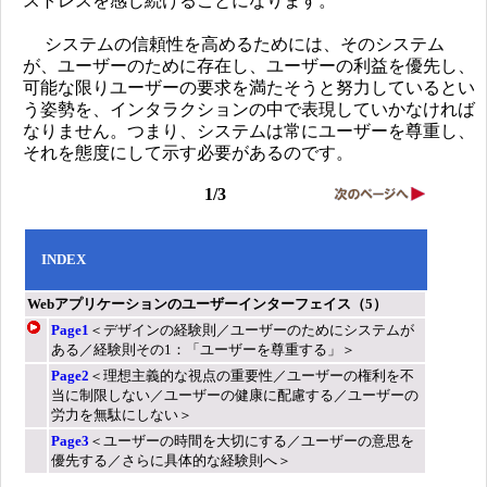
ストレスを感じ続けることになります。
システムの信頼性を高めるためには、そのシステム
が、ユーザーのために存在し、ユーザーの利益を優先し、
可能な限りユーザーの要求を満たそうと努力しているとい
う姿勢を、インタラクションの中で表現していかなければ
なりません。つまり、システムは常にユーザーを尊重し、
それを態度にして示す必要があるのです。
1/3
INDEX
Webアプリケーションのユーザーインターフェイス（5）
Page1
＜デザインの経験則／ユーザーのためにシステムが
ある／経験則その1：「ユーザーを尊重する」＞
Page2
＜理想主義的な視点の重要性／ユーザーの権利を不
当に制限しない／ユーザーの健康に配慮する／ユーザーの
労力を無駄にしない＞
Page3
＜ユーザーの時間を大切にする／ユーザーの意思を
優先する／さらに具体的な経験則へ＞