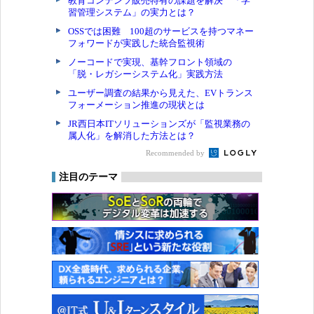
教育コンテンツ販売特有の課題を解決 「学
習管理システム」の実力とは？
OSSでは困難 100超のサービスを持つマネー
フォワードが実践した統合監視術
ノーコードで実現、基幹フロント領域の
「脱・レガシーシステム化」実践方法
ユーザー調査の結果から見えた、EVトランス
フォーメーション推進の現状とは
JR西日本ITソリューションズが「監視業務の
属人化」を解消した方法とは？
Recommended by
注目のテーマ