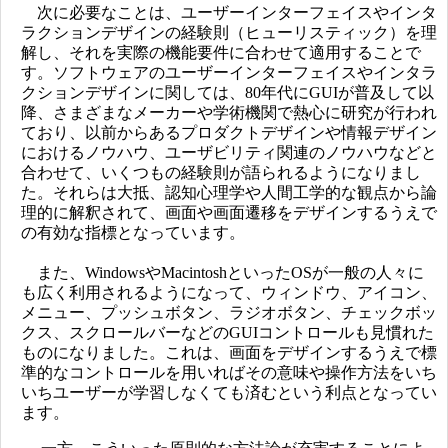
次に必要なことは、ユーザーインターフェイスやインタ
ラクションデザインの経験則（ヒューリスティック）を理
解し、それを実際の機能要件に合わせて適用することで
す。ソフトウェアのユーザーインターフェイスやインタラ
クションデザインに関しては、80年代にGUIが普及して以
降、さまざまなメーカーや学術機関で熱心に研究が行われ
ており、以前からあるプロダクトデザインや情報デザイン
におけるノウハウ、ユーザビリティ関連のノウハウなどと
合わせて、いくつもの経験則が語られるようになりまし
た。それらは大抵、認知心理学や人間工学的な観点から論
理的に解釈されて、画面や画面遷移をデザインするうえで
の有効な指標となっています。
また、WindowsやMacintoshといったOSが一般の人々に
も広く利用されるようになって、ウィンドウ、アイコン、
メニュー、プッシュボタン、ラジオボタン、チェックボッ
クス、スクロールバーなどのGUIコントロールも見慣れた
ものになりました。これは、画面をデザインするうえで標
準的なコントロールを用いればその意味や操作方法をいち
いちユーザーが学習しなくても済むという利点となってい
ます。