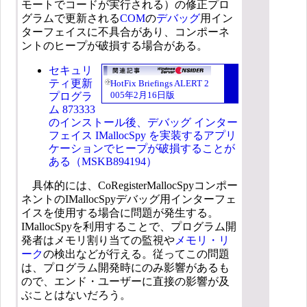
モートでコードが実行される）の修正プロ
グラムで更新される
COM
の
デバッグ
用イン
ターフェイスに不具合があり、コンポーネ
ントのヒープが破損する場合がある。
セキュリ
ティ更新
HotFix Briefings ALERT 2
005年2月16日版
プログラ
ム 873333
のインストール後、デバッグ インター
フェイス IMallocSpy を実装するアプリ
ケーションでヒープが破損することが
ある（MSKB894194）
具体的には、CoRegisterMallocSpyコンポー
ネントのIMallocSpyデバッグ用インターフェ
イスを使用する場合に問題が発生する。
IMallocSpyを利用することで、プログラム開
発者はメモリ割り当ての監視や
メモリ・リ
ーク
の検出などが行える。従ってこの問題
は、プログラム開発時にのみ影響があるも
ので、エンド・ユーザーに直接の影響が及
ぶことはないだろう。