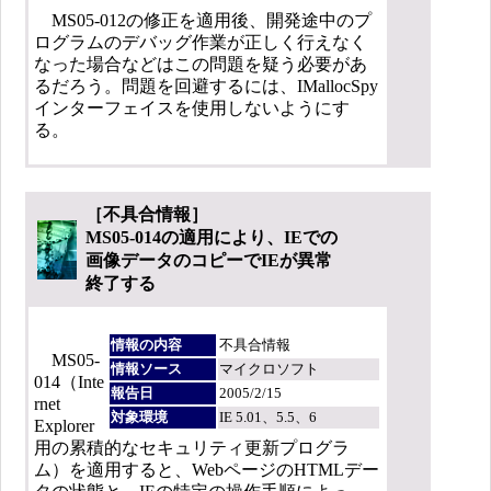
MS05-012の修正を適用後、開発途中のプ
ログラムのデバッグ作業が正しく行えなく
なった場合などはこの問題を疑う必要があ
るだろう。問題を回避するには、IMallocSpy
インターフェイスを使用しないようにす
る。
［不具合情報］
MS05-014の適用により、IEでの
画像データのコピーでIEが異常
終了する
情報の内容
不具合情報
MS05-
情報ソース
マイクロソフト
014（Inte
報告日
2005/2/15
rnet
対象環境
IE 5.01、5.5、6
Explorer
用の累積的なセキュリティ更新プログラ
ム）を適用すると、WebページのHTMLデー