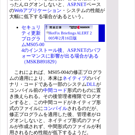
ったんログオンしないと、
ASP.NET
ベース
の
Webアプリケーション
・システムの性能が
大幅に低下する場合があるという。
セキュリ
ティ更新
HotFix Briefings ALERT 2
005年2月16日版
プログラ
ムMS05-00
4のインストール後、ASP.NETのパフ
ォーマンスに影響が出る場合がある
（MSKB891829）
これによれば、MS05-004の修正プログラ
ムの適用により、本来は
ネイティブ
のバイ
ナリ・コードである一部のシステム
DLL
が
コンパイル前の
中間コード
形式のものに置
き換えられる。その後管理者権限でログオ
ンすると、この中間コードがネイティブ形
式のファイルに
コンパイル
されるのだが、
修正プログラムを適用した後、管理者がロ
グオンしないと、ネイティブ形式のファイ
ルが作成されず、中間形式のファイルが利
用されるため性能が低下するようだ。