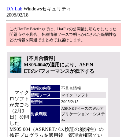
DA Lab
Windowsセキュリティ
2005/02/18
このHotFix Briefingsでは、HotFixの公開後に明らかになった
問題点や不具合、各種情報ソースで明らかにされた脆弱性な
どの情報を隔週でまとめてお届けします。
［不具合情報］
MS05-004の適用により、ASP.N
ETのパフォーマンスが低下する
情報の内容
不具合情報
マイク
情報ソース
マイクロソフト
ロソフト
報告日
2005/2/15
が先ごろ
ASP.NETベースのWebア
（2月9
対象環境
プリケーション・システ
日）公開
ム
した
MS05-004（ASP.NETパス検証の脆弱性）の
修正プログラムを適用後、管理者権限でい