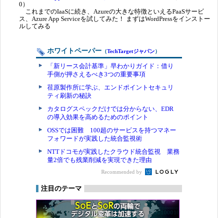
0）
これまでのIaaSに続き、Azureの大きな特徴といえるPaaSサービ
ス、Azure App Serviceを試してみた！ まずはWordPressをインストー
ルしてみる
ホワイトペーパー
（
TechTargetジャパン
）
「新リース会計基準」早わかりガイド：借り
手側が押さえるべき3つの重要事項
荏原製作所に学ぶ、エンドポイントセキュリ
ティ刷新の秘訣
カタログスペックだけでは分からない、EDR
の導入効果を高めるためのポイント
OSSでは困難 100超のサービスを持つマネー
フォワードが実践した統合監視術
NTTドコモが実践したクラウド統合監視 業務
量2倍でも残業削減を実現できた理由
Recommended by
注目のテーマ