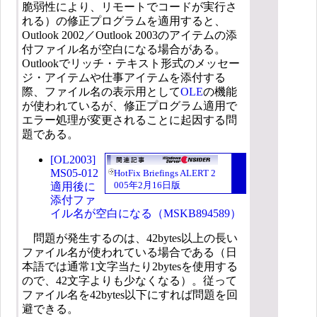
脆弱性により、リモートでコードが実行さ
れる）の修正プログラムを適用すると、
Outlook 2002／Outlook 2003のアイテムの添
付ファイル名が空白になる場合がある。
Outlookでリッチ・テキスト形式のメッセー
ジ・アイテムや仕事アイテムを添付する
際、ファイル名の表示用として
OLE
の機能
が使われているが、修正プログラム適用で
エラー処理が変更されることに起因する問
題である。
[OL2003]
MS05-012
HotFix Briefings ALERT 2
005年2月16日版
適用後に
添付ファ
イル名が空白になる（MSKB894589）
問題が発生するのは、42bytes以上の長い
ファイル名が使われている場合である（日
本語では通常1文字当たり2bytesを使用する
ので、42文字よりも少なくなる）。従って
ファイル名を42bytes以下にすれば問題を回
避できる。