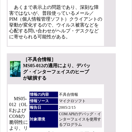
あくまで表示上の問題であり、深刻な障
害ではないが、普段使っているメール／
PIM（個人情報管理ソフト）クライアントの
挙動が変化するので、ウイルス被害などを
心配する問い合わせがヘルプ・デスクなど
に寄せられる可能性がある。
［不具合情報］
MS05-012の適用により、デバッ
グ・インターフェイスのヒープ
が破損する
情報の内容
不具合情報
MS05-
情報ソース
マイクロソフト
012（OL
報告日
2005/2/15
Eおよび
COM APIのデバッグ・イ
COMの
対象環境
ンターフェイスを使用す
脆弱性に
るプログラム
より、リ