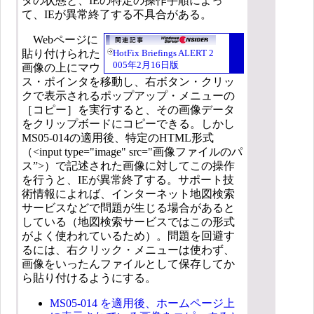
タの状態と、IEの特定の操作手順によっ
て、IEが異常終了する不具合がある。
Webページに
貼り付けられた
HotFix Briefings ALERT 2
005年2月16日版
画像の上にマウ
ス・ポインタを移動し、右ボタン・クリッ
クで表示されるポップアップ・メニューの
［コピー］を実行すると、その画像データ
をクリップボードにコピーできる。しかし
MS05-014の適用後、特定のHTML形式
（<input type="image" src="画像ファイルのパ
ス”>）で記述された画像に対してこの操作
を行うと、IEが異常終了する。サポート技
術情報によれば、インターネット地図検索
サービスなどで問題が生じる場合があると
している（地図検索サービスではこの形式
がよく使われているため）。問題を回避す
るには、右クリック・メニューは使わず、
画像をいったんファイルとして保存してか
ら貼り付けるようにする。
MS05-014 を適用後、ホームページ上