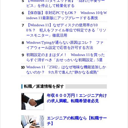
【Windows 11ダイエット術】「隠れた不要サー
ビス」を停止して軽量化する
【保存版】非対応PCでもOK？ Windows 10をW
indows 11最新版にアップグレードする裏技
【Windows 11】なぜディスクの使用率が10
0％？ 犯人をファイル単位で特定できる「リソ
ースモニター」徹底活用
Windowsでpingが通らない原因はコレ？ ファ
イアウォール設定で応答を許可する方法
初期設定のままはダメ！ Windows 11を買った
らすぐ消すべき「おせっかいな初期設定」5選
Windows 11「25H2」はなぜ地味な機能追加しか
ないのか？ 9カ月で進んだ“静かなる成熟”
転職／派遣情報を探す
年収６００万円！エンジニア向け
の求人満載。転職希望者必見
エンジニアの転職なら【転職サー
チ】