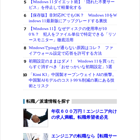
【Windows 11ダイエット術】「隠れた不要サー
ビス」を停止して軽量化する
【保存版】非対応PCでもOK？ Windows 10をW
indows 11最新版にアップグレードする裏技
【Windows 11】なぜディスクの使用率が10
0％？ 犯人をファイル単位で特定できる「リソ
ースモニター」徹底活用
Windowsでpingが通らない原因はコレ？ ファ
イアウォール設定で応答を許可する方法
初期設定のままはダメ！ Windows 11を買った
らすぐ消すべき「おせっかいな初期設定」5選
「Kimi K3」中国製オープンウェイトAIの衝撃。
中国製AIモデルのコスト99％削減の裏にある技
術とリスク
転職／派遣情報を探す
年収６００万円！エンジニア向け
の求人満載。転職希望者必見
エンジニアの転職なら【転職サー