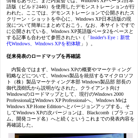
情報もあった。また内覧会では、Windows XPベータ2日本
語版（ビルド2446）を使用したデモンストレーションが行
われた。ここでは、デモンストレーションで公開されたス
クリーン・ショットを中心に、Windows XP日本語版の現
況について簡単にまとめておこう。なお、本サイトですで
に公開されている、Windows XP英語版ベータ2をベースと
する記事も合わせて参照されたい（「
Insider's Eye：新世
代Windows、Windows XPを初体験
」）。
従来発表のロードマップを再確認
内覧会ではまず、Windows XPの概要やマーケティング
戦略などについて、Windows製品を統括するマイクロソフ
ト（株）製品マーケティング本部 Windows製品部 部長の
御代茂樹氏から説明がなされた。クライアント向け
Windowsのロードマップとして、現行のWindows 2000
ProfessionalはWindows XP Professionalへ、Windows Meは
Windows XP Home Editionへとバージョンアップする。そ
してWindows XPの次バージョンは、Blackcomb（ブラッコ
ム。開発コード名）へと続くというこれまでの発表内容を
再確認した。