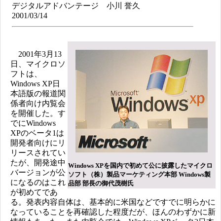
デジタルアドバンテージ 小川 誉久
2001/03/14
2001年3月13
日、マイクロソ
フトは、
Windows XP日
本語版の報道関
係者向け内覧会
を開催した。す
でにWindows
XPのベータ1は
開発者向けにリ
リースされてい
たが、開発途中
Windows XPを国内で初めて公に披露したマイクロ
バージョンが公
ソフト（株）製品マーケティング本部 Windows製
になるのはこれ
品部 部長の御代茂樹氏
が初めてであ
る。発表内容自体は、基本的に米国などですでに明らかに
なっていることを再確認した程度だが、ほんのわずかに新