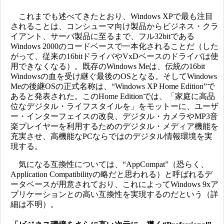
これまでも述べてきたとおり、Windows XPで最も注目
されることは、コンシューマ向け製品からビジネス・クラ
イアント、サーバ製品に至るまで、フル32bitである
Windows 2000のコードベースで一本化されることだ（した
がって、従来の16bitドライバやVxDベースのドライバは使
用できなくなる）。既存のWindows Meは、伝統の16bit
Windowsの血を受け継ぐ最後のOSとなる。そしてWindows
Meの後継OSの正式名称は、“Windows XP Home Edition”で
あると発表された。このHome Editionでは、「家庭に高品
位なデジタル・ライフスタイルを」をモットーに、ユーザ
ー・インターフェイスの改良、デジタル・カメラやMP3音
楽プレイヤーを利用するためのデジタル・メディア機能を
充実させ、高機能なPCならではのデジタル情報環境を実
現する。
気になる互換性については、“AppCompat”（恐らく、
Application Compatibilityの略だと思われる）と呼ばれるデ
ータベースが用意されており、これによってWindows 9xア
プリケーションとの高い互換性を実現するのだという（詳
細は不明）。