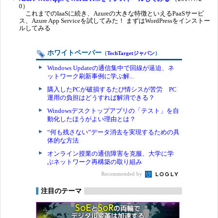
0）
これまでのIaaSに続き、Azureの大きな特徴といえるPaaSサービ
ス、Azure App Serviceを試してみた！ まずはWordPressをインストー
ルしてみる
ホワイトペーパー
（
TechTargetジャパン
）
Windows Updateの通信集中で回線が逼迫、ネ
ットワーク刷新事例に学ぶ解...
購入したPCが破損するたび情シスが苦労 PC
運用の負担はどうすれば解消できる？
Windowsデスクトップアプリの「テスト」を自
動化したほうがよい理由とは？
“何も残さない”データ消去を実現するための具
体的な方法
オンライン授業の通信障害を克服、大学に学
ぶネットワーク再構築の取り組み
Recommended by
注目のテーマ