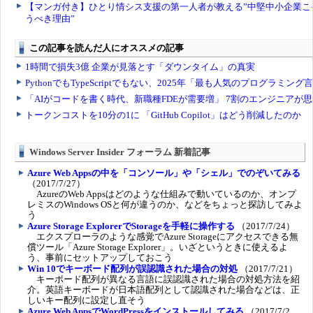
Windows Server Insider フォーラム 新着記事
Azure Web Appsの中を「コンソール」や「シェル」でのぞいてみる
（2017/7/27）
AzureのWeb Appsはどのような仕組みで動いているのか、オンプ
レミスのWindows OSと何が違うのか、などをちょっと探訪してみよ
う
Azure Storage ExplorerでStorageを手軽に操作する
（2017/7/24）
エクスプローラのような感覚でAzure Storageにアクセスできる無
償ツール「Azure Storage Explorer」。いざというときに使えるよ
う、事前にセットアップしておこう
Win 10でキーボード配列が誤認識された場合の対処
（2017/7/21）
キーボード配列が異なる言語に誤認識された場合の対処方法を紹
介。英語キーボードが日本語配列として認識された場合などは、正
しいキー配列に設定し直そう
Azure Web AppsでWordPressをインストールしてみる
（2017/7/2