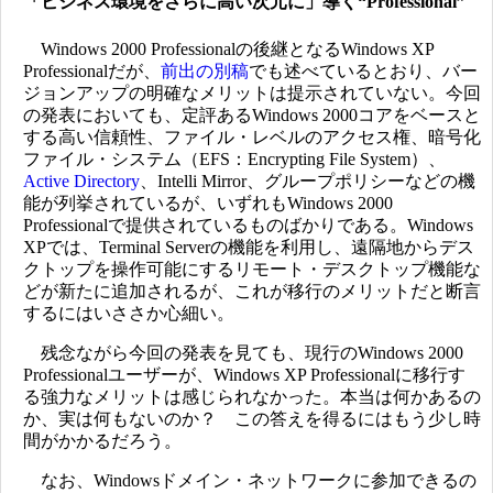
「ビジネス環境をさらに高い次元に」導く“Professional”
Windows 2000 Professionalの後継となるWindows XP
Professionalだが、
前出の別稿
でも述べているとおり、バー
ジョンアップの明確なメリットは提示されていない。今回
の発表においても、定評あるWindows 2000コアをベースと
する高い信頼性、ファイル・レベルのアクセス権、暗号化
ファイル・システム（EFS：Encrypting File System）、
Active Directory
、Intelli Mirror、グループポリシーなどの機
能が列挙されているが、いずれもWindows 2000
Professionalで提供されているものばかりである。Windows
XPでは、Terminal Serverの機能を利用し、遠隔地からデス
クトップを操作可能にするリモート・デスクトップ機能な
どが新たに追加されるが、これが移行のメリットだと断言
するにはいささか心細い。
残念ながら今回の発表を見ても、現行のWindows 2000
Professionalユーザーが、Windows XP Professionalに移行す
る強力なメリットは感じられなかった。本当は何かあるの
か、実は何もないのか？ この答えを得るにはもう少し時
間がかかるだろう。
なお、Windowsドメイン・ネットワークに参加できるの