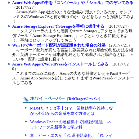
Azure Web Appsの中を「コンソール」や「シェル」でのぞいてみる
（2017/7/27）
AzureのWeb Appsはどのような仕組みで動いているのか、オンプ
レミスのWindows OSと何が違うのか、などをちょっと探訪してみよ
う
Azure Storage ExplorerでStorageを手軽に操作する
（2017/7/24）
エクスプローラのような感覚でAzure Storageにアクセスできる無
償ツール「Azure Storage Explorer」。いざというときに使えるよ
う、事前にセットアップしておこう
Win 10でキーボード配列が誤認識された場合の対処
（2017/7/21）
キーボード配列が異なる言語に誤認識された場合の対処方法を紹
介。英語キーボードが日本語配列として認識された場合などは、正
しいキー配列に設定し直そう
Azure Web AppsでWordPressをインストールしてみる
（2017/7/2
0）
これまでのIaaSに続き、Azureの大きな特徴といえるPaaSサービ
ス、Azure App Serviceを試してみた！ まずはWordPressをインストー
ルしてみる
ホワイトペーパー
（
TechTargetジャパン
）
MDMだけでは不十分？ 業務効率を維持しな
がら外部からの脅威を防ぐ方法とは
Windows Updateの通信集中で回線が逼迫、ネ
ットワーク刷新事例に学ぶ解...
富士ピー・エスが「PC運用効率化」「PCライ