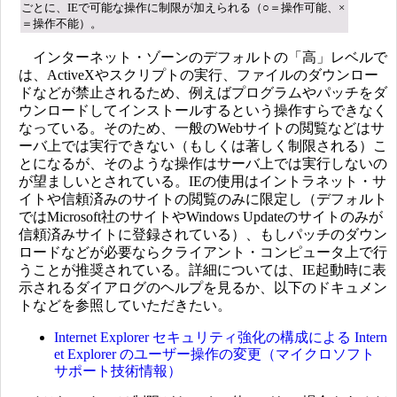
ごとに、IEで可能な操作に制限が加えられる（○＝操作可能、×
＝操作不能）。
インターネット・ゾーンのデフォルトの「高」レベルで
は、ActiveXやスクリプトの実行、ファイルのダウンロー
ドなどが禁止されるため、例えばプログラムやパッチをダ
ウンロードしてインストールするという操作すらできなく
なっている。そのため、一般のWebサイトの閲覧などはサ
ーバ上では実行できない（もしくは著しく制限される）こ
とになるが、そのような操作はサーバ上では実行しないの
が望ましいとされている。IEの使用はイントラネット・サ
イトや信頼済みのサイトの閲覧のみに限定し（デフォルト
ではMicrosoft社のサイトやWindows Updateのサイトのみが
信頼済みサイトに登録されている）、もしパッチのダウン
ロードなどが必要ならクライアント・コンピュータ上で行
うことが推奨されている。詳細については、IE起動時に表
示されるダイアログのヘルプを見るか、以下のドキュメン
トなどを参照していただきたい。
Internet Explorer セキュリティ強化の構成による Intern
et Explorer のユーザー操作の変更（マイクロソフト
サポート技術情報）