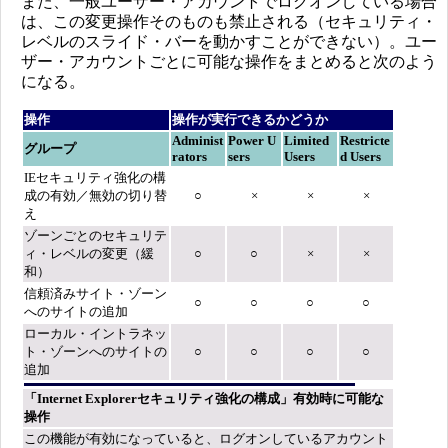
また、一般ユーザー・アカウントでログオンしている場合
は、この変更操作そのものも禁止される（セキュリティ・
レベルのスライド・バーを動かすことができない）。ユー
ザー・アカウントごとに可能な操作をまとめると次のよう
になる。
操作
操作が実行できるかどうか
Administ
Power U
Limited
Restricte
グループ
rators
sers
Users
d Users
IEセキュリティ強化の構
成の有効／無効の切り替
○
×
×
×
え
ゾーンごとのセキュリテ
ィ・レベルの変更（緩
○
○
×
×
和）
信頼済みサイト・ゾーン
○
○
○
○
へのサイトの追加
ローカル・イントラネッ
ト・ゾーンへのサイトの
○
○
○
○
追加
「Internet Explorerセキュリティ強化の構成」有効時に可能な
操作
この機能が有効になっていると、ログオンしているアカウント