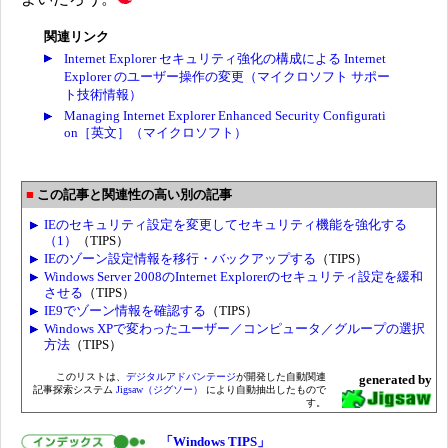
関連リンク
Internet Explorer セキュリティ強化の構成による Internet
Explorer のユーザー操作の変更（マイクロソフト サポー
ト技術情報）
Managing Internet Explorer Enhanced Security Configurati
on［英文］（マイクロソフト）
この記事と関連性の高い別の記事
IEのセキュリティ設定を変更してセキュリティ機能を強化する
（1）
（TIPS）
IEのゾーン設定情報を移行・バックアップする
（TIPS）
Windows Server 2008のInternet Explorerのセキュリティ設定を緩和
させる
（TIPS）
IE9でゾーン情報を確認する
（TIPS）
Windows XPで変わったユーザー／コンピュータ／グループの選択
方法
（TIPS）
このリストは、
デジタルアドバンテージ
が開発した自動関連
generated by
記事探索システム
Jigsaw（ジグソー）
により自動抽出したもので
す。
「Windows TIPS」