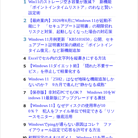
Win11のストレージ空き容量が激減？ 新機能
「ポイントインタイムリストア」のわなと賢い
設定術
【最終案内】2026年6月にWindows 11が起動不
能に？ 「セキュアブート証明書」の期限切れ
リスクと対策、起動しなくなった場合の対応策
Windows 11月例更新「KB5101650」公開、セキ
ュアブート証明書対策の継続と「ポイントイン
タイム復元」など新機能追加
Excelでセル内の文字列を縦書きにする方法
【Windows 11ダイエット術】「隠れた不要サー
ビス」を停止して軽量化する
Windows 11「25H2」はなぜ地味な機能追加しか
ないのか？ 9カ月で進んだ“静かなる成熟”
【保存版】非対応PCでもOK？ Windows 10をW
indows 11最新版にアップグレードする裏技
【Windows 11】なぜディスクの使用率が10
0％？ 犯人をファイル単位で特定できる「リソ
ースモニター」徹底活用
Windowsでpingが通らない原因はコレ？ ファ
イアウォール設定で応答を許可する方法
初期設定のままはダメ！ Windows 11を買った