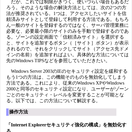
だが、これでは制限がきつく、使いづらい場合もあるだ
ろう。そのような場合の解決方法としては、次の2つの方
法が推奨されている。1つは、アクセスしたいサイトを信
頼済みサイトとして登録して利用する方法である。もちろ
ん一般のサイトを登録するのではなく、サーバ管理業務に
必要な、必要最小限のサイトのみを手動で登録するのであ
る。ゾーンの設定画面で「信頼済みサイト」を選択する
と、サイトを追加するボタン（［サイト］ボタン）が表示
されるので、それをクリックしてサイト（アクセス先ドメ
インの名前）を追加すればよい。具体的な方法については
先のWindows TIPSなどを参照していただきたい。
Windows Server 2003のIEのセキュリティ設定を緩和する
もう1つの方法は、この機能そのものを無効化してしまう
方法である。これにより、従来のWindows XPやWindows
2000と同等のセキュリティ設定になり、ユーザーがゾーン
ごとのセキュリティ・レベルを変更することが可能とな
る。以下では、この方法について解説する。
操作方法
「Internet Explorerセキュリティ強化の構成」を無効化す
る