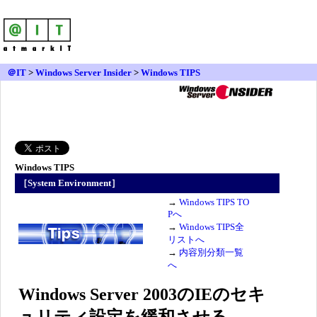
＠IT
>
Windows Server Insider
>
Windows TIPS
Windows TIPS
［System Environment］
→
Windows TIPS TO
Pへ
→
Windows TIPS全
リストへ
→
内容別分類一覧
へ
Windows Server 2003のIEのセキ