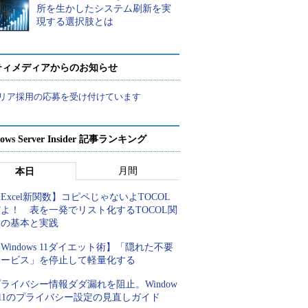
所を生かしたシステム刷新を実
現する選択肢とは
ティメディアからのお知らせ
リア採用の応募を受け付けています
ows Server Insider 記事ランキング
月間
本日
Excel新関数】コピペじゃないよTOCOL
よ！ 表を一発でリスト化するTOCOL関
数の基本と実践
Windows 11ダイエット術】「隠れた不要
サービス」を停止して軽量化する
ライバシー情報ダダ漏れを阻止。Window
 11のプライバシー設定の見直しガイド