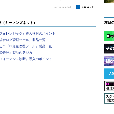
Recommended by
曜日、火曜日、水曜日、木曜日、金曜日、土曜日、
注目
較（キーマンズネット）
TEXT関数の「"dddd"」の部分を「"ddd"」に
フォレンジック』導入検討のポイント
、水、木、金、土、日」に変更できる。また「"
統合ログ管理ツール』製品一覧
「(月)」、「｛｝」で囲うと「{月}」といった形式でも表
る？『IT資産管理ツール』製品一覧
ID管理』製品の選び方
フォーマンス診断』導入のポイント