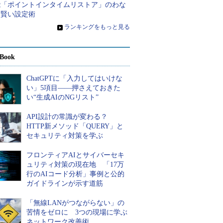
能「ポイントインタイムリストア」のわな
と賢い設定術
»
ランキングをもっと見る
Book
ChatGPTに「入力してはいけな
い」5項目――押さえておきた
い“生成AIのNGリスト”
API設計の常識が変わる？
HTTP新メソッド「QUERY」と
セキュリティ対策を学ぶ
フロンティアAIとサイバーセキ
ュリティ対策の現在地 「17万
行のAIコード分析」事例と公的
ガイドラインが示す道筋
「無線LANがつながらない」の
苦情をゼロに 3つの現場に学ぶ
ネットワーク改善術