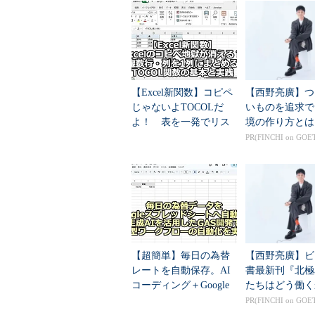
Microsoft Excelの場合、TE
ッドシートではどのようにすればよいのだ
スプレッドシートで日付に合わせて
なお、Googleの利用規約によれば
【Excel新関数】コピペ
【西野亮廣】つ
用ともに問題がないようだが、Goog
じゃないよTOCOLだ
いものを追求で
の商用利用が制限されている。そのた
よ！ 表を一発でリス
境の作り方とは
は、有料サービスの「
Google Worksp
ト化するTOCOL関数の
PR(FINCHI on GOE
基本と実践
しい。
関数を使って日付から曜日を
Googleスプレッドシートでも、
Excelと同様、TEXT関数を使う
【超簡単】毎日の為替
【西野亮廣】ビ
日を表示したい場合、「B2」セル
レートを自動保存。AI
書最新刊『北極
コーディング＋Google
たちはどう働く
Apps Script（GAS）で
PR(FINCHI on GOE
=TEXT(A2,"dddd")
定型ワークフロー...