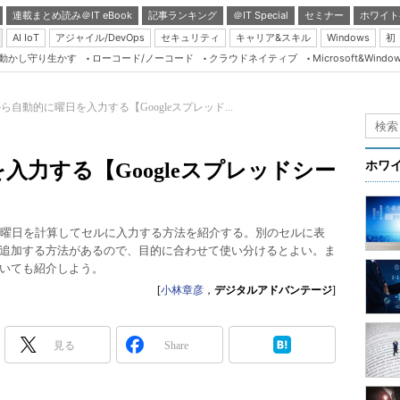
連載まとめ読み＠IT eBook
記事ランキング
＠IT Special
セミナー
ホワイト
AI IoT
アジャイル/DevOps
セキュリティ
キャリア&スキル
Windows
初
り動かし守り生かす
ローコード/ノーコード
クラウドネイティブ
Microsoft&Windo
Server & Storage
HTML5 + UX
ら自動的に曜日を入力する【Googleスプレッド...
Smart & Social
Coding Edge
入力する【Googleスプレッドシー
ホワ
Java Agile
Database Expert
的に曜日を計算してセルに入力する方法を紹介する。別のセルに表
Linux ＆ OSS
追加する方法があるので、目的に合わせて使い分けるとよい。ま
いても紹介しよう。
Master of IP Networ
[
小林章彦
，
デジタルアドバンテージ
]
Security & Trust
Test & Tools
見る
Share
Insider.NET
ブログ