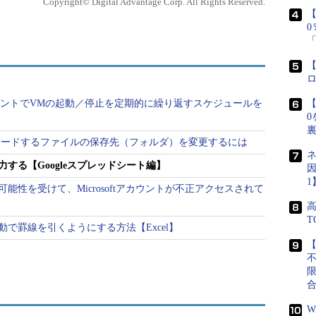
Copyright© Digital Advantage Corp. All Rights Reserved.
【
する
調べてそれをセルに入力するのは、面倒だし、間違いの原因にも
使って曜日を自動入力するようにしよう。
【
ionアカウントでVMの起動／停止を定期的に繰り返すスケジュールを
【
0
e】ダウンロードするファイルの保存先（フォルダ）を変更するには
表示する方法
ネ
する【Googleスプレッドシート編】
因
する方法
1
能性を受けて、Microsoftアカウントが不正アクセスされて
に日付や曜日を入力する
で罫線を引くようにする方法【Excel】
【
した際、曜日も入力したいこともあるだろう。その
曜日を確認して、セルに入力するのは面倒だ。入力
に入力されると曜日の間違いも起きず便利である。
W