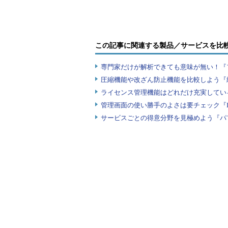
曜日を表示するTEXT関数の書式
「B2」セルに日付に合わせて「月
この記事に関連する製品／サービスを比
日曜日」の表示形式で曜日が入力される。
専門家だけが解析できても意味が無い！『
すれば、曜日の表示形式が「月、火
圧縮機能や改ざん防止機能を比較しよう『
(ddd)"」のように「()」で囲うと
ライセンス管理機能はどれだけ充実してい
示可能だ。
管理画面の使い勝手のよさは要チェック『
サービスごとの得意分野を見極めよう『パ