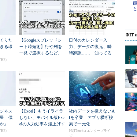
XT関数を使って日付を曜日に変換できるが、Googleスプレ
ろうか？ そこで、本Tech TIPSでは、Google
曜日を自動入力させる方法を紹介する。
＠IT e
、Googleスプレッドシート自体は個人利用、商用利
くりた
【Googleスプレッドシ
日付のカレンダー入
leスプレッドシートの保存先となるGoogleドライブ
きる環
ート時短術】行や列を
力、データの復元、瞬
め、Googleスプレッドシートを商用利用する際に
一発で選択するなど、
時翻訳……「知ってる
ace
」の加入が必要になると思われるので注意してほ
スプレッドシートの操
と差がつく」5つの便利
THE)
作を極める5つのショー
機能【Googleスプレッ
トカット
ドシート】
表示する方法
入力した日付から曜日を自動的に入力する際には、
。例えば、「A2」セルに日付を入力し、「B2」セルに曜
ジネス
【Excel】もうイライラ
社内データを扱えないA
に以下のように入力するとよい。
星 僕
しない、モバイル版Exc
Iを卒業 アプリ横断検
か』
elの入力効率を爆上げす
索で一元化
る便利ワザ5選
THE)
PR(ITmedia エンタープライ
ズ)