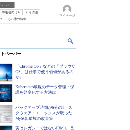
ペーパー
・中級者向けAI
その他
マイページ
ws
その他の特集
イトペーパー
「Chrome OS」などの「ブラウザ
OS」は仕事で使う価値があるの
か?
Kubernetes環境のデータ管理・保
k
護を効率化する方法は
バックアップ時間が6分の1、ス
クウェア・エニックスが取った
MySQL環境の改善策
実はレガシーではないIBM i、長