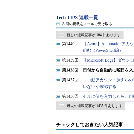
Googleスプレッドシートで曜日を自動入力
Tech TIPS 連載一覧
曜日を入力したい場合、カレンダーで曜日を
次回の掲載をメールで受け取る
なる。Googleスプレッドシートの機能を
新しい連載記事が 184 件あります
>
1440
【Azure】Automat
目次
組む（PowerShell編）
1439
【Microsoft Edg
関数を使って日付から曜日を
1438
日付から自動的に曜日を入力
表示形式を使って日付を表示
1437
ニコ動アカウント漏えいの可
オートフィルを使って自動的
いないか確認する
1436
セルに値を入力したら、自動
過去の連載記事が 1435 件あります
見積書や報告書などに日付を入力
ような場合、いちいちカレンダーで
チェックしておきたい人気記事
した日付に合わせて、曜日が自動的