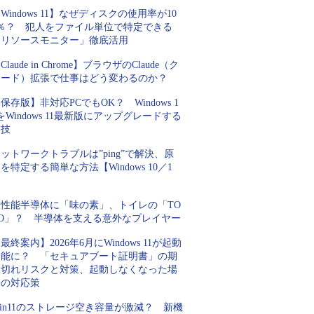
Windows 11】なぜディスクの使用率が10
0％？ 犯人をファイル単位で特定できる
「リソースモニター」徹底活用
Claude in Chrome】ブラウザのClaude（ク
ロード）拡張で仕事はどう変わるのか？
保存版】非対応PCでもOK？ Windows 1
をWindows 11最新版にアップグレードする
裏技
ットワークトラブルは”ping”で解決、原
を特定する簡単な方法【Windows 10／1
】
高性能半導体に「味の素」、トイレの「TO
TO」？ 半導体を支える意外なプレイヤー
最終案内】2026年6月にWindows 11が起動
不能に？ 「セキュアブート証明書」の期
限切れリスクと対策、起動しなくなった場
合の対応策
in11のストレージ空き容量が激減？ 新機