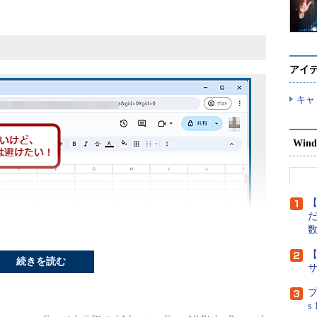
アイ
キャ
Wind
【
だ
【
続きを読む
プ
s