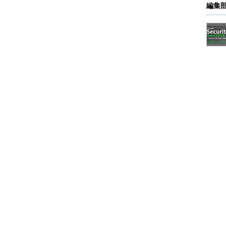
編集
を入力することが可能だ。ただし、「言語と地域」が日本語に設定され
となってしまう。
［ファイル］－［設定］を選択し、表示された「こ
ドウの［全般］タブにある「言語と地域」で［アメ
XT関数で曜日に変換すればよい。既に入力済みの
域」を変更しても影響を受けないが、編集すると「言語
しまうので注意してほしい。