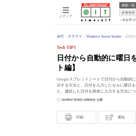
連載一覧
クラウド
メディア
AIを作
＠IT
クラウド
Windows Server Insider
日付か
Tech TIPS
日付から自動的に曜日を
ト編】
Googleスプレッドシートで日付から自動
示する方法と、日付を入力したセルに曜日を
た、連続した日付を簡単に入力する方法につ
2024年07月08日 05時00分 公開
印刷
通知