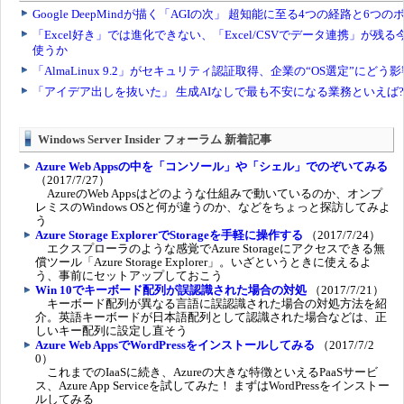
Windows Server Insider フォーラム 新着記事
Azure Web Appsの中を「コンソール」や「シェル」でのぞいてみる
（2017/7/27）
AzureのWeb Appsはどのような仕組みで動いているのか、オンプ
レミスのWindows OSと何が違うのか、などをちょっと探訪してみよ
う
Azure Storage ExplorerでStorageを手軽に操作する
（2017/7/24）
エクスプローラのような感覚でAzure Storageにアクセスできる無
償ツール「Azure Storage Explorer」。いざというときに使えるよ
う、事前にセットアップしておこう
Win 10でキーボード配列が誤認識された場合の対処
（2017/7/21）
キーボード配列が異なる言語に誤認識された場合の対処方法を紹
介。英語キーボードが日本語配列として認識された場合などは、正
しいキー配列に設定し直そう
Azure Web AppsでWordPressをインストールしてみる
（2017/7/2
0）
これまでのIaaSに続き、Azureの大きな特徴といえるPaaSサービ
ス、Azure App Serviceを試してみた！ まずはWordPressをインストー
ルしてみる