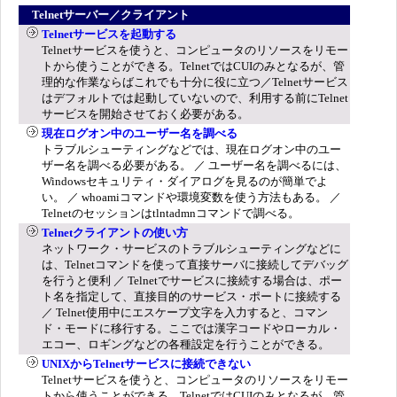
Telnetサーバー／クライアント
Telnetサービスを起動する
Telnetサービスを使うと、コンピュータのリソースをリモー
トから使うことができる。TelnetではCUIのみとなるが、管
理的な作業ならばこれでも十分に役に立つ／Telnetサービス
はデフォルトでは起動していないので、利用する前にTelnet
サービスを開始させておく必要がある。
現在ログオン中のユーザー名を調べる
トラブルシューティングなどでは、現在ログオン中のユー
ザー名を調べる必要がある。 ／ ユーザー名を調べるには、
Windowsセキュリティ・ダイアログを見るのが簡単でよ
い。 ／ whoamiコマンドや環境変数を使う方法もある。 ／
Telnetのセッションはtlntadmnコマンドで調べる。
Telnetクライアントの使い方
ネットワーク・サービスのトラブルシューティングなどに
は、Telnetコマンドを使って直接サーバに接続してデバッグ
を行うと便利 ／ Telnetでサービスに接続する場合は、ポー
ト名を指定して、直接目的のサービス・ポートに接続する
／ Telnet使用中にエスケープ文字を入力すると、コマン
ド・モードに移行する。ここでは漢字コードやローカル・
エコー、ロギングなどの各種設定を行うことができる。
UNIXからTelnetサービスに接続できない
Telnetサービスを使うと、コンピュータのリソースをリモー
トから使うことができる。TelnetではCUIのみとなるが、管