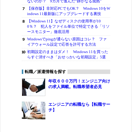
ないのか？ 9カ月で進んだ“静かなる成熟”
【保存版】非対応PCでもOK？ Windows 10をW
indows 11最新版にアップグレードする裏技
【Windows 11】なぜディスクの使用率が10
0％？ 犯人をファイル単位で特定できる「リソ
ースモニター」徹底活用
Windowsでpingが通らない原因はコレ？ ファ
イアウォール設定で応答を許可する方法
初期設定のままはダメ！ Windows 11を買った
らすぐ消すべき「おせっかいな初期設定」5選
転職／派遣情報を探す
年収６００万円！エンジニア向け
の求人満載。転職希望者必見
エンジニアの転職なら【転職サー
チ】