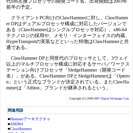
代x86互換プロセッサの開発コード名。出荷開始は2003年
前半の予定。
クライアントPC向けのClawHammerに対し、ClawHamm
er DPはデュアルプロセッサ構成に対応したバージョンで
ある（ClawHammerはシングルプロセッサ対応）。x86-64
テクノロジの採用や、メモリ・インターフェイスの内蔵、
HypreTransportの実装などといった特徴はClawHammerと共
通である。
ClawHammer DPと同世代のプロセッサとして、3ウェイ
以上のマルチプロセッサ構成に対応するサーバ／ワークス
テーション向けプロセッサ「SledgeHammer（開発コード
名）」がある。ClawHammer DPとSledgeHammerは「Optero
n」という正式なブランドが決定されている。またClawHa
mmerは「Athlon」ブランドが継承されるという。
Copyright (C) 2000-2007
Digital Advantage Corp.
関連用語
■
Hammerアーキテクチャ
■
AMD64
■
ClawHammer