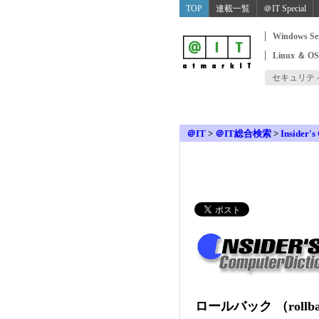
TOP
連載一覧
＠IT Special
Windows Se
Linux ＆ O
セキュリテ
＠IT
>
＠IT総合検索
>
Insider's
ロールバック （rollb