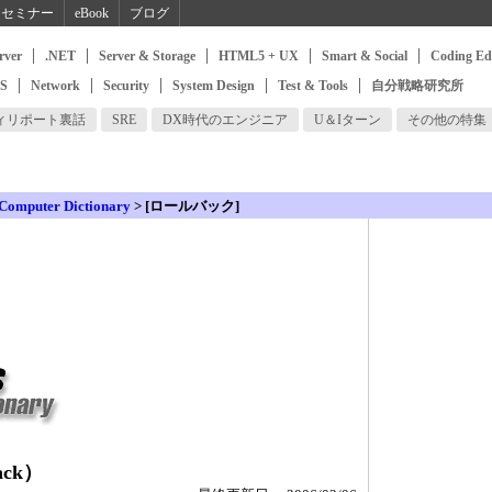
セミナー
eBook
ブログ
rver
.NET
Server & Storage
HTML5 + UX
Smart & Social
Coding Ed
SS
Network
Security
System Design
Test & Tools
自分戦略研究所
ィリポート裏話
SRE
DX時代のエンジニア
U＆Iターン
その他の特集
 Computer Dictionary
> [ロールバック]
ack）