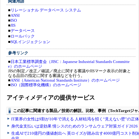
関連用語
■
リレーショナル データベース システム
■
ANSI
■
ISO
■
JIS
■
データベース
■
ロールバック
■
SQLインジェクション
参考リンク
■
日本工業標準調査会（JISC：Japanese Industrial Standards Committe
e）のホームページ
JISの制定／改正／確認／廃止に関する審議やJISマーク表示の対象と
なる品目の指定に関する審議などを行う。
■
ANSI（American National Standards Institute）のホームページ
■
ISO（国際標準化機構）のホームページ
アイティメディアの提供サービス