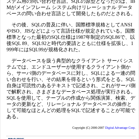
ステム用の問い合わせ言語。SQLの原型となったのは、IB
Mがメインフレーム システム向けリレーショナル データ
ベースの問い合わせ言語として開発したものだとされる。
その後、SQLの普及に伴い、国際標準規格としてANSI
やISO、JISなどによって言語仕様が規定されている。国際
標準となった最初のSQL仕様は1987年制定のSQL86で、以
後SQL 89、SQL92と時代の要請とともに仕様を拡張し、1
999年にはSQL99が規格化された。
データベースを扱う典型的なクライアント サーバ シス
テムでは、エンドユーザーが使用するクライアント側か
ら、サーバ側のデータベースに対し、SQLによる一連の問
い合わせを行い、その結果を得るという形式をとる。SQL
自身は可読性のあるテキストで記述され、これがサーバ側
で解釈され、さまざまなデータベース処理が実行される。
SQLを使用して、テーブルの作成から関係演算、検索、デ
ータの更新など、リレーショナル データベースの操作と
して可能なほとんどの処理をSQLで記述することが可能で
ある。
Copyright (C) 2000-2007
Digital Advantage Corp.