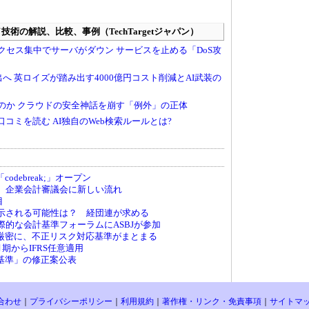
debreak;」オープン
へ、企業会計審議会に新しい流れ
目
が示される可能性は？ 経団連が求める
国際的な会計基準フォーラムにASBJが参加
厳密に、不正リスク対応基準がまとまる
月期からIFRS任意適用
基準」の修正案公表
合わせ
｜
プライバシーポリシー
｜
利用規約
｜
著作権・リンク・免責事項
｜
サイトマ