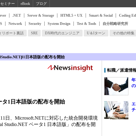
セミナー
eBook
ブログ
rver
.NET
Server & Storage
HTML5 + UX
Smart & Social
Coding Ed
SS
Network
Security
System Design
Test & Tools
自分戦略研究所
ィリポート裏話
SRE
DX時代のエンジニア
U＆Iターン
その他の特集
alStudio.NETβ1日本語版の配布を開始
転職／派遣情
年
の
.NETベータ1日本語版の配布を開始
エ
チ
日、Microsoft.NETに対応した統合開発環境
sual Studio.NET ベータ1 日本語版」の配布を開