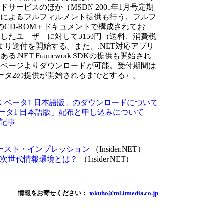
サービスのほか（MSDN 2001年1月号定期
費によるフルフィルメント提供も行う。フルフ
のCD-ROM＋ドキュメントで構成されてお
したユーザーに対して3150円（送料、消費税
より送付を開始する。また、.NET対応アプリ
NET Framework SDKの提供も開始され
ムページよりダウンロードが可能。受付期間は
（ベータ2の提供が開始されるまでとする）。
rk SDK ベータ1 日本語版」のダウンロードについて
.NET ベータ1 日本語版」配布と申し込みについて
記事
NETファースト・インプレッション
（Insider.NET）
が目指す次世代情報環境とは？
（Insider.NET）
情報をお寄せください：
tokuho@ml.itmedia.co.jp