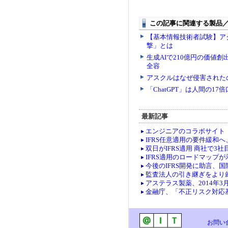
最新記事
エンジニアのコラボサイト「co
IFRS任意適用の要件緩和
双日がIFRS適用 商社で3社
IFRS適用のロードマップ
今後のIFRS開発に助言、
監査法人の引き継ぎをより
アステラス製薬、2014年3
金融庁、「不正リスク対応
お問い