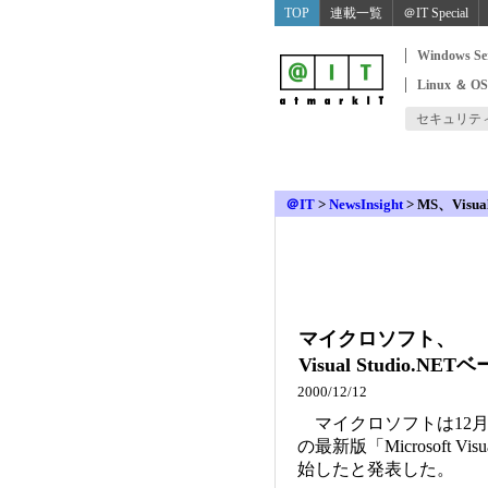
TOP
連載一覧
＠IT Special
Windows Se
Linux ＆ O
セキュリテ
＠IT
>
NewsInsight
>
MS、Visu
マイクロソフト、
Visual Studio
2000/12/12
マイクロソフトは12月11
の最新版「Microsoft Vi
始したと発表した。