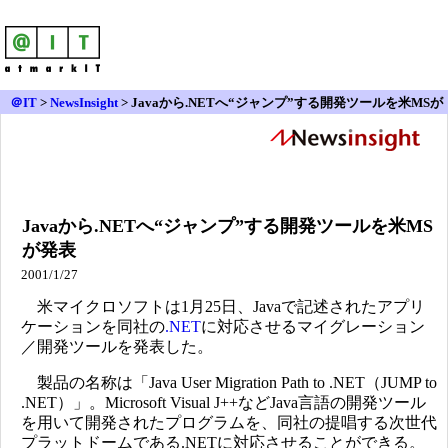
＠IT
>
NewsInsight
>
Javaから.NETへ“ジャンプ”する開発ツールを米MSが
発表
Javaから.NETへ“ジャンプ”する開発ツールを米MS
が発表
2001/1/27
米マイクロソフトは1月25日、Javaで記述されたアプリ
ケーションを同社の
.NET
に対応させるマイグレーション
／開発ツールを発表した。
製品の名称は「Java User Migration Path to .NET（JUMP to
.NET）」。Microsoft Visual J++などJava言語の開発ツール
を用いて開発されたプログラムを、同社の提唱する次世代
プラットドームである.NETに対応させることができる。