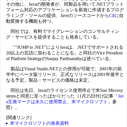
その他に、Javaの開発者が、同製品を用いて.NETプラット
フォーム対応のアプリケーションを新規に作成するプログ
ラミング・ツールの提供、Javeのソースコードから
C♯
に自
動変換する機能も持つ。
同社では、有料でマイグレーションのコンサルティン
グ・サービスを提供することも発表している。
「“JUMP to .NET”によりJavaは、.NETでサポートされる
20以上の言語に加わることになる」と同社のVice President
of Platform StrategyのSanjay Parthsarathyは述べている。
製品はVisual Studio.NETとの併用が可能で、2001年の前
半中にベータ版リリース、正式なリリースは2001年後半と
なる予定。製品・サービスの価格は未定。
同社は先日、Javaのライセンス使用停止で米Sun Microsy
stemsと同意に至ったばかりだった（1月25日付け記事「
Jav
a互換マークは永久に使用禁止、米マイクロソフト
」参
照）。
[関連リンク]
米マイクロソフトの発表資料