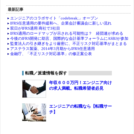
最新記事
エンジニアのコラボサイト「codebreak;」オープン
IFRS任意適用の要件緩和へ、企業会計審議会に新しい流れ
双日がIFRS適用 商社で3社目
IFRS適用のロードマップが示される可能性は？ 経団連が求める
今後のIFRS開発に助言、国際的な会計基準フォーラムにASBJが参加
監査法人の引き継ぎをより厳密に、不正リスク対応基準がまとまる
アステラス製薬、2014年3月期からIFRS任意適用
金融庁、「不正リスク対応基準」の修正案公表
転職／派遣情報を探す
年収６００万円！エンジニア向け
の求人満載。転職希望者必見
エンジニアの転職なら【転職サー
チ】