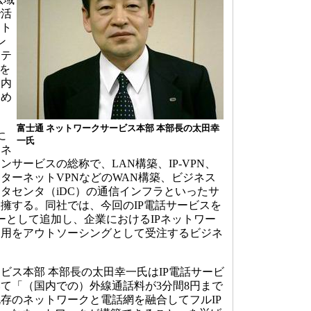
で活
ット
ン
リテ
境を
国内
初め
富士通 ネットワークサービス本部 本部長の太田幸
に
一氏
けネ
サービスの総称で、LAN構築、IP-VPN、
ターネットVPNなどのWAN構築、ビジネス
タセンタ（iDC）の通信インフラといったサ
擁する。同社では、今回のIP電話サービスを
ューとして追加し、企業におけるIPネットワー
運用をアウトソーシングとして受注するビジネ
。
ス本部 本部長の太田幸一氏はIP電話サービ
て「（国内での）外線通話料が3分間8円まで
存のネットワークと電話網を融合してフルIP