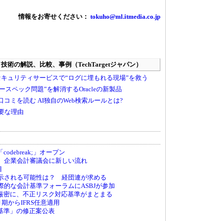
情報をお寄せください：
tokuho@ml.itmedia.co.jp
debreak;」オープン
へ、企業会計審議会に新しい流れ
目
が示される可能性は？ 経団連が求める
国際的な会計基準フォーラムにASBJが参加
厳密に、不正リスク対応基準がまとまる
月期からIFRS任意適用
基準」の修正案公表