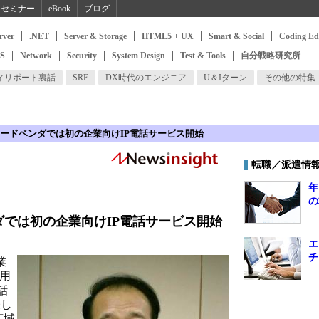
セミナー
eBook
ブログ
rver
.NET
Server & Storage
HTML5 + UX
Smart & Social
Coding Ed
SS
Network
Security
System Design
Test & Tools
自分戦略研究所
ィリポート裏話
SRE
DX時代のエンジニア
U＆Iターン
その他の特集
ードベンダでは初の企業向けIP電話サービス開始
転職／派遣情
年
の
では初の企業向けIP電話サービス開始
エ
チ
業
運用
話
表し
広域