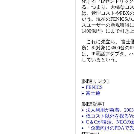
化する『IPセントリッ
る。つまり、大幅なコ
は、管理コストやPBX
いう。現在のFENICSのユ
スユーザーの新規獲得に
1400億円）にまで引
これに先立ち、 富士通社
所）を対象に3600台の
は、IP電話アダプタ、ハ
しているという。
[関連リンク]
FENICS
富士通
[関連記事]
法人利用が急増、200
低コスト以外を探るVo
C＆Cが復活、NEC
「企業向けのPDAで
ITNews）