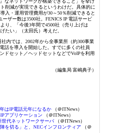
ク』なネットワークが構築できること」を挙げ
スト削減が実現できるというわけだ。具体的に
の導入・運用管理費用が30～50％削減できると
ーザー数は3500社。FENICS IP 電話サービ
より、「今後3年間で4500社（売り上げは
き上げたい」（太田氏）考えだ。
内では、2002年から全事業所（約300事業
IP電話を導入を開始した。すでに多くの社員
ンドセット／ヘッドセットなどでVoIPを利用
（編集局 富嶋典子）
3年はIP電話元年になるか
（＠ITNews）
IPアプリケーション
（＠ITNews）
の新世代ネットワークサーバ
（＠ITNews）
先陣を切る」と、NECインフロンティア
（＠