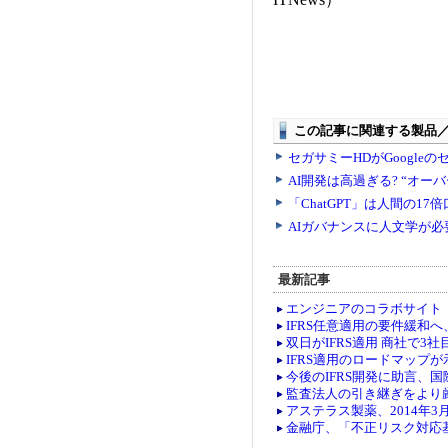
最新記事
エンジニアのコラボサイト「co
IFRS任意適用の要件緩和
双日がIFRS適用 商社で3社
IFRS適用のロードマップ
今後のIFRS開発に助言、
監査法人の引き継ぎをより
アステラス製薬、2014年3
金融庁、「不正リスク対応