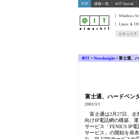
TOP
連載一覧
＠IT Special
Windows Se
Linux ＆ O
セキュリテ
＠IT
>
NewsInsight
>
富士通、ハ
富士通、ハードベンダ
2003/3/1
富士通は2月27日、企
向けIP電話網の構築、
サービス「FENICS IP電
サービス」の開始を発
た。IP-VPNサービスや