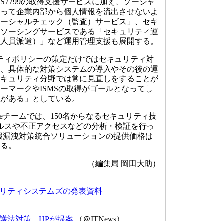
BS7799の取得支援サービスに加え、ソーシャ
よって企業内部から個人情報を流出させないよ
ソーシャルチェック（監査）サービス」、セキ
トソーシングサービスである「セキュリティ運
・人員派遣）」など運用管理支援も展開する。
ティポリシーの策定だけではセキュリティ対
り、具体的な対策システムの導入やその後の運
セキュリティ分野では常に見直しをすることが
ーマークやISMSの取得がゴールとなってし
題がある」としている。
ceチームでは、150名からなるセキュリティ技
ウイルスや不正アクセスなどの分析・検証を行っ
人情報漏洩対策統合ソリューションの提供価格は
いる。
（編集局 岡田大助）
リティシステムズの発表資料
護法対策、HPが提案
（＠ITNews）