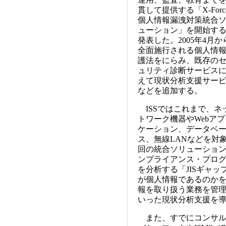
貫して提供する「X-Forc
個人情報漏洩対策統合
ューション」を開始す
発表した。2005年4月か
全面施行される個人情
護法をにらみ、既存の
ュリティ診断サービス
えて現状分析支援サー
などを追加する。
ISSではこれまで、ネ
トワーク機器やWebアプ
ケーション、データベ
ス、無線LANなどを対
回の統合ソリューションでは
ンプライアンス・プロ
を分析する「JISギャ
が個人情報であるのか
報を取り扱う業務を管
いった現状分析支援を
また、すでにコンサル