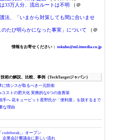
は33万人分、流出ルートは不明
（＠
護法、「いまから対策しても間に合いませ
このたび明らかになった事実」について
（＠
情報をお寄せください：
tokuho@ml.itmedia.co.jp
debreak;」オープン
へ、企業会計審議会に新しい流れ