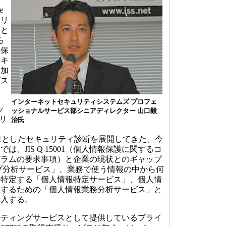
e
ソリ
ると
ら
報保
セキ
に加
ビス
インターネットセキュリティシステムズ プロフェ
ッ
ッショナルサービス部シニアディレクター 山口毅
リ
治氏
ー
象としたセキュリティ診断を展開してきた。今
、JIS Q 15001（個人情報保護に関するコ
グラムの要求事項）と企業の現状とのギャップ
ップ分析サービス」、業務で使う情報の中から何
を特定する「個人情報特定サービス」、個人情
理するための「個人情報業務分析サービス」と
導入する。
ティングサービスとして提供しているプライ