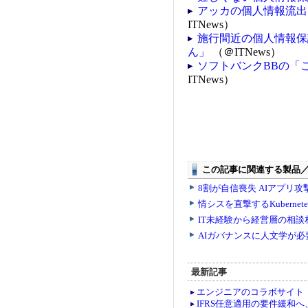
アッカの個人情報流出
ITNews）
施行間近の個人情報保
ん」
（＠ITNews）
ソフトバンクBBの「
ITNews）
最新記事
エンジニアのコラボサイト「co
IFRS任意適用の要件緩和