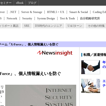
セミナー
eBook
ブログ
rver
.NET
Server & Storage
HTML5 + UX
Smart & Social
Coding Ed
SS
Network
Security
System Design
Test & Tools
自分戦略研究所
ィリポート裏話
SRE
DX時代のエンジニア
U＆Iターン
その他の特集
チーム「X-Force」、個人情報漏えいを防ぐ
転職／派遣情
年
の
-Force」、個人情報漏えいを防ぐ
エ
チ
リ
は9
い
築、
を一