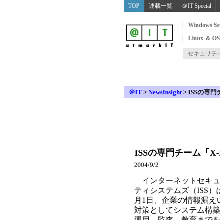
TOP
連載一覧
＠IT Special
Windows Se
Linux ＆ O
セキュリテ
＠IT
>
NewsInsight
>
ISSの専門
ISSの専門チーム「X
2004/9/2
インターネットセキュ
ティシステムズ（ISS）
月1日、企業の情報漏え
対策としてシステム構
運用、監査、教育まで