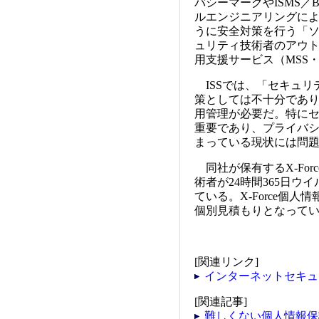
バシーマークやISMS／
ルエンジニアリングに
うに安全対策を行う「
ュリティ技術者のアウ
用支援サービス（MSS
ISSでは、「セキュリ
策としては不十分であ
用管理が必要だ。特に
重要であり、プライバシ
まっている現状には問
同社が保有するX-For
術者が24時間365日
ている。X-Force個
個別見積もりとなって
[関連リンク]
インターネットセキュ
[関連記事]
難しくない個人情報保