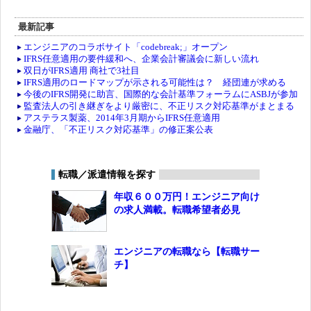
最新記事
エンジニアのコラボサイト「codebreak;」オープン
IFRS任意適用の要件緩和へ、企業会計審議会に新しい流れ
双日がIFRS適用 商社で3社目
IFRS適用のロードマップが示される可能性は？ 経団連が求める
今後のIFRS開発に助言、国際的な会計基準フォーラムにASBJが参加
監査法人の引き継ぎをより厳密に、不正リスク対応基準がまとまる
アステラス製薬、2014年3月期からIFRS任意適用
金融庁、「不正リスク対応基準」の修正案公表
転職／派遣情報を探す
年収６００万円！エンジニア向け
の求人満載。転職希望者必見
エンジニアの転職なら【転職サー
チ】