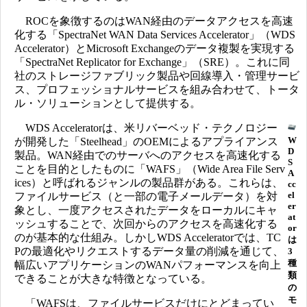
ROCを象徴するのはWAN経由のデータアクセスを高速
化する「SpectraNet WAN Data Services Accelerator」（WDS
Accelerator）とMicrosoft Exchangeのデータ複製を実現する
「SpectraNet Replicator for Exchange」（SRE）。これに同
社のストレージファブリック製品や回線導入・管理サービ
ス、プロフェッショナルサービスを組み合わせて、トータ
ル・ソリューションとして提供する。
WDS Acceleratorは、米リバーベッド・テクノロジー
W
が開発した「Steelhead」のOEMによるアプライアンス
D
製品。WAN経由でのサーバへのアクセスを高速化する
S
ことを目的としたものに「WAFS」（Wide Area File Serv
A
ices）と呼ばれるジャンルの製品群がある。これらは、
cc
el
ファイルサービス（と一部の電子メールデータ）を対
er
象とし、一度アクセスされたデータをローカルにキャ
at
ッシュすることで、次回からのアクセスを高速化する
or
のが基本的な仕組み。しかしWDS Acceleratorでは、TC
は
Pの最適化やリクエストするデータ量の削減を通じて、
3
種
幅広いアプリケーションのWANパフォーマンスを向上
類
できることが大きな特徴となっている。
の
モ
「WAFSは、ファイルサービスだけにとどまってい