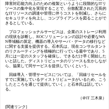
障害対応能力向上のための複製というように段階的なITリ
ソースの集中化を実現することで、分散配置された冗長的
なITリソースの調達や管理に伴うコストを削減し、さらに
セキュリティを向上し、コンプライアンスを図ることがで
きるとしている。
プロフェッショナルサービスは、企業のストレージ利用
の現状を診断し、ROCソリューションの設計や必要なWA
N帯域幅の算定、機器の導入やサーバ・データの移行など
に関する支援を提供する。石本氏は、現在コンサルタント
のリクルーティングを積極的に行っている最中であり、5
月には一定のスタッフを確保し、できるだけ早く開始した
いと話した。ディストリビュータのリソースも生かしなが
ら、協業して同サービスを提供していくという。
回線導入・管理サービスについては、「回線リセールを
すでに実施しているディストリビュータがいるため、こう
したところを通じて提供していく」と石本氏は話してい
る。
（＠IT 三木泉）
[関連リンク]