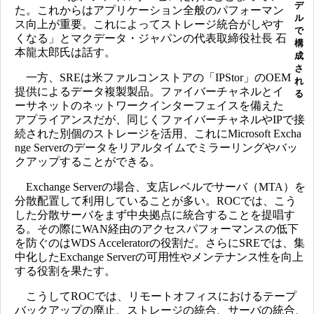
デ
た。これからはアプリケーション全般のパフォーマン
ル
ス向上が重要。これによってストレージ統合がしやす
で
くなる」とマクデータ・ジャパンの代表取締役社長 石
構
本龍太郎氏は話す。
成
さ
一方、SREは米ファルコンストアの「IPStor」のOEM
れ
提供によるデータ複製製品。ファイバーチャネルとイ
る
ーサネットのネットワークインターフェイスを備えた
アプライアンスだが、同じくファイバーチャネルやIPで接
続された別個のストレージを活用、これにMicrosoft Excha
nge Serverのデータをリアルタイムでミラーリングやバッ
クアップすることができる。
Exchange Serverの場合、支店レベルでサーバ（MTA）を
分散配置して利用していることが多い。ROCでは、こう
した分散サーバをまず中央拠点に統合することを提唱す
る。その際にWAN経由のアクセスパフォーマンスの低下
を防ぐのはWDS Acceleratorの役割だ。さらにSREでは、集
中化したExchange Serverの可用性やメンテナンス性を向上
する役割を果たす。
こうしてROCでは、リモートオフィスにおけるテープ
バックアップの廃止、ストレージの統合、サーバの統合、