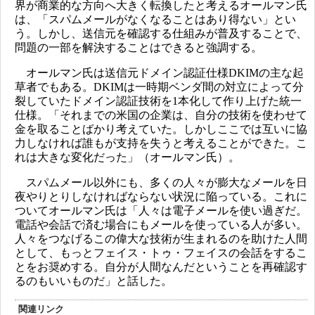
界が商業的な方向へ大きく転換したと考えるオールマン氏
は、「スパムメールがなくなることはあり得ない」とい
う。しかし、送信元を確認する仕組みが普及することで、
問題の一部を解決することはできると強調する。
オールマン氏は送信元ドメイン認証仕様DKIMの主な起
草者でもある。DKIMは一時期ベンダ間の対立によって分
裂していたドメイン認証技術を1本化して作り上げた統一
仕様。「それまでの米国の企業は、自分の技術を使わせて
金を取ることばかり考えていた。しかしここでは互いに協
力しなければ誰もが支持を失うと考えることができた。こ
れは大きな変化だった」（オールマン氏）。
スパムメール以外にも、多くの人々が膨大なメールを日
夜やりとりしなければならない状況に陥っている。これに
ついてオールマン氏は「人々は電子メールを使い過ぎだ。
電話や会話で済む場合にもメールを使っている人が多い。
人々をつなげるこの偉大な技術が生まれるのを助けた人間
として、もっとフェイス・トゥ・フェイスの会話をするこ
とをお奨めする。自分が人間なんだということを再確認す
るのもいいものだ」と話した。
関連リンク