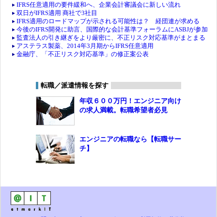
IFRS任意適用の要件緩和へ、企業会計審議会に新しい流れ
双日がIFRS適用 商社で3社目
IFRS適用のロードマップが示される可能性は？ 経団連が求める
今後のIFRS開発に助言、国際的な会計基準フォーラムにASBJが参加
監査法人の引き継ぎをより厳密に、不正リスク対応基準がまとまる
アステラス製薬、2014年3月期からIFRS任意適用
金融庁、「不正リスク対応基準」の修正案公表
転職／派遣情報を探す
年収６００万円！エンジニア向け
の求人満載。転職希望者必見
エンジニアの転職なら【転職サー
チ】