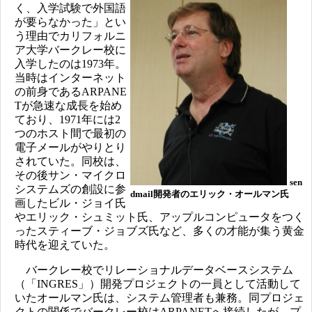
く、入学試験で外国語
が要らなかった」とい
う理由でカリフォルニ
ア大学バークレー校に
入学したのは1973年。
当時はインターネット
の前身であるARPANE
Tが急速な成長を始め
ており、1971年には2
つのホスト間で最初の
電子メールがやりとり
されていた。同校は、
その後サン・マイクロ
sen
システムズの創設に参
dmail開発者のエリック・オールマン氏
画したビル・ジョイ氏
やエリック・シュミット氏、アップルコンピュータをつく
ったスティーブ・ジョブズ氏など、多くの才能が集う黄金
時代を迎えていた。
バークレー校でリレーショナルデータベースシステム
（「INGRES」）開発プロジェクトの一員として活動して
いたオールマン氏は、システム管理者も兼務。同プロジェ
クトの関係でバークレー校はARPANETへ接続したが、プ