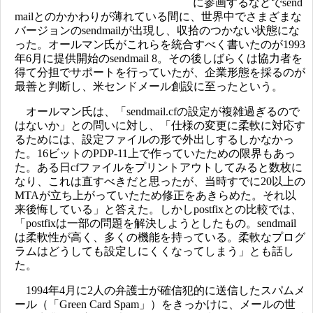
に参画するなどでsend
mailとのかかわりが薄れている間に、世界中でさまざまな
バージョンのsendmailが出現し、収拾のつかない状態にな
った。オールマン氏がこれらを統合すべく書いたのが1993
年6月に提供開始のsendmail 8。その後しばらくは協力者を
得て分担でサポートを行っていたが、企業形態を採るのが
最善と判断し、米センドメール創設に至ったという。
オールマン氏は、「sendmail.cfの設定が複雑過ぎるので
はないか」との問いに対し、「仕様の変更に柔軟に対応す
るためには、設定ファイルの形で外出しするしかなかっ
た。16ビットのPDP-11上で作っていたための限界もあっ
た。ある日cfファイルをプリントアウトしてみると数枚に
なり、これは直すべきだと思ったが、当時すでに20以上の
MTAが立ち上がっていたため修正をあきらめた。それ以
来後悔している」と答えた。しかしpostfixとの比較では、
「postfixは一部の問題を解決しようとしたもの。sendmail
は柔軟性が高く、多くの機能を持っている。柔軟なプログ
ラムはどうしても設定しにくくなってしまう」とも話し
た。
1994年4月に2人の弁護士が確信犯的に送信したスパムメ
ール（「Green Card Spam」）をきっかけに、メールの世