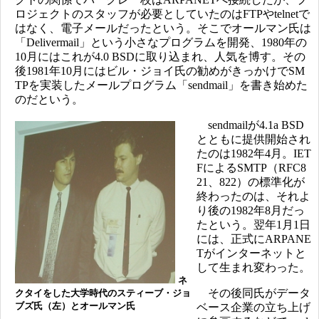
ロジェクトのスタッフが必要としていたのはFTPやtelnetで
はなく、電子メールだったという。そこでオールマン氏は
「Delivermail」という小さなプログラムを開発、1980年の
10月にはこれが4.0 BSDに取り込まれ、人気を博す。その
後1981年10月にはビル・ジョイ氏の勧めがきっかけでSM
TPを実装したメールプログラム「sendmail」を書き始めた
のだという。
sendmailが4.1a BSD
とともに提供開始され
たのは1982年4月。IET
FによるSMTP（RFC8
21、822）の標準化が
終わったのは、それよ
り後の1982年8月だっ
たという。翌年1月1日
には、正式にARPANE
Tがインターネットと
して生まれ変わった。
ネ
その後同氏がデータ
クタイをした大学時代のスティーブ・ジョ
ブズ氏（左）とオールマン氏
ベース企業の立ち上げ