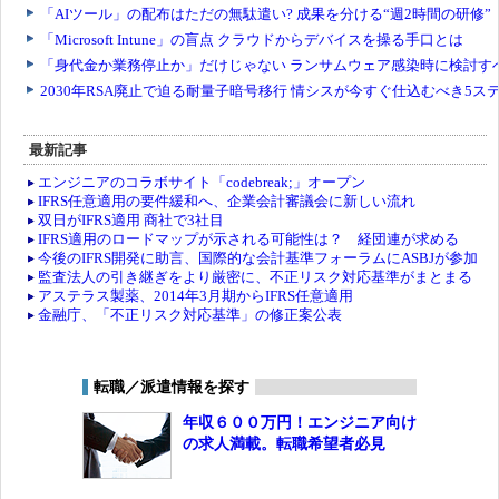
最新記事
エンジニアのコラボサイト「codebreak;」オープン
IFRS任意適用の要件緩和へ、企業会計審議会に新しい流れ
双日がIFRS適用 商社で3社目
IFRS適用のロードマップが示される可能性は？ 経団連が求める
今後のIFRS開発に助言、国際的な会計基準フォーラムにASBJが参加
監査法人の引き継ぎをより厳密に、不正リスク対応基準がまとまる
アステラス製薬、2014年3月期からIFRS任意適用
金融庁、「不正リスク対応基準」の修正案公表
転職／派遣情報を探す
年収６００万円！エンジニア向け
の求人満載。転職希望者必見