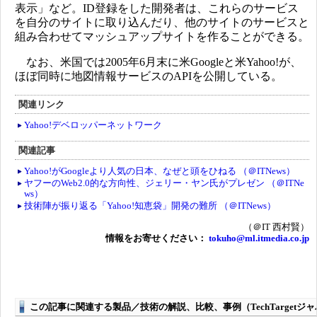
表示」など。ID登録をした開発者は、これらのサービス
を自分のサイトに取り込んだり、他のサイトのサービスと
組み合わせてマッシュアップサイトを作ることができる。
なお、米国では2005年6月末に米Googleと米Yahoo!が、
ほぼ同時に地図情報サービスのAPIを公開している。
関連リンク
Yahoo!デベロッパーネットワーク
関連記事
Yahoo!がGoogleより人気の日本、なぜと頭をひねる （＠ITNews）
ヤフーのWeb2.0的な方向性、ジェリー・ヤン氏がプレゼン （＠ITNe
ws）
技術陣が振り返る「Yahoo!知恵袋」開発の難所 （＠ITNews）
（＠IT 西村賢）
情報をお寄せください：
tokuho@ml.itmedia.co.jp