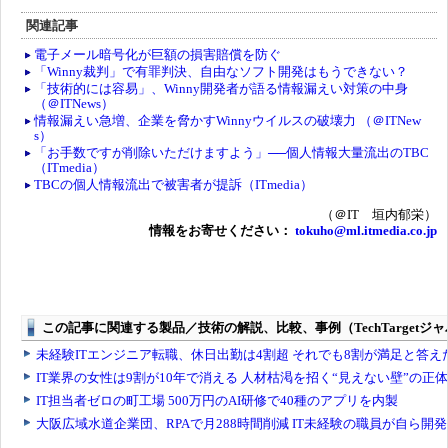
関連記事
電子メール暗号化が巨額の損害賠償を防ぐ
「Winny裁判」で有罪判決、自由なソフト開発はもうできない？
「技術的には容易」、Winny開発者が語る情報漏えい対策の中身
（＠ITNews）
情報漏えい急増、企業を脅かすWinnyウイルスの破壊力 （＠ITNew
s）
「お手数ですが削除いただけますよう」──個人情報大量流出のTBC
（ITmedia）
TBCの個人情報流出で被害者が提訴（ITmedia）
（＠IT 垣内郁栄）
情報をお寄せください：
tokuho@ml.itmedia.co.jp