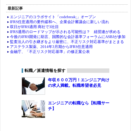
最新記事
エンジニアのコラボサイト「codebreak;」オープン
IFRS任意適用の要件緩和へ、企業会計審議会に新しい流れ
双日がIFRS適用 商社で3社目
IFRS適用のロードマップが示される可能性は？ 経団連が求める
今後のIFRS開発に助言、国際的な会計基準フォーラムにASBJが参加
監査法人の引き継ぎをより厳密に、不正リスク対応基準がまとまる
アステラス製薬、2014年3月期からIFRS任意適用
金融庁、「不正リスク対応基準」の修正案公表
転職／派遣情報を探す
年収６００万円！エンジニア向け
の求人満載。転職希望者必見
エンジニアの転職なら【転職サー
チ】