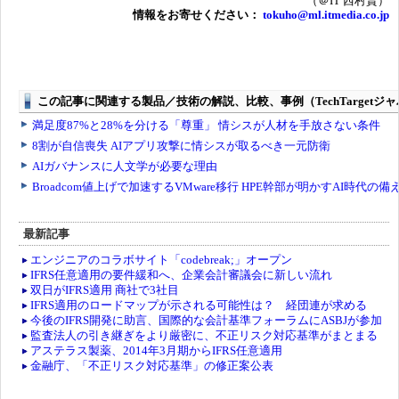
（＠IT 西村賢）
情報をお寄せください：
tokuho@ml.itmedia.co.jp
最新記事
エンジニアのコラボサイト「codebreak;」オープン
IFRS任意適用の要件緩和へ、企業会計審議会に新しい流れ
双日がIFRS適用 商社で3社目
IFRS適用のロードマップが示される可能性は？ 経団連が求める
今後のIFRS開発に助言、国際的な会計基準フォーラムにASBJが参加
監査法人の引き継ぎをより厳密に、不正リスク対応基準がまとまる
アステラス製薬、2014年3月期からIFRS任意適用
金融庁、「不正リスク対応基準」の修正案公表