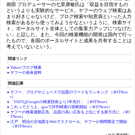
画部 プロデューサーの七里康敏氏は「収益を目指すもの
というよりも実験的なサービス。ヤフーのウェブ検索はあ
まり好きじゃないけど、ブログ検索や知恵袋といった人力
検索があるから使ってみようかなというように、検索サイ
ト、ポータルサイト全体としての集客力アップにつなげた
い」と話した。また、今回の検索機能の開発は国内で行っ
たもので、各国のポータルサイトと成果を共有することは
考えていないという。
関連リンク
Yahoo!ブログ検索
ヤフーの発表資料
関連記事
ヤフー、ブログやニュースで話題のワードをランキング （＠ITNew
s）
「FASTはGoogleの検索技術より2年先行」 （＠ITNews）
これってどうよ、gooで評判検索の実験開始 （＠ITNews）
ヤフーの検索連動広告、品質の高い広告を上位にする新方式に （＠I
TNews）
江戸、明治の古地図をWebでスクロール、ヤフーが期間限定で開始
（＠ITNews）