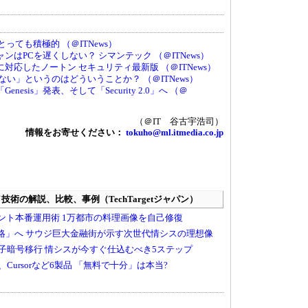
っても積極的 （＠ITNews）
はPCを遅くしない？ シマンテック （＠ITNews）
対応したノートン セキュリティ最新版 （＠ITNews）
い」というのはどういうことか？ （＠ITNews）
esis」発表、そして「Security 2.0」へ （＠
（＠IT 谷古宇浩司）
情報をお寄せください：
tokuho@ml.itmedia.co.jp