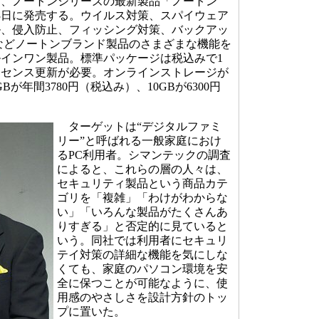
日、ノートンシリーズの最新製品「ノートン
月23日に発売する。ウイルス対策、スパイウェア
ル、侵入防止、フィッシング対策、バックアッ
などノートンブランド製品のさまざまな機能を
インワン製品。標準パッケージは税込みで1
ライセンス更新が必要。オンラインストレージが
Bが年間3780円（税込み）、10GBが6300円
ターゲットは“デジタルファミ
リー”と呼ばれる一般家庭におけ
るPC利用者。シマンテックの調査
によると、これらの層の人々は、
セキュリティ製品という商品カテ
ゴリを「複雑」「わけがわからな
い」「いろんな製品がたくさんあ
りすぎる」と否定的に見ていると
いう。同社では利用者にセキュリ
テイ対策の詳細な機能を気にしな
くても、家庭のパソコン環境を安
全に保つことが可能なように、使
用感のやさしさを設計方針のトッ
プに置いた。