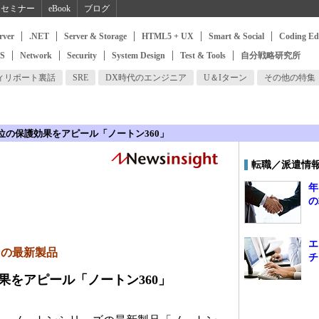
セミナー
eBook
ブログ
rver
.NET
Server & Storage
HTML5 + UX
Smart & Social
Coding Ed
SS
Network
Security
System Design
Test & Tools
自分戦略研究所
ィリポート裏話
SRE
DX時代のエンジニア
U＆Iターン
その他の特集
方位の保護効果をアピール「ノートン360」
転職／派遣情
年
の
エ
ンの最新製品
チ
効果をアピール「ノートン360」