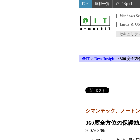
TOP
連載一覧
＠IT Special
Windows Se
Linux ＆ O
セキュリテ
＠IT
>
NewsInsight
>
360度全
シマンテック、ノート
360度全方位の保護
2007/03/06