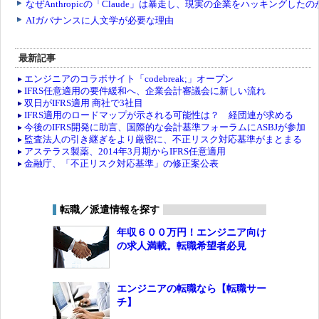
最新記事
エンジニアのコラボサイト「codebreak;」オープン
IFRS任意適用の要件緩和へ、企業会計審議会に新しい流れ
双日がIFRS適用 商社で3社目
IFRS適用のロードマップが示される可能性は？ 経団連が求める
今後のIFRS開発に助言、国際的な会計基準フォーラムにASBJが参加
監査法人の引き継ぎをより厳密に、不正リスク対応基準がまとまる
アステラス製薬、2014年3月期からIFRS任意適用
金融庁、「不正リスク対応基準」の修正案公表
転職／派遣情報を探す
年収６００万円！エンジニア向け
の求人満載。転職希望者必見
エンジニアの転職なら【転職サー
チ】