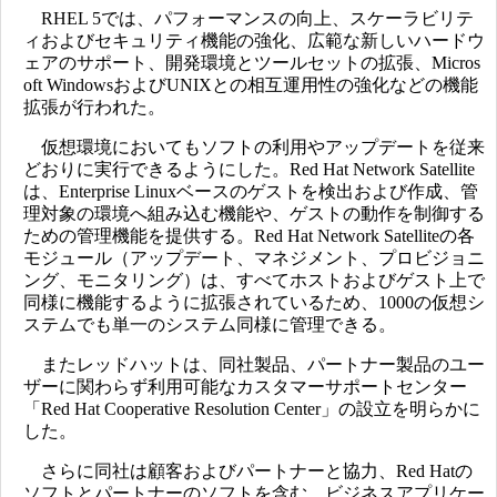
RHEL 5では、パフォーマンスの向上、スケーラビリテ
ィおよびセキュリティ機能の強化、広範な新しいハードウ
ェアのサポート、開発環境とツールセットの拡張、Micros
oft WindowsおよびUNIXとの相互運用性の強化などの機能
拡張が行われた。
仮想環境においてもソフトの利用やアップデートを従来
どおりに実行できるようにした。Red Hat Network Satellite
は、Enterprise Linuxベースのゲストを検出および作成、管
理対象の環境へ組み込む機能や、ゲストの動作を制御する
ための管理機能を提供する。Red Hat Network Satelliteの各
モジュール（アップデート、マネジメント、プロビジョニ
ング、モニタリング）は、すべてホストおよびゲスト上で
同様に機能するように拡張されているため、1000の仮想シ
ステムでも単一のシステム同様に管理できる。
またレッドハットは、同社製品、パートナー製品のユー
ザーに関わらず利用可能なカスタマーサポートセンター
「Red Hat Cooperative Resolution Center」の設立を明らかに
した。
さらに同社は顧客およびパートナーと協力、Red Hatの
ソフトとパートナーのソフトを含む、ビジネスアプリケー