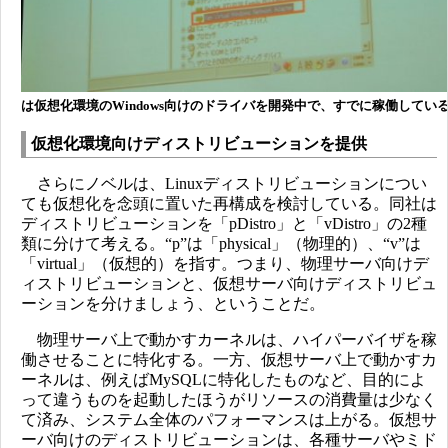
は仮想化環境のWindows向けのドライバを開発中で、すでに稼働してい
仮想化環境向けディストリビューションを提供
さらにノベルは、Linuxディストリビューションについ
ても仮想化を念頭に置いた再構成を検討している。同社は
ディストリビューションを「pDistro」と「vDistro」の2種
類に分けて考える。“p”は「physical」（物理的）、“v”は
「virtual」（仮想的）を指す。つまり、物理サーバ向けデ
ィストリビューションと、仮想サーバ向けディストリビュ
ーションを分けましょう、ということだ。
物理サーバ上で動かすカーネルは、ハイパーバイザを稼
働させることに特化する。一方、仮想サーバ上で動かすカ
ーネルは、例えばMySQLに特化したものなど、目的によ
って違うものを起動したほうがリソースの消費量は少なく
て済み、システム全体のパフォーマンスは上がる。仮想サ
ーバ向けのディストリビューションは、各種サーバやミド