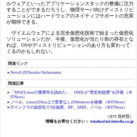
ルウェアといったアプリケーションスタックの整備に注力
することができるだろうし、物理サーバ向けディストリビ
ューションにはハードウェアのネイティブサポートの充実
が期待できる。
ヴイエムウェアによる完全仮想化技術で始まった仮想化
ソリューションだが、今後、仮想化が当たり前の存在とな
れば、OSやディストリビューションのあり方も変わって
くるのかもしれない。
関連リンク
Novell ZENworks Orchestrator
関連記事
「MSがLinuxの重要性を認めた」、OSDLが“歴史的提携”を評価 （＠
ITNews）
ノベル、LinuxのXen上で変更なしのWindowsを稼働 （＠ITNews）
ITインフラの仮想化で3社協業、HP、AMD、ノベル （＠ITNews）
（＠IT 西村賢）
情報をお寄せください：
tokuho@ml.itmedia.co.jp