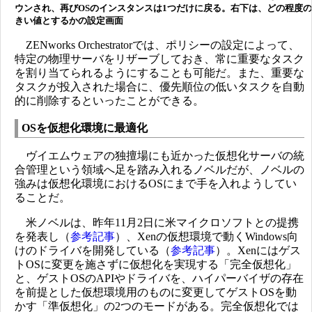
ウンされ、再びOSのインスタンスは1つだけに戻る。右下は、どの程度
きい値とするかの設定画面
ZENworks Orchestratorでは、ポリシーの設定によって、
特定の物理サーバをリザーブしておき、常に重要なタスク
を割り当てられるようにすることも可能だ。また、重要な
タスクが投入された場合に、優先順位の低いタスクを自動
的に削除するといったことができる。
OSを仮想化環境に最適化
ヴイエムウェアの独擅場にも近かった仮想化サーバの統
合管理という領域へ足を踏み入れるノベルだが、ノベルの
強みは仮想化環境におけるOSにまで手を入れようしてい
ることだ。
米ノベルは、昨年11月2日に米マイクロソフトとの提携
を発表し（
参考記事
）、Xenの仮想環境で動くWindows向
けのドライバを開発している（
参考記事
）。Xenにはゲス
トOSに変更を施さずに仮想化を実現する「完全仮想化」
と、ゲストOSのAPIやドライバを、ハイパーバイザの存在
を前提とした仮想環境用のものに変更してゲストOSを動
かす「準仮想化」の2つのモードがある。完全仮想化では