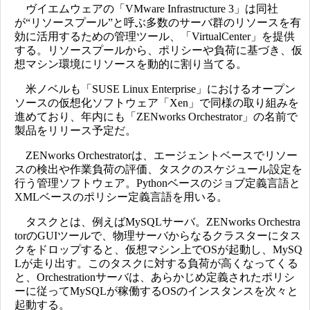
ヴイエムウェアの「VMware Infrastructure 3」は同社
が“リソースプール”と呼ぶ多数のサーバ群のリソースを有
効に活用するための管理ツール、「VirtualCenter」を提供
する。リソースプールから、ポリシーや負荷に基づき、仮
想マシン環境にリソースを動的に割り当てる。
米ノベルも「SUSE Linux Enterprise」におけるオープン
ソースの仮想化ソフトウェア「Xen」で同様の取り組みを
進めており、年内にも「ZENworks Orchestrator」の名前で
製品をリリース予定だ。
ZENworks Orchestratorは、エージェントベースでリソー
スの検出や作業負荷の評価、タスクのスケジュール設定を
行う管理ソフトウェア。Pythonベースのジョブ定義言語と
XMLベースのポリシー定義言語を用いる。
タスクとは、例えばMySQLサーバ。ZENworks Orchestra
torのGUIツールで、物理サーバからなるクラスターにタス
クをドロップすると、仮想マシン上でOSが起動し、MySQ
Lが走り出す。このタスクに対する負荷が高くなってくる
と、Orchestrationサーバは、あらかじめ定義されたポリシ
ーに従ってMySQLが稼働するOSのインスタンスを次々と
起動する。