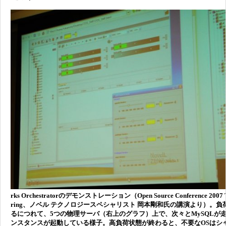
rks Orchestratorのデモンストレーション（Open Source Conference 2007 T
ring、ノベル テクノロジースペシャリスト 岡本剛和氏の講演より）。負
るにつれて、5つの物理サーバ（右上のグラフ）上で、次々とMySQLが走
ンスタンスが起動している様子。高負荷状態が終わると、不要なOSはシ