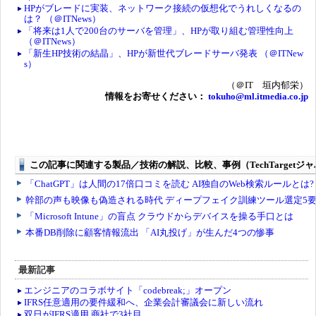
HPがブレードに実装、ネットワーク接続の仮想化でうれしくなるの
は？ （＠ITNews）
「将来は1人で200台のサーバを管理」、HPが取り組む管理性向上
（＠ITNews）
「新生HP技術の結晶」、HPが新世代ブレードサーバ発表 （＠ITNew
s）
（＠IT 垣内郁栄）
情報をお寄せください：
tokuho@ml.itmedia.co.jp
最新記事
エンジニアのコラボサイト「codebreak;」オープン
IFRS任意適用の要件緩和へ、企業会計審議会に新しい流れ
双日がIFRS適用 商社で3社目