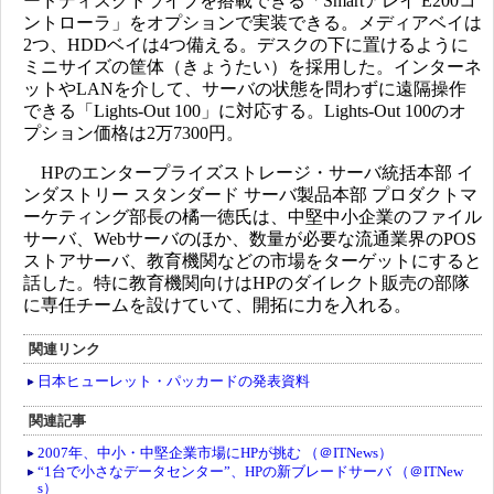
ードディスクドライブを搭載できる「Smartアレイ E200コ
ントローラ」をオプションで実装できる。メディアベイは
2つ、HDDベイは4つ備える。デスクの下に置けるように
ミニサイズの筐体（きょうたい）を採用した。インターネ
ットやLANを介して、サーバの状態を問わずに遠隔操作
できる「Lights-Out 100」に対応する。Lights-Out 100のオ
プション価格は2万7300円。
HPのエンタープライズストレージ・サーバ統括本部 イ
ンダストリー スタンダード サーバ製品本部 プロダクトマ
ーケティング部長の橘一徳氏は、中堅中小企業のファイル
サーバ、Webサーバのほか、数量が必要な流通業界のPOS
ストアサーバ、教育機関などの市場をターゲットにすると
話した。特に教育機関向けはHPのダイレクト販売の部隊
に専任チームを設けていて、開拓に力を入れる。
関連リンク
日本ヒューレット・パッカードの発表資料
関連記事
2007年、中小・中堅企業市場にHPが挑む （＠ITNews）
“1台で小さなデータセンター”、HPの新ブレードサーバ （＠ITNew
s）