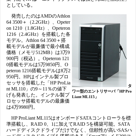
としている。
発売したのはAMDのAthlon
64 3500＋（2.2GHz）、Opeter
on 1210（1.8GHz）、Opeteron
1216（2.4GHz）を搭載した各
モデル。Athlon 64 3500＋搭
載モデルが最廉価で最小構成
価格（メモリ512MB）は3万9
900円（税込）。Opeteron 121
0搭載モデルは5万9850円、O
peteron 1216搭載モデルは8万2
950円。HPはインテル製プロ
セッサを搭載した「HP ProLia
タ
nt ML110」の9～11％の値下
ワー型のエントリサーバ「HP Pro
げも発表した。インテル製プ
Liant ML115」
ロセッサ搭載モデルの最廉価
は4万9980円。
HP ProLiant ML115はオンボードSATAコントローラを標
準搭載し、RAID 0、1に加えてRAID 5を構築可能。SATA
ハードディスクドライブだけでなく、信頼性が高いSASハ