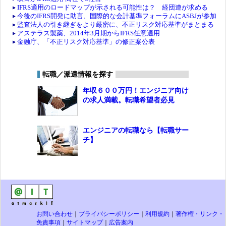
IFRS適用のロードマップが示される可能性は？ 経団連が求める
今後のIFRS開発に助言、国際的な会計基準フォーラムにASBJが参加
監査法人の引き継ぎをより厳密に、不正リスク対応基準がまとまる
アステラス製薬、2014年3月期からIFRS任意適用
金融庁、「不正リスク対応基準」の修正案公表
転職／派遣情報を探す
年収６００万円！エンジニア向け
の求人満載。転職希望者必見
エンジニアの転職なら【転職サー
チ】
お問い合わせ
｜
プライバシーポリシー
｜
利用規約
｜
著作権・リンク・
免責事項
｜
サイトマップ
｜
広告案内