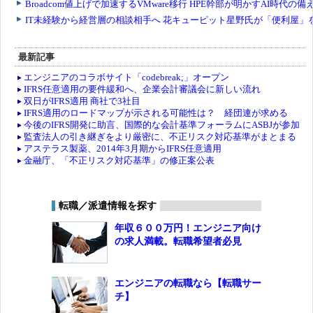
最新記事
エンジニアのコラボサイト「codebreak;」オープン
IFRS任意適用の要件緩和へ、企業会計審議会に新しい流れ
双日がIFRS適用 商社で3社目
IFRS適用のロードマップが示される可能性は？ 経団連が求める
今後のIFRS開発に助言、国際的な会計基準フォーラムにASBJが参加
監査法人の引き継ぎをより厳密に、不正リスク対応基準がまとまる
アステラス製薬、2014年3月期からIFRS任意適用
金融庁、「不正リスク対応基準」の修正案公表
転職／派遣情報を探す
年収６００万円！エンジニア向け
の求人満載。転職希望者必見
エンジニアの転職なら【転職サー
チ】