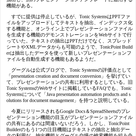
機能がある。
すでに提供は停止しているが、Tonic SystemsはPPTファ
イルをアップロードしてテキストを抽出、インデックス化
する機能と、オンライン上でプレゼンテーションファイル
を生成する機能のデモンストレーションをWebサイトで行
っていた。テキストの抽出はPPTだけでなく、スプレッド
シートやXMLデータからも可能のようで、TonicPoint Build
erは抽出したデータを使って新しいプレゼンテーションフ
ァイルを自動生成する機能もあるようだ。
グーグルは公式ブログで、Tonic Systemsの評価点として
「presentation creation and document conversion」を挙げてい
て、プレゼンテーションの共有に利用するとしている。旧
Tonic SystemsのWebサイトに掲載しているFAQでも、Tonic
Systemsについて「Java presentation automation products and s
olutions for document management」を持つと説明している。
今夏にリリースされるGoogle Docs＆SpreadSheetsのプレ
ゼンテーション機能の目玉がプレゼンテーションファイル
の共有にあるのは間違いないだろう。しかし、TonicPoint
Builderのもう1つの注目機能はテキストの抽出と抽出デー
タの利用だ。抽出機能とグーグル自慢の検索機能を組み合