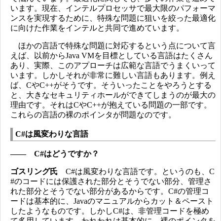
います。現在、インテルプロセッサで最大限のパフォーマ
ンスを実現するために、特殊な問題に狙いを絞った最適化
に向けた作業をインテルと共同で進めています。
ほかの言語で特殊な問題に対応するという点について言
えば、以前からJava VMを目標としている言語はたくさん
あり、実際、このアプローチは広範な言語でうまくいって
います。しかしそれが非常に難しい言語もあります。例え
ば、CやC++がそうです。そういったことをやろうとする
と、大きなセキュリティホールができてしまうのが最大の
理由です。それはCやC++が抱えている問題の一部です。
これらの言語の裸のポインタが問題なのです。
C#は風変わりな言語
―― C#はどうですか？
ゴスリング氏
C#は風変わりな言語です。というのも、C
#のコードには保護された部分とそうでない部分、管理さ
れた部分とそうでない部分があるからです。C#の管理コ
ードは基本的に、Javaのマニュアルからカット＆ペースト
したようなものです。しかしC#は、非管理コードを極め
て多用しています。われわれは基本的に、裸のポインタを