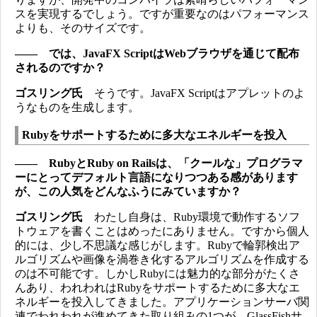
スを実現するでしょう。ですが重要なのはパフォーマンス
よりも、そのサイズです。
―― では、JavaFX ScriptはWebブラウザを通じて配布
されるのですか？
ゴスリング氏
そうです。JavaFX Scriptはアプレットのよ
うなものを生成します。
Rubyをサポートするために多大なエネルギーを投入
―― RubyとRuby on Railsは、「クールな」プログラマ
ーにとってデフォルト言語になりつつある感があります
が、この人気をどんなふうにみていますか？
ゴスリング氏
わたし自身は、Ruby環境で動作するソフ
トウェアを書くことはめったにありません。ですから個人
的には、少し不思議な感じがします。Rubyで輪郭検出ア
ルゴリズムや画像を渦巻き化するアルゴリズムを作成する
のは不可能です。しかしRubyには魅力的な部分がたくさ
んあり、われわれはRubyをサポートするために多大なエ
ネルギーを投入してきました。アプリケーションサーバ関
連でわれわれが進めてきた取り組みの1つが、GlassFishサ