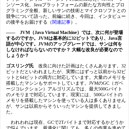
ンソース化、Javaプラットフォームの新たな方向性とプロ
グラミング全般、新しいサンの技術とマイクロソフトとの
競争について語った。前編に続き、今回は、インタビュー
の後半をお届けする（
関連記事
）。
―― JVM（Java Virtual Machine）では、次に何が登場
するのですか。JVMは基本的に32ビットであり、Java言
語が中心です。JVMのアップグレードでは、サンは何を
しなければならないのですか？ 大幅な改良が必要なので
しょうか？
ゴスリング氏
改良に向けた計画はたくさんあります。32
ビットだといわれましたが、実際にはずっと以前から32ビ
ットと64ビットの両方に対応しています。大量のメモリを
搭載したマシンもサポートしています。JVMのGC（ガベ
ージコレクション）アルゴリズムでは、最大500Gバイト
のメモリまで対応しています。現実には、500Gバイトの
メモリを搭載したマシンを使っている人は多くありません
が、サンは以前からそういったマシンを提供してきまし
た。
われわれは現在、GCで2Tバイトまで対応するかどうか
で悩んでいます。最適化に関しても、多くの作業を進めて