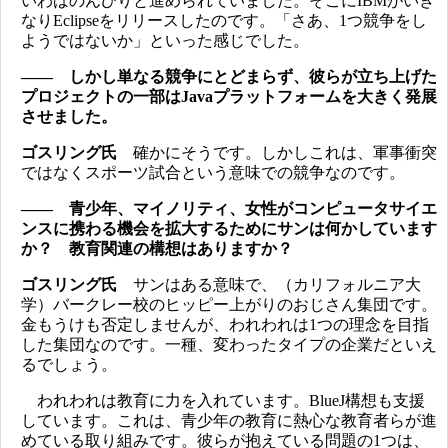
いわばのんびりと進められていました。そこにIBMがいき
なりEclipseをリリースしたのです。「さあ、1つ競争をし
ようではないか」といった感じでした。
―― しかし単なる競争にとどまらず、彼らが立ち上げた
プロジェクトの一部はJavaプラットフォームを大きく発展
させました。
ゴスリング氏
確かにそうです。しかしこれは、軍事衝突
ではなくスポーツ試合という意味での競争なのです。
―― 青少年、マイノリティ、女性がコンピュータサイエ
ンスに携わる機会を拡大するためにサンは何かしています
か？ 教育関連の構想はありますか？
ゴスリング氏
サンはある意味で、（カリフォルニア大
学）バークレー校のヒッピー上がりのおじさん集団です。
金もうけも否定しませんが、われわれは1つの理念を目指
した集団なのです。一種、変わったタイプの企業だといえ
るでしょう。
われわれは教育に力を入れています。BlueJ構想も支援
しています。これは、青少年の教育に熱心な教育者らが進
めている取り組みです。彼らが抱えている問題の1つは、