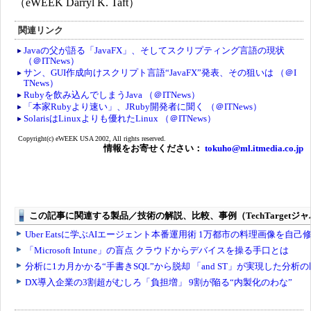
（eWEEK Darryl K. Taft）
関連リンク
Javaの父が語る「JavaFX」、そしてスクリプティング言語の現状
（＠ITNews）
サン、GUI作成向けスクリプト言語“JavaFX”発表、その狙いは （＠I
TNews）
Rubyを飲み込んでしまうJava （＠ITNews）
「本家Rubyより速い」、JRuby開発者に聞く （＠ITNews）
SolarisはLinuxよりも優れたLinux （＠ITNews）
Copyright(c) eWEEK USA 2002, All rights reserved.
情報をお寄せください：
tokuho@ml.itmedia.co.jp