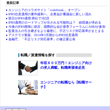
最新記事
エンジニアのコラボサイト「codebreak;」オープン
IFRS任意適用の要件緩和へ、企業会計審議会に新しい流れ
双日がIFRS適用 商社で3社目
IFRS適用のロードマップが示される可能性は？ 経団連が求める
今後のIFRS開発に助言、国際的な会計基準フォーラムにASBJが参加
監査法人の引き継ぎをより厳密に、不正リスク対応基準がまとまる
アステラス製薬、2014年3月期からIFRS任意適用
金融庁、「不正リスク対応基準」の修正案公表
転職／派遣情報を探す
年収６００万円！エンジニア向け
の求人満載。転職希望者必見
エンジニアの転職なら【転職サー
チ】