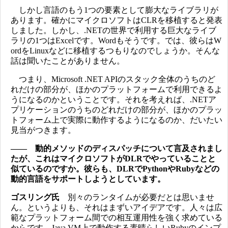
しかし言語のもう1つの要素として膨大なライブラリが
あります。確かにマイクロソフトはCLRを移植すると発表
しました。しかし、.NETの世界で利用する巨大なライブ
ラリの1つはExcelです。Wordもそうです。では、彼らはW
ordをLinuxなどに移植するつもりなのでしょうか。そんな
話は聞いたことがありません。
つまり、Microsoft .NET APIのスタック全体のうちのど
れだけの部分が、ほかのプラットフォームで利用できるよ
うになるのかということです。それを考えれば、.NETア
プリケーションのうちのどれだけの部分が、ほかのプラッ
トフォーム上で実際に動作するようになるのか、だいたい
見当がつきます。
―― 動的メソッドのディスパッチについて言及されまし
たが、これはマイクロソフトがDLRでやっていることと
似ているのですか。彼らも、DLRでPythonやRubyなどの
動的言語をサポートしようとしています。
ゴスリング氏
別々のランタイムが必要だとは思いませ
ん。というよりも、それはまずいアイデアです。人々は広
範なプラットフォーム間での相互運用性を強く求めている
からです。Java VM上で動作する素晴らしいRubyのインプ