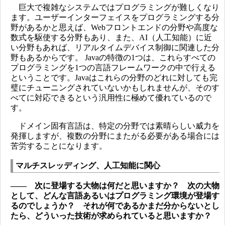
巨大で複雑なシステムではプログラミングが難しくなり
ます。ユーザーインターフェイスをプログラミングする分
野があるかと思えば、Webフロントエンドの分野や高度な
数式を駆使する分野もあり、また、AI（人工知能）に近
い分野もあれば、リアルタイムデバイス制御に関連した分
野もあるからです。 Javaの特徴の1つは、これらすべての
プログラミングを1つの言語フレームワークの中で行える
ということです。Javaはこれらの分野のどれに対しても完
璧にチューニングされていないかもしれませんが、そのす
べてに対応できるという汎用性に極めて優れているので
す。
ドメイン固有言語は、特定の分野では素晴らしい威力を
発揮しますが、複数の分野にまたがる必要がある場合には
苦労することになります。
マルチスレッディング、人工知能に関心
―― 次に登場する大物は何だと思いますか？ 次の大物
として、どんな言語あるいはプログラミング環境が登場す
るのでしょうか？ それが何であるかまだ分からないとし
たら、どういった技術が求められていると思いますか？