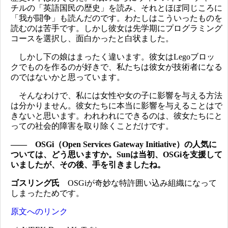
チルの「英語国民の歴史」を読み、それとほぼ同じころに
「我が闘争」も読んだのです。わたしはこういったものを
読むのは苦手です。しかし彼女は先学期にプログラミング
コースを選択し、面白かったと白状ました。
しかし下の娘はまったく違います。彼女はLegoブロッ
クでものを作るのが好きで、私たちは彼女が技術者になる
のではないかと思っています。
そんなわけで、私には女性や女の子に影響を与える方法
は分かりません。彼女たちに本当に影響を与えることはで
きないと思います。われわれにできるのは、彼女たちにと
っての社会的障害を取り除くことだけです。
―― OSGi（Open Services Gateway Initiative）の人気に
ついては、どう思いますか。Sunは当初、OSGiを支援して
いましたが、その後、手を引きましたね。
ゴスリング氏
OSGiが奇妙な特許囲い込み組織になって
しまったためです。
原文へのリンク