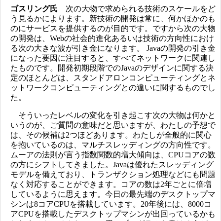
ゴスリング氏
次の大物で求められる技術のスケールをど
う見るかによります。新技術の開発は常に、何かほかのも
のにサービスを提供するのが目的です。ですから次の大物
の開発は、Webの社会的進化あるいは技術の方向性におけ
る次の大きな波が引き金になります。 Javaの開発の引き金
になった要因に注目すると、すべてネットワークに関連し
たものです。開発初期段階でのJavaのデザインに関する決
定のほとんどは、スタンドアロンコンピューティングとネ
ットワークコンピューティングとの違いに関するものでし
た。
そういったレベルの変化を引き起こす次の大物は何かと
いうのが、ご質問の意味だと思いますが、わたしの予想で
は、その候補は2つほどあります。わたしが全般的に関心
を抱いているのは、マルチスレッディングの方向性です。
ムーアの法則が言う指数関数的増大傾向は、CPUコアの数
の方にシフトしてきました。Javaは優れたスレッディング
モデルを備えており、トランザクション処理などにも問題
なく対応することができます。コアの数は2年ごとに倍増
しているように思えます。今日の最先端のデスクトップマ
シンは8コアCPUを搭載しています。20年後には、8000コ
アCPUを搭載したデスクトップマシンが出回っているかも