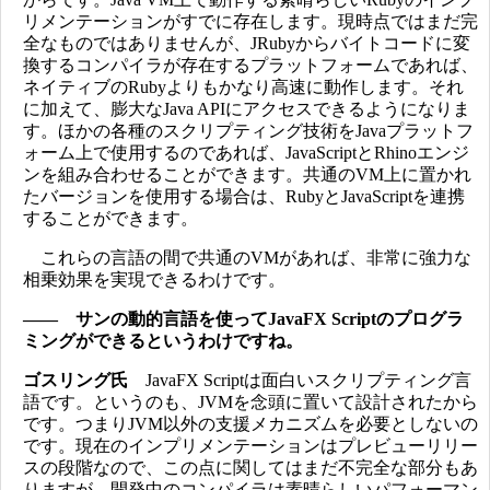
リメンテーションがすでに存在します。現時点ではまだ完
全なものではありませんが、JRubyからバイトコードに変
換するコンパイラが存在するプラットフォームであれば、
ネイティブのRubyよりもかなり高速に動作します。それ
に加えて、膨大なJava APIにアクセスできるようになりま
す。ほかの各種のスクリプティング技術をJavaプラットフ
ォーム上で使用するのであれば、JavaScriptとRhinoエンジ
ンを組み合わせることができます。共通のVM上に置かれ
たバージョンを使用する場合は、RubyとJavaScriptを連携
することができます。
これらの言語の間で共通のVMがあれば、非常に強力な
相乗効果を実現できるわけです。
―― サンの動的言語を使ってJavaFX Scriptのプログラ
ミングができるというわけですね。
ゴスリング氏
JavaFX Scriptは面白いスクリプティング言
語です。というのも、JVMを念頭に置いて設計されたから
です。つまりJVM以外の支援メカニズムを必要としないの
です。現在のインプリメンテーションはプレビューリリー
スの段階なので、この点に関してはまだ不完全な部分もあ
りますが、開発中のコンパイラは素晴らしいパフォーマン