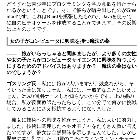
どうすれば青少年にプログラミングを学ぶ意欲を持たせら
れるかということです。そこで彼らが編み出したのがGree
nfootです。これはBlueJを拡張したもので、Javaを使って
独自のビデオゲームを作成することができます。その反響
は上々のようです。
女の子がコンピュータに興味を持つ魔法の薬
―― 娘がいらっしゃると聞きましたが、より多くの女性
や女の子たちがコンピュータサイエンスに興味を持つよう
にするためのアドバイスはありますか？ 魔法の薬はない
のでしょうか？
ゴスリング氏
私には娘が2人いますが、残念ながら、そ
ういった薬は知りません。私には、一般的なことはいえま
せん。2つの個別ケースしか知らないからです。上の娘の
場合、私が反面教師だったらしく、この分野で何かに挑戦
してみることにさえ抵抗するようになりました。
彼女に技術への興味を抱かせようと、私は大いに努力し
ました。技術に関連した本やオモチャをたくさん買い与え
たのですが、彼女は全然興味を示しませんでした。しかし
歴史の本は別でした。9歳のころにウィンストン・チャー