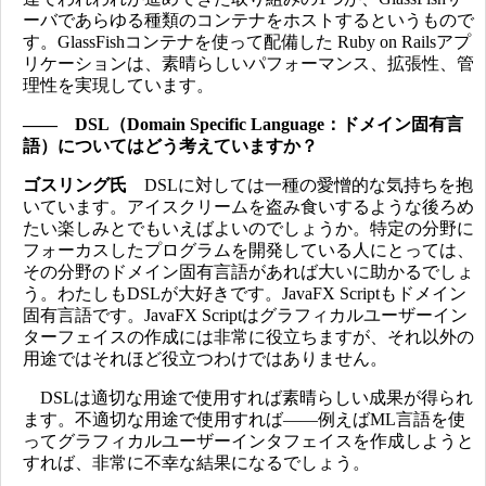
ーバであらゆる種類のコンテナをホストするというもので
す。GlassFishコンテナを使って配備した Ruby on Railsアプ
リケーションは、素晴らしいパフォーマンス、拡張性、管
理性を実現しています。
―― DSL（Domain Specific Language：ドメイン固有言
語）についてはどう考えていますか？
ゴスリング氏
DSLに対しては一種の愛憎的な気持ちを抱
いています。アイスクリームを盗み食いするような後ろめ
たい楽しみとでもいえばよいのでしょうか。特定の分野に
フォーカスしたプログラムを開発している人にとっては、
その分野のドメイン固有言語があれば大いに助かるでしょ
う。わたしもDSLが大好きです。JavaFX Scriptもドメイン
固有言語です。JavaFX Scriptはグラフィカルユーザーイン
ターフェイスの作成には非常に役立ちますが、それ以外の
用途ではそれほど役立つわけではありません。
DSLは適切な用途で使用すれば素晴らしい成果が得られ
ます。不適切な用途で使用すれば――例えばML言語を使
ってグラフィカルユーザーインタフェイスを作成しようと
すれば、非常に不幸な結果になるでしょう。