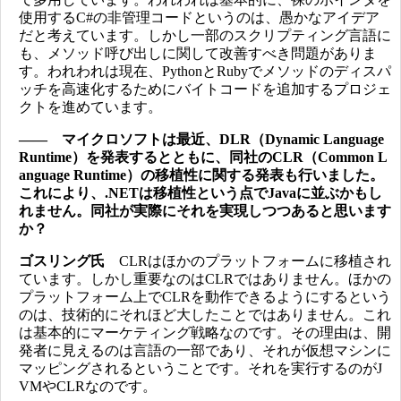
使用するC#の非管理コードというのは、愚かなアイデア
だと考えています。しかし一部のスクリプティング言語に
も、メソッド呼び出しに関して改善すべき問題がありま
す。われわれは現在、PythonとRubyでメソッドのディスパ
ッチを高速化するためにバイトコードを追加するプロジェ
クトを進めています。
―― マイクロソフトは最近、DLR（Dynamic Language
Runtime）を発表するとともに、同社のCLR（Common L
anguage Runtime）の移植性に関する発表も行いました。
これにより、.NETは移植性という点でJavaに並ぶかもし
れません。同社が実際にそれを実現しつつあると思います
か？
ゴスリング氏
CLRはほかのプラットフォームに移植され
ています。しかし重要なのはCLRではありません。ほかの
プラットフォーム上でCLRを動作できるようにするという
のは、技術的にそれほど大したことではありません。これ
は基本的にマーケティング戦略なのです。その理由は、開
発者に見えるのは言語の一部であり、それが仮想マシンに
マッピングされるということです。それを実行するのがJ
VMやCLRなのです。