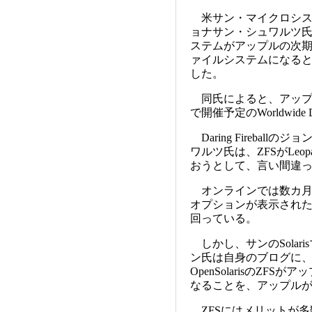
米サン・マイクロシス
ョナサン・シュワルツ氏
ステムがアップルの次期Mac
ァイルシステムになる
した。
同氏によると、アップル
で開催予定のWorldwide D
Daring Firebal
ワルツ氏は、ZFSがLe
おうとして、言い間違
オンラインでは数カ月前
オプションが表示されたL
回っている。
しかし、サンのSolar
ン氏は自身のブログに
OpenSolarisのZ
なることを、アップル
ZFSにはメリットが多