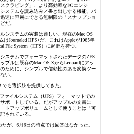
スクラビング」、より高効率なI/Oエンジ
ルシステムを読み込み／書き出しする機能、バ
を迅速に容易にできる無制限の「スナップショ
などだ。
システムの実装は難しい。現在のMac OS
urnaled HFS+だ。これはAppleが1985年
al File System（HFS）に起源を持つ。
ステムでフォーマットされたデータのZFS
ルは既存のMac OS XからLeopardにアッ
ーのために、シンプルで信頼性のある変換ツー
らない。
れまでも選択肢を提供してきた。
NIXファイルシステム（UFS）フォーマットでの
をサポートしている。だがアップルの文書に
タートアップボリュームとして使うことは「可
と記されている。
求めたが、6月6日の時点では回答はなかった。