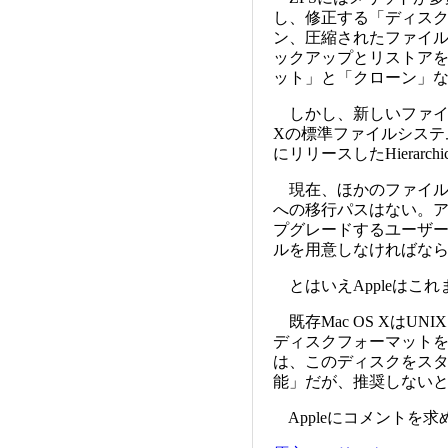
し、修正する「ディスク
ン、圧縮されたファイ
ックアップとリストア
ット」と「クローン」
しかし、新しいファイル
Xの標準ファイルシステムはJo
にリリースしたHierarchic
現在、ほかのファイルシ
への移行パスはない。アップ
プグレードするユーザ
ルを用意しなければな
とはいえAppleはこ
既存Mac OS XはU
ディスクフォーマット
は、このディスクをス
能」だが、推奨しない
Appleにコメントを