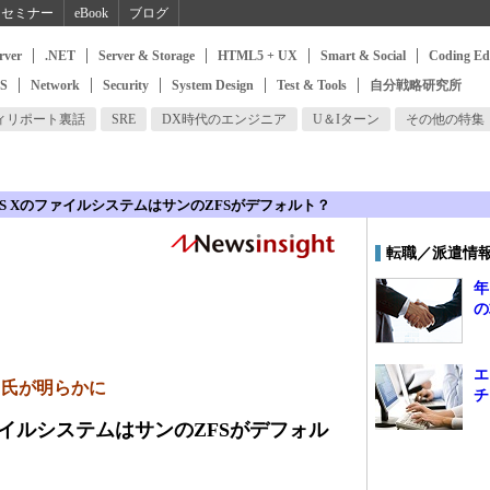
セミナー
eBook
ブログ
rver
.NET
Server & Storage
HTML5 + UX
Smart & Social
Coding Ed
SS
Network
Security
System Design
Test & Tools
自分戦略研究所
ィリポート裏話
SRE
DX時代のエンジニア
U＆Iターン
その他の特集
 OS XのファイルシステムはサンのZFSがデフォルト？
転職／派遣情
年
の
エ
ツ氏が明らかに
チ
ファイルシステムはサンのZFSがデフォル