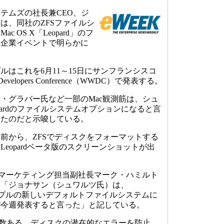
テムズの社長兼CEO、ジ
は、同社のZFSファイルシ
 OS X「Leopard」のフ
と企業イベントで明らかに
はこれを6月11～15日にサンフランシスコ
evelopers Conference（WWDC）で発表する。
lのジョン・グラバー氏など一部のMac観測筋は、シュ
opardのファイルシステムオプションになると言
ったのだと示唆している。
から、ZFSでディスクをフォーマットする
eopardベータ版のスクリーンショットが出
isマーケティング担当副社長マーク・ハミルト
、「ジョナサン（シュワルツ氏）は、
FSがアップルの新しいデフォルトファイルシステムに
が今週発表すると言った」と記している。
数ある。ディスクの潜在的なエラーを防止