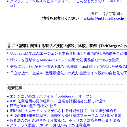
アマゾンに「ヘルス＆ビューティー」、こんなものまで！ （＠ITNe
ws）
（＠IT 谷古宇浩司）
情報をお寄せください：
tokuho@ml.itmedia.co.jp
最新記事
エンジニアのコラボサイト「codebreak;」オープン
IFRS任意適用の要件緩和へ、企業会計審議会に新しい流れ
双日がIFRS適用 商社で3社目
IFRS適用のロードマップが示される可能性は？ 経団連が求める
今後のIFRS開発に助言、国際的な会計基準フォーラムにASBJが参加
監査法人の引き継ぎをより厳密に、不正リスク対応基準がまとまる
アステラス製薬、2014年3月期からIFRS任意適用