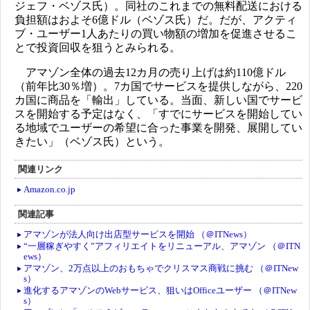
ジェフ・ベゾス氏）。同社のこれまでの無料配送における
負担額はおよそ6億ドル（ベゾス氏）だ。だが、アクティ
ブ・ユーザー1人あたりの買い物額の増加を促進させるこ
とで投資回収を狙うとみられる。
アマゾン全体の過去12カ月の売り上げは約110億ドル
（前年比30％増）。7カ国でサービスを提供しながら、220
カ国に商品を「輸出」している。当面、新しい国でサービ
スを開始する予定はなく、「すでにサービスを開始してい
る地域でユーザーの希望に合った事業を開発、展開してい
きたい」（ベゾス氏）という。
関連リンク
Amazon.co.jp
関連記事
アマゾンが法人向け出店型サービスを開始 （＠ITNews）
“一層稼ぎやすく”アフィリエイトをリニューアル、アマゾン （＠ITN
ews）
アマゾン、2万点以上のおもちゃでクリスマス商戦に挑む （＠ITNew
s）
進化するアマゾンのWebサービス、狙いはOfficeユーザー （＠ITNew
s）