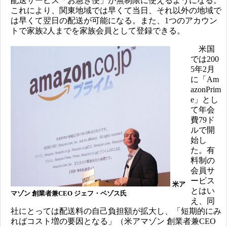
配送サービス「お急ぎ便」が無制限に使えるようになる。
これにより、関東地域では早くて当日、それ以外の地域で
は早くて翌日の配送が可能になる。また、1つのアカウン
トで家族2人までを家族会員として登録できる。
米国
では200
5年2月
に「Am
azonPrim
e」とし
て年会
費79ド
ルで開
始し
た。有
料制の
会員サ
ービス
米ア
とはい
マゾン 創業者兼CEO ジェフ・ベゾス氏
え、同
社にとっては配送料の自己負担額が拡大し、「短期的にみ
ればコスト増の要因となる」（米アマゾン 創業者兼CEO